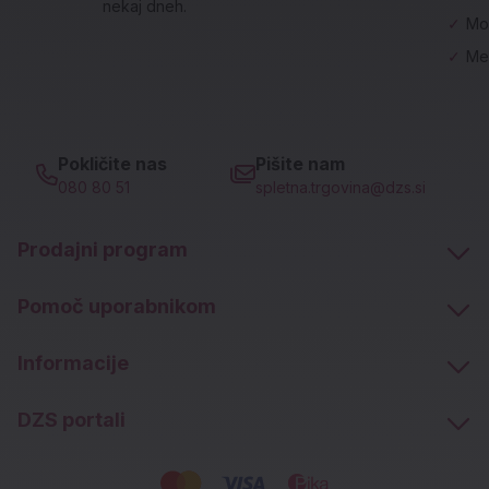
nekaj dneh.
✓
Mo
✓
Me
Pokličite nas
Pišite nam
080 80 51
spletna.trgovina@dzs.si
Prodajni program
Pomoč uporabnikom
Informacije
DZS portali