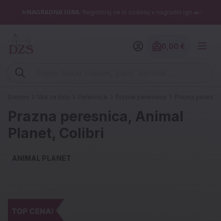
✨NAGRADNA IGRA
: Registriraj se in sodeluj v nagradni igri 🚗✨
0,00 €
Znesek izdelko
Vpišite iskalni niz (šolski zvezek, pero, kartuše ...)
Domov
Vse za šolo
Peresnice
Prazne peresnice
Prazna peresnica
Prazna peresnica, Animal
Planet, Colibri
ANIMAL PLANET