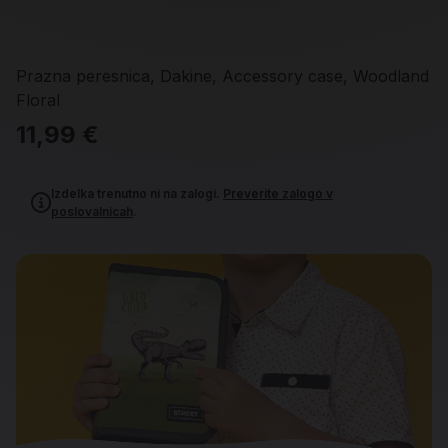
Prazna peresnica, Dakine, Accessory case, Woodland
Floral
11,99 €
Izdelka trenutno ni na zalogi.
Preverite zalogo v
poslovalnicah
.