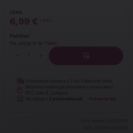
CENA
6,99 €
/ kos
Pohitite!
Na zalogi le še
1 kos
!
Količina
Predvidena dostava v 2 do 3 delovnih dneh.
Možnost osebnega prevzema v poslovalnici
BTC, hala 8, Ljubljana
Na zalogi v
2
poslovalnicah
Preverite kje
Šifra izdelka:
G4300043
EAN:
3838884049788