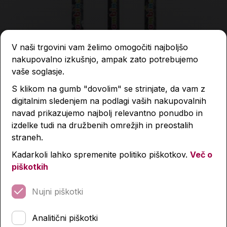
V naši trgovini vam želimo omogočiti najboljšo
nakupovalno izkušnjo, ampak zato potrebujemo
vaše soglasje.
S klikom na gumb "dovolim" se strinjate, da vam z
digitalnim sledenjem na podlagi vaših nakupovalnih
navad prikazujemo najbolj relevantno ponudbo in
izdelke tudi na družbenih omrežjih in preostalih
straneh.
Pisalo, Bambino, različni motivi
Kadarkoli lahko spremenite politiko piškotkov.
Več o
piškotkih
0,99 €
Nujni piškotki
Količina
Analitični piškotki