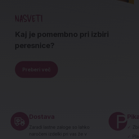
NASVETI
Kaj je pomembno pri izbiri
peresnice?
Preberi več
Noga strani - hitre povezave in social
Dostava
Pika
Zaradi lastne zaloge so lahko
✓
Zbi
naročeni izdelki pri vas že v
✓
Pl