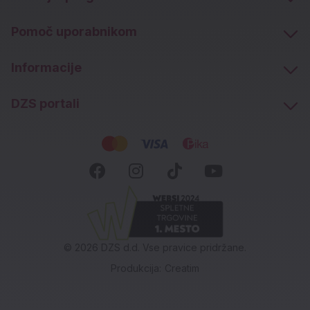
Pomoč uporabnikom
Informacije
DZS portali
Socialna omrežja
Facebook (novo okno)
Instagram (novo okn
Tiktok (novo ok
Youtube (n
© 2026 DZS d.d. Vse pravice pridržane.
Produkcija:
Creatim