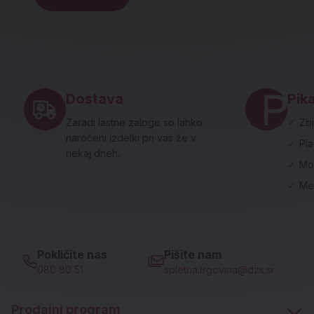
Noga strani - hitre povezave in social
Dostava
Pika
Zaradi lastne zaloge so lahko
✓
Zbi
naročeni izdelki pri vas že v
✓
Pl
nekaj dneh.
✓
Mo
✓
Me
Pokličite nas
Pišite nam
080 80 51
spletna.trgovina@dzs.si
Prodajni program