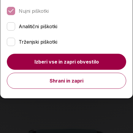
Nujni piškotki
Pisalo, Bambino, različni motivi
Analitični piškotki
0,99 €
Trženjski piškotki
Količina
Izberi vse in zapri obvestilo
Podobni izdelki
Shrani in zapri