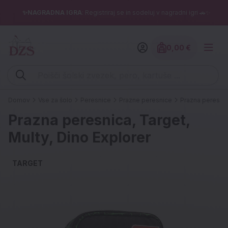
✨NAGRADNA IGRA
: Registriraj se in sodeluj v nagradni igri 🚗✨
0,00 €
Znesek izdelko
Vpišite iskalni niz (šolski zvezek, pero, kartuše ...)
Domov
Vse za šolo
Peresnice
Prazne peresnice
Prazna peresnica
Prazna peresnica, Target,
Multy, Dino Explorer
TARGET