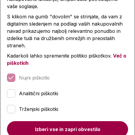
vaše soglasje.
S klikom na gumb "dovolim" se strinjate, da vam z
Lastnosti izdelka
digitalnim sledenjem na podlagi vaših nakupovalnih
navad prikazujemo najbolj relevantno ponudbo in
Podobni izdelki
izdelke tudi na družbenih omrežjih in preostalih
straneh.
Kadarkoli lahko spremenite politiko piškotkov.
Več o
piškotkih
-4 %
-4 %
Nujni piškotki
Analitični piškotki
Trženjski piškotki
Izberi vse in zapri obvestilo