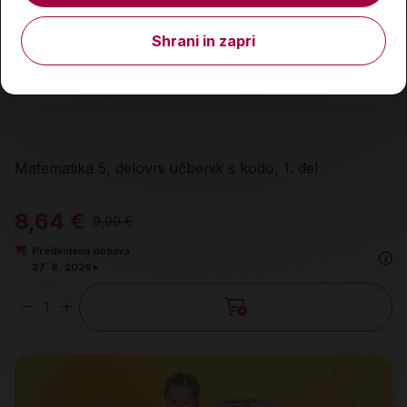
Shrani in zapri
Matematika 5, delovni učbenik s kodo, 1. del
8,64 €
9,00 €
Predvidena dobava:
27. 8. 2026*
Količina