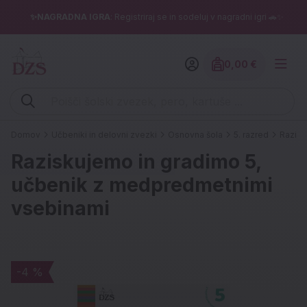
✨NAGRADNA IGRA
: Registriraj se in sodeluj v nagradni igri 🚗✨
0,00 €
Znesek izdelko
Vpišite iskalni niz (šolski zvezek, pero, kartuše ...)
Domov
Učbeniki in delovni zvezki
Osnovna šola
5. razred
Razisk
Raziskujemo in gradimo 5,
učbenik z medpredmetnimi
vsebinami
-4 %