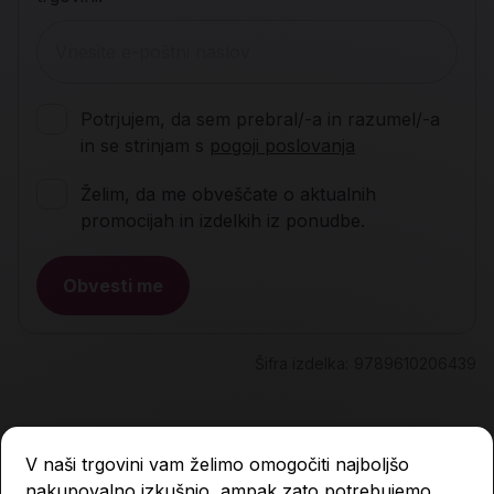
Potrjujem, da sem prebral/-a in razumel/-a
in se strinjam s
pogoji poslovanja
Želim, da me obveščate o aktualnih
promocijah in izdelkih iz ponudbe.
Obvesti me
Šifra izdelka:
9789610206439
Opis
V naši trgovini vam želimo omogočiti najboljšo
nakupovalno izkušnjo, ampak zato potrebujemo