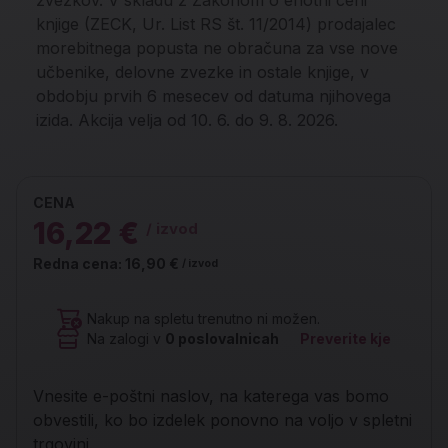
zvezkov. V skladu z Zakonom o enotni ceni
knjige (ZECK, Ur. List RS št. 11/2014) prodajalec
morebitnega popusta ne obračuna za vse nove
učbenike, delovne zvezke in ostale knjige, v
obdobju prvih 6 mesecev od datuma njihovega
izida. Akcija velja od 10. 6. do 9. 8. 2026.
CENA
16,22 €
/ izvod
Redna cena:
16,90 €
/ izvod
Nakup na spletu trenutno ni možen.
Na zalogi v
0
poslovalnicah
Preverite kje
Vnesite e-poštni naslov, na katerega vas bomo
obvestili, ko bo izdelek ponovno na voljo v spletni
trgovini.