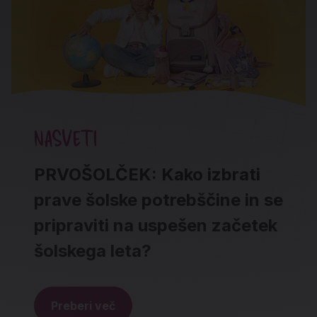
NASVETI
PRVOŠOLČEK: Kako izbrati
prave šolske potrebščine in se
pripraviti na uspešen začetek
šolskega leta?
Preberi več