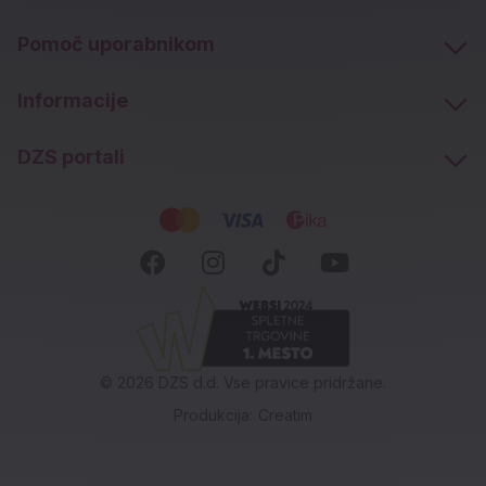
Pomoč uporabnikom
Informacije
DZS portali
Socialna omrežja
Facebook (novo okno)
Instagram (novo okn
Tiktok (novo ok
Youtube (n
© 2026 DZS d.d. Vse pravice pridržane.
Produkcija:
Creatim