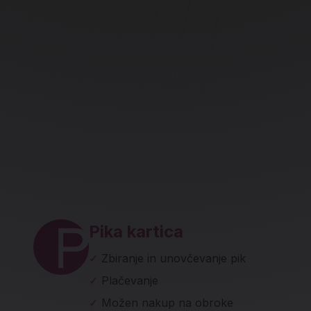
ave in socialna omrežja
Pika kartica
✓
Zbiranje in unovčevanje pik
✓
Plačevanje
✓
Možen nakup na obroke