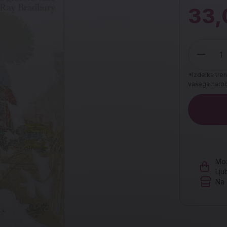
33,
*Izdelka tren
vašega naroči
Količina
Mož
Lju
Na 