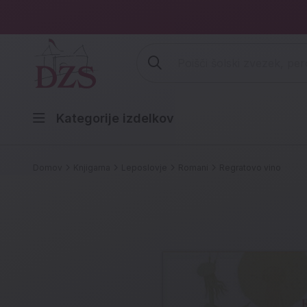
Vpišite iskalni niz (šolski zvezek,
Kategorije izdelkov
Domov
Knjigarna
Leposlovje
Romani
Regratovo vino