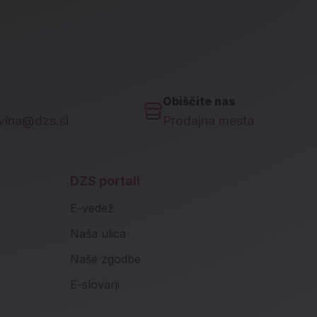
Obiščite nas
ovina@dzs.si
Prodajna mesta
DZS portali
E-vedež
Naša ulica
Naše zgodbe
E-slovarji