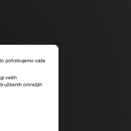
ato potrebujemo vaše
gi vaših
 družbenih omrežjih
s Aires
Maniac
34,99 €