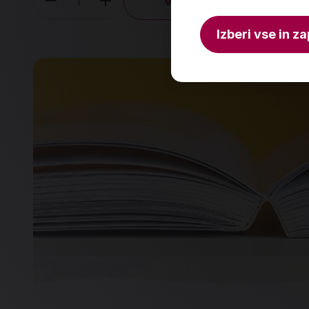
V košarico
Količina
Izberi vse in za