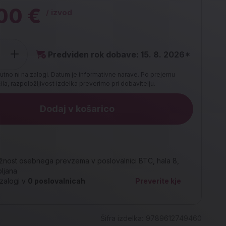
00 €
/ izvod
Predviden rok dobave: 15. 8. 2026*
utno ni na zalogi. Datum je informativne narave. Po prejemu
la, razpoložljivost izdelka preverimo pri dobavitelju.
Dodaj v košarico
nost osebnega prevzema v poslovalnici BTC, hala 8,
bljana
zalogi v
0
poslovalnicah
Preverite kje
Šifra izdelka:
9789612749460