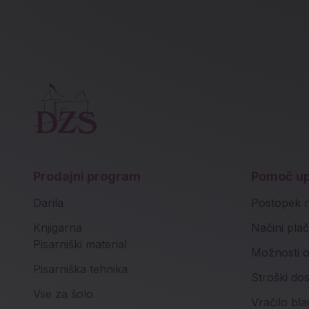
Prodajni program
Pomoč u
Darila
Postopek 
Knjigarna
Načini plač
Pisarniški material
Možnosti o
Pisarniška tehnika
Stroški do
Vse za šolo
Vračilo bla