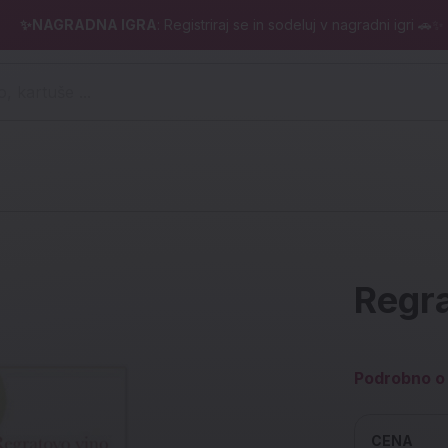
✨NAGRADNA IGRA
: Registriraj se in sodeluj v nagradni igri 🚗✨
 pero, kartuše ...)
Regra
Podrobno o 
CENA