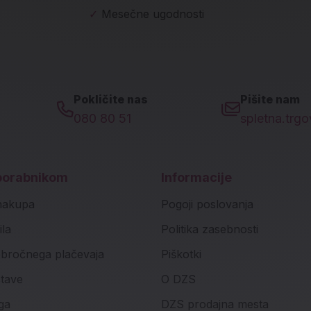
✓
Mesečne ugodnosti
Pokličite nas
Pišite nam
080 80 51
spletna.trg
porabnikom
Informacije
nakupa
Pogoji poslovanja
ila
Politika zasebnosti
bročnega plačevaja
Piškotki
stave
O DZS
ga
DZS prodajna mesta