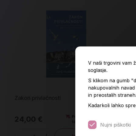
V naši trgovini vam
soglasje.
S klikom na gumb "do
nakupovalnih navad p
in preostalih straneh
Zakon privlačnosti
Cel
Kadarkoli lahko spre
Predvidena dobava:
24,00 €
21
18. 8. 2026*
Nujni piškotki