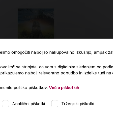
 želimo omogočiti najboljšo nakupovalno izkušnjo, ampak z
volim" se strinjate, da vam z digitalnim sledenjem na podla
rikazujemo najbolj relevantno ponudbo in izdelke tudi na
.
estinska prerokba
Adios Bueno
menite politiko piškotkov.
Več o piškotkih
Predvidena dobava:
,70 €
24,99 €
15. 8. 2026*
Analitični piškotki
Trženjski piškotki