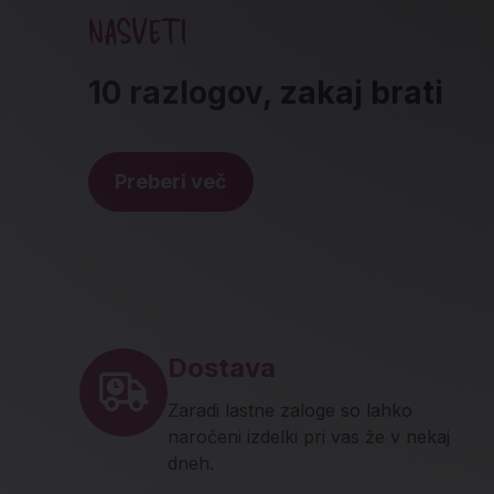
NASVETI
10 razlogov, zakaj brati
Preberi več
Noga strani - hitre povez
Dostava
Zaradi lastne zaloge so lahko
naročeni izdelki pri vas že v nekaj
dneh.