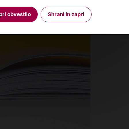
V košarico
Količina
Količin
pri obvestilo
Shrani in zapri