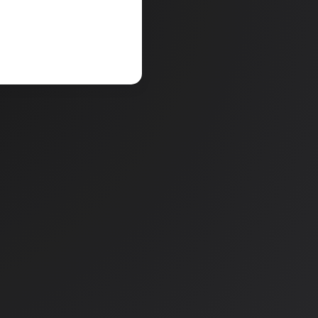
V košarico
a
Količina