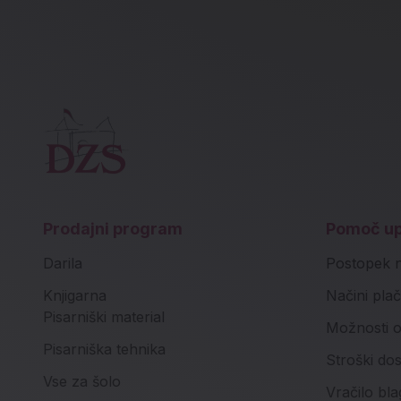
Prodajni program
Pomoč u
Darila
Postopek 
Knjigarna
Načini plač
Pisarniški material
Možnosti o
Pisarniška tehnika
Stroški do
Vse za šolo
Vračilo bla