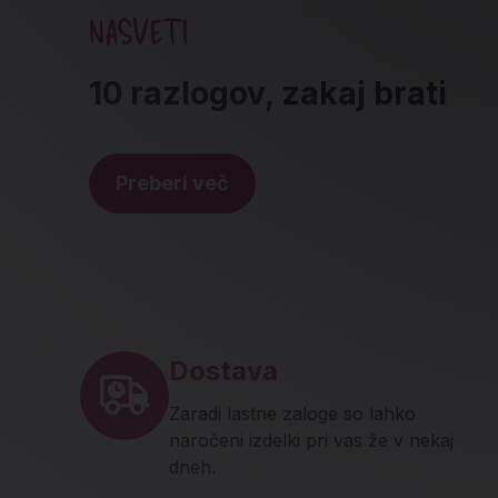
NASVETI
10 razlogov, zakaj brati
Preberi več
Noga strani - hitre povez
Dostava
Zaradi lastne zaloge so lahko
naročeni izdelki pri vas že v nekaj
dneh.