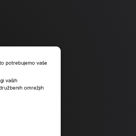
ato potrebujemo vaše
gi vaših
 družbenih omrežjih
itvi
Resnica o družini
Predvidena dobava:
35,00 €
17. 8. 2026*