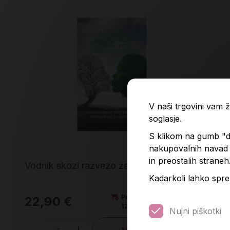
V naši trgovini vam
soglasje.
S klikom na gumb "do
nakupovalnih navad p
in preostalih straneh
Vodnik skozi razvezo zakonske zveze
Res
Kadarkoli lahko spre
Predvidena dobava:
22,90 €
35
12. 8. 2026*
Nujni piškotki