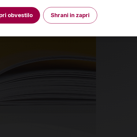
V košarico
Količina
Količin
pri obvestilo
Shrani in zapri