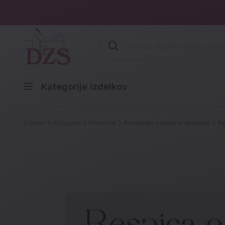
Vpišite iskalni niz (šolski zvezek,
Kategorije izdelkov
Domov
Knjigarna
Priročniki
Partnerski odnosi in spolnost
Re