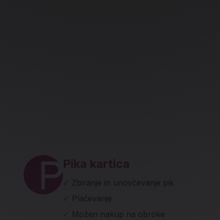
ave in socialna omrežja
Pika kartica
✓
Zbiranje in unovčevanje pik
✓
Plačevanje
✓
Možen nakup na obroke