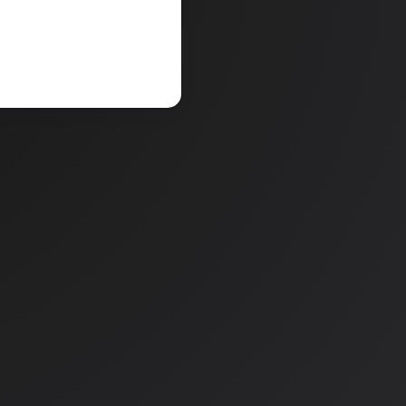
V košarico
a
Količina