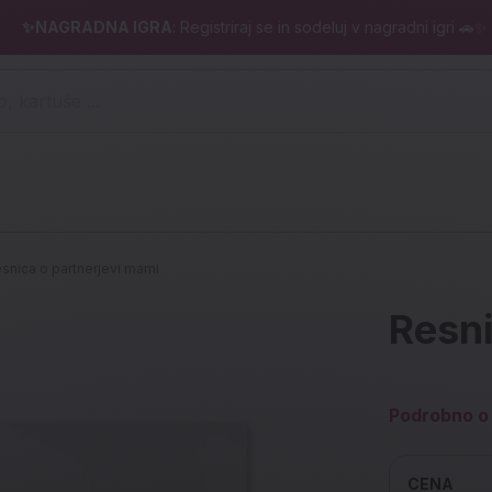
✨NAGRADNA IGRA
: Registriraj se in sodeluj v nagradni igri 🚗✨
 pero, kartuše ...)
snica o partnerjevi mami
Resni
Podrobno o 
CENA