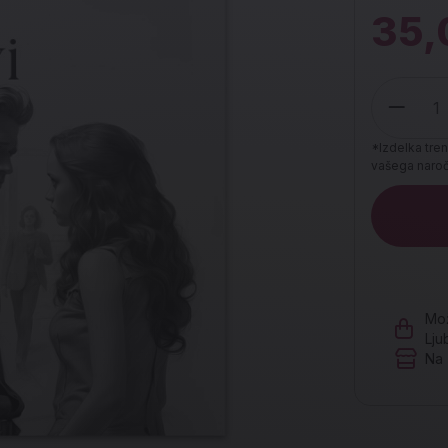
35,
*Izdelka tren
vašega naroči
Količina
Mož
Lju
Na 