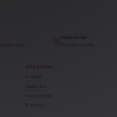
Obiščite nas
ovina@dzs.si
Prodajna mesta
DZS portali
E-vedež
Naša ulica
Naše zgodbe
E-slovarji