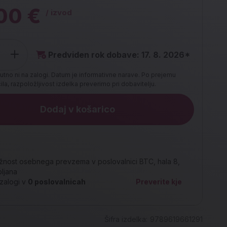
00 €
/ izvod
Predviden rok dobave: 17. 8. 2026*
utno ni na zalogi. Datum je informativne narave. Po prejemu
la, razpoložljivost izdelka preverimo pri dobavitelju.
Dodaj v košarico
nost osebnega prevzema v poslovalnici BTC, hala 8,
bljana
zalogi v
0
poslovalnicah
Preverite kje
Šifra izdelka:
9789619661291