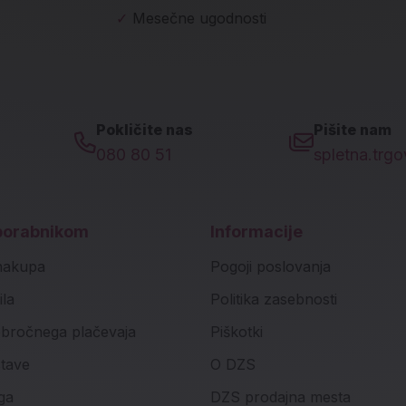
✓
Mesečne ugodnosti
Pokličite nas
Pišite nam
080 80 51
spletna.trg
porabnikom
Informacije
nakupa
Pogoji poslovanja
ila
Politika zasebnosti
bročnega plačevaja
Piškotki
stave
O DZS
ga
DZS prodajna mesta