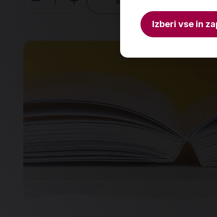
V košarico
Količina
Izberi vse in za