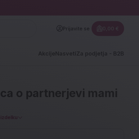
Prijavite se
0,00 €
Znesek izdel
Akcije
Nasveti
Za podjetja - B2B
ca o partnerjevi mami
izdelku