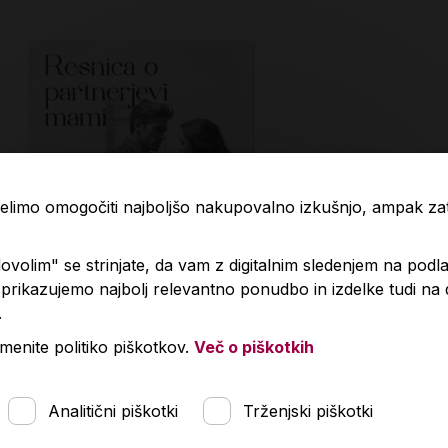
 želimo omogočiti najboljšo nakupovalno izkušnjo, ampak z
volim" se strinjate, da vam z digitalnim sledenjem na podla
rikazujemo najbolj relevantno ponudbo in izdelke tudi na
.
nica o partnerjevi mami
Resnica o loč
menite politiko piškotkov.
Več o piškotkih
Predvidena dobava:
,00 €
40,00 €
17. 8. 2026*
Analitični piškotki
Trženjski piškotki