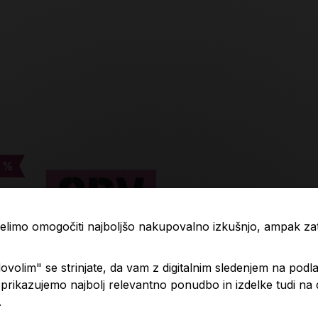
 %
 %
-4 %
-4 %
 želimo omogočiti najboljšo nakupovalno izkušnjo, ampak z
volim" se strinjate, da vam z digitalnim sledenjem na podla
rikazujemo najbolj relevantno ponudbo in izdelke tudi na
.