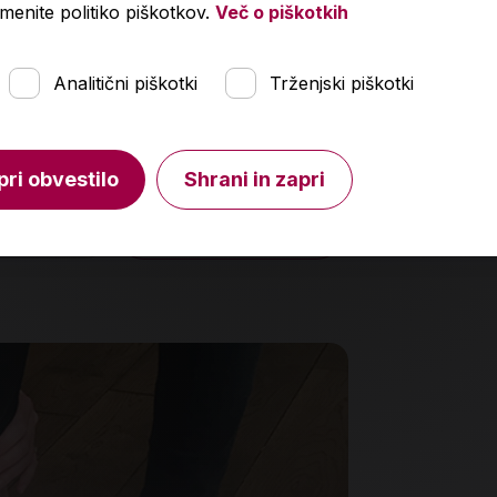
menite politiko piškotkov.
Več o piškotkih
Analitični piškotki
Trženjski piškotki
ladam, fizika 2
Modra pomoč
SŠ
,46 €
3,79 €
10,90 €
3,9
pri obvestilo
Shrani in zapri
V košarico
Količina
Količin