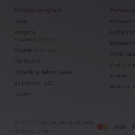
Prodajni program
Pomoč u
Darila
Postopek 
Knjigarna
Načini plač
Pisarniški material
Možnosti o
Pisarniška tehnika
Stroški do
Vse za šolo
Vračilo bla
Učbeniki in delovni zvezki
Kontakt
Za podjetja - B2B
Mercator P
Katalogi
© 2026 DZS d.d. Vse pravice pridržane.
Produkcija:
Creatim