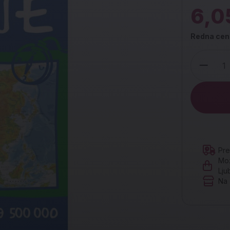
6,0
Redna cen
Količina
Pre
Mož
Lju
Na 