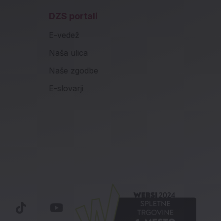
DZS portali
E-vedež
Naša ulica
Naše zgodbe
E-slovarji
k (novo okno)
nstagram (novo okno)
Tiktok (novo okno)
Youtube (novo okno)