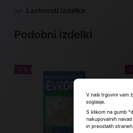
Lastnosti izdelka
Podobni izdelki
-4 %
-4 %
-4
-4
V naši trgovini vam
soglasje.
S klikom na gumb "do
nakupovalnih navad p
in preostalih straneh