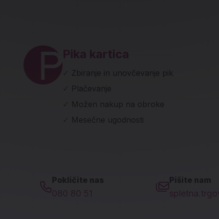
ave in socialna omrežja
Pika kartica
✓
Zbiranje in unovčevanje pik
✓
Plačevanje
✓
Možen nakup na obroke
✓
Mesečne ugodnosti
Pokličite nas
Pišite nam
080 80 51
spletna.trg