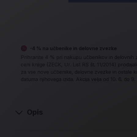
-4 % na učbenike in delovne zvezke
Prihranite 4 % pri nakupu učbenikov in delovnih
ceni knjige (ZECK, Ur. List RS št. 11/2014) proda
za vse nove učbenike, delovne zvezke in ostale k
datuma njihovega izida. Akcija velja od 10. 6. do 9.
Opis