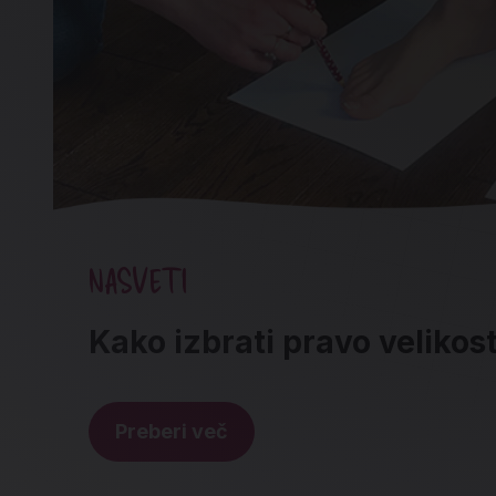
NASVETI
Kako izbrati pravo velikos
Preberi več