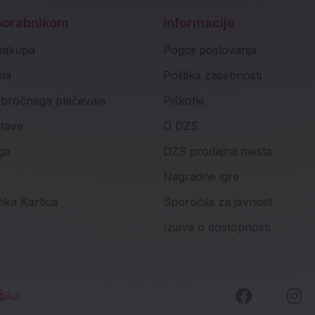
porabnikom
Informacije
nakupa
Pogoji poslovanja
ila
Politika zasebnosti
bročnega plačevaja
Piškotki
stave
O DZS
ga
DZS prodajna mesta
Nagradne igre
ika Kartica
Sporočila za javnost
Izjava o dostopnosti
Faceboo
I
Socialna omrežja