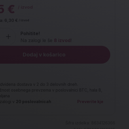
5 €
/ izvod
a:
6,30 €
/ izvod
Pohitite!
Na zalogi le še
8 izvod
!
Dodaj v košarico
dvidena dostava v 2 do 3 delovnih dneh.
nost osebnega prevzema v poslovalnici BTC, hala 8,
bljana
zalogi v
20
poslovalnicah
Preverite kje
Šifra izdelka:
8634126366