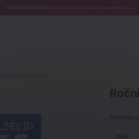
✨NAGRADNA IGRA
: Registriraj se in sodeluj v nagradni igri 🚗✨
 pero, kartuše ...)
iva
Ročni zemljevid Azije
Ročni
Podrobno o 
CENA