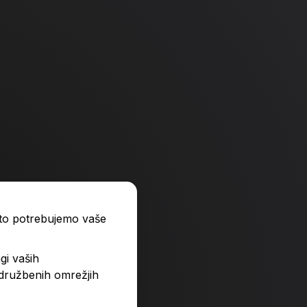
-4 %
-4 %
ato potrebujemo vaše
gi vaših
 družbenih omrežjih