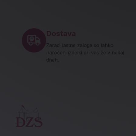
Noga strani - hitre povez
Dostava
Zaradi lastne zaloge so lahko
naročeni izdelki pri vas že v nekaj
dneh.