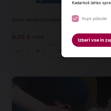
Kadarkoli lahko spre
Nujni piškotki
Ročni zemljevid Evrope
Obv
6,05 €
10
6,30 €
Izberi vse in za
V košarico
Količina