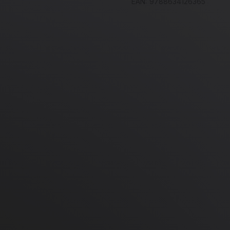
EAN:
9788634126365