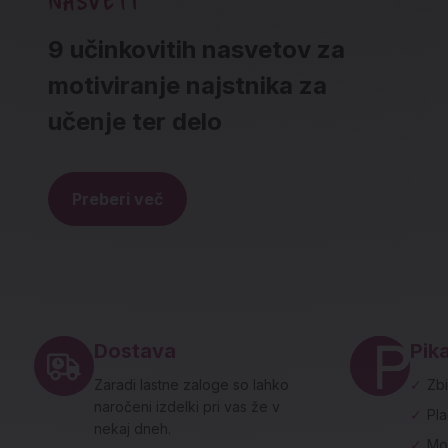
9 učinkovitih nasvetov za
motiviranje najstnika za
učenje ter delo
Preberi več
Noga strani - hitre povezave in social
Dostava
Pika
Zaradi lastne zaloge so lahko
✓
Zbi
naročeni izdelki pri vas že v
✓
Pl
nekaj dneh.
✓
Mo