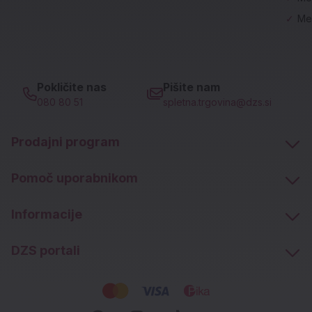
✓
Me
Pokličite nas
Pišite nam
080 80 51
spletna.trgovina@dzs.si
Prodajni program
Pomoč uporabnikom
Informacije
DZS portali