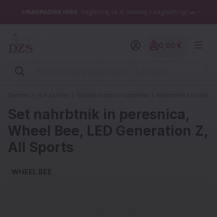
✨NAGRADNA IGRA
: Registriraj se in sodeluj v nagradni igri 🚗✨
0,00 €
Znesek izdelko
Vpišite iskalni niz (šolski zvezek, pero, kartuše ...)
Domov
Vse za šolo
Šolske torbe in nahrbtniki
Nahrbtniki za višje ra
Set nahrbtnik in peresnica,
Wheel Bee, LED Generation Z,
All Sports
WHEEL BEE