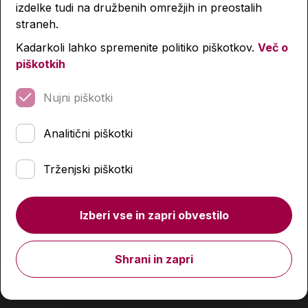
izdelke tudi na družbenih omrežjih in preostalih
straneh.
Kadarkoli lahko spremenite politiko piškotkov.
Več o
piškotkih
Nujni piškotki
Analitični piškotki
Prazna peresnica, Dakine, Black
Trženjski piškotki
22,90 €
Izberi vse in zapri obvestilo
Količina
Shrani in zapri
Podobni izdelki