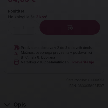
Pohitite!
Na zalogi le še
3 kos
!
Količina
Predvidena dostava v 2 do 3 delovnih dneh.
Možnost osebnega prevzema v poslovalnici
BTC, hala 8, Ljubljana
Na zalogi v
18
poslovalnicah
Preverite kje
Šifra izdelka:
G4100953
EAN:
3830058981597
Opis