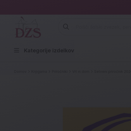
Vpišite iskalni niz (šolski zvezek,
Kategorije izdelkov
Domov
Knjigarna
Priročniki
Vrt in dom
Setveni priročnik 202