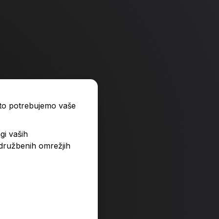
ato potrebujemo vaše
gi vaših
 družbenih omrežjih
dišavnice
Ekološko vrtnarjenje
29,99 €