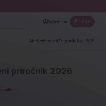
Prijavite se
0,00 €
Znesek izdel
Akcije
Nasveti
Za podjetja - B2B
ni priročnik 2026
izdelku