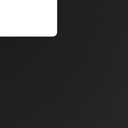
V košarico
a
Količina