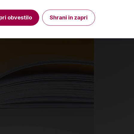
Izdelka trenutno ni na zalogi.
Količin
Preverite zalogo v poslovalnicah
.
pri obvestilo
Shrani in zapri