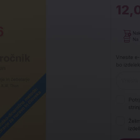
12,
Nak
Na 
Vnesite e-
bo izdelek
Potr
stri
Želi
izde