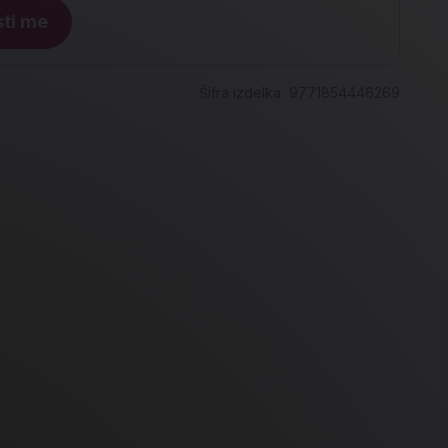
ti me
Šifra izdelka:
9771854446269