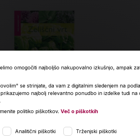
 želimo omogočiti najboljšo nakupovalno izkušnjo, ampak z
volim" se strinjate, da vam z digitalnim sledenjem na podla
rikazujemo najbolj relevantno ponudbo in izdelke tudi na
.
iščni vrt, zbirka Moj sanjski vrt
Začimbe in 
menite politiko piškotkov.
Več o piškotkih
80 €
24,99 €
Analitični piškotki
Trženjski piškotki