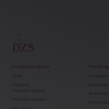
Prodajni program
Pomoč u
Darila
Postopek 
Knjigarna
Načini plač
Pisarniški material
Možnosti o
Pisarniška tehnika
Stroški do
Vse za šolo