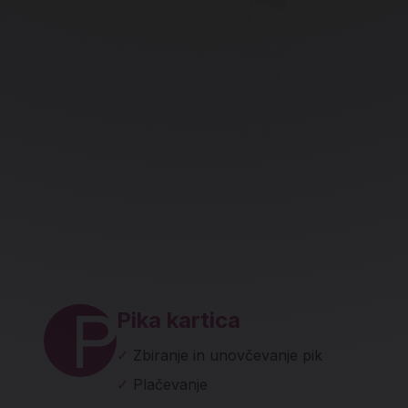
ave in socialna omrežja
Pika kartica
✓
Zbiranje in unovčevanje pik
✓
Plačevanje