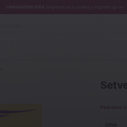
✨NAGRADNA IGRA
: Registriraj se in sodeluj v nagradni igri 🚗✨
 pero, kartuše ...)
6
Setve
Podrobno o 
CENA