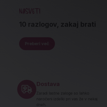
NASVETI
10 razlogov, zakaj brati
Preberi več
Noga strani - hitre povez
Dostava
Zaradi lastne zaloge so lahko
naročeni izdelki pri vas že v nekaj
dneh.