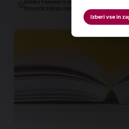
Izdelka trenutno ni na zalogi.
Preverite zalogo v poslovalnicah
.
Izberi vse in za