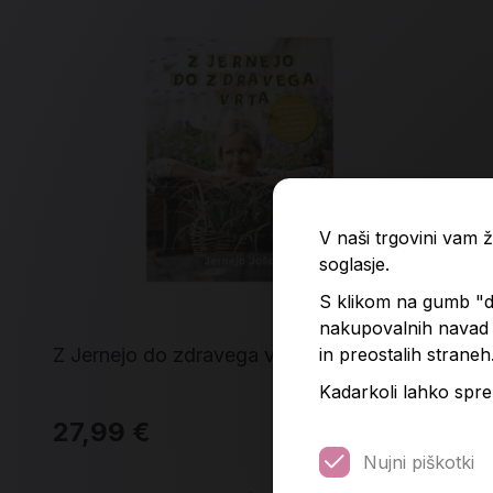
V naši trgovini vam
soglasje.
S klikom na gumb "do
nakupovalnih navad p
in preostalih straneh
Z Jernejo do zdravega vrta
Zel
Kadarkoli lahko spre
27,99 €
7,
Nujni piškotki