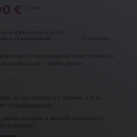
00 €
/ izvod
up na spletu trenutno ni možen.
zalogi v
3
poslovalnicah
Preverite kje
poštni naslov, na katerega vas bomo obvestili, ko
 ponovno na voljo v spletni trgovini.
jujem, da sem prebral/-a in razumel/-a in se
njam s
pogoji poslovanja
m, da me obveščate o aktualnih promocijah in
lkih iz ponudbe.