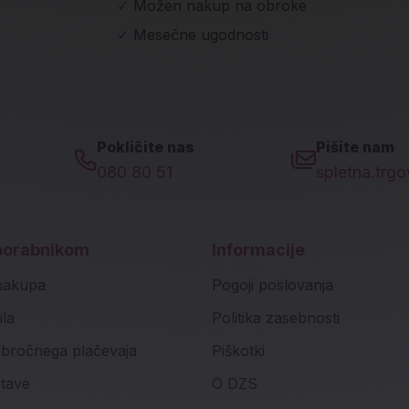
✓
Možen nakup na obroke
✓
Mesečne ugodnosti
Pokličite nas
Pišite nam
080 80 51
spletna.trg
porabnikom
Informacije
nakupa
Pogoji poslovanja
ila
Politika zasebnosti
bročnega plačevaja
Piškotki
stave
O DZS