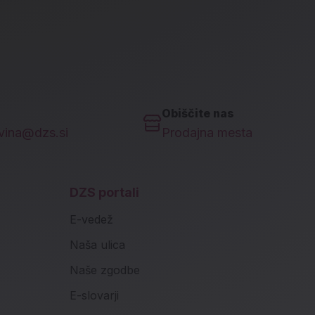
Obiščite nas
ovina@dzs.si
Prodajna mesta
DZS portali
E-vedež
Naša ulica
Naše zgodbe
E-slovarji