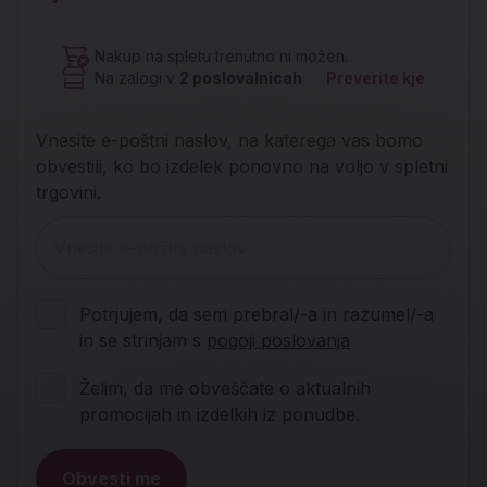
Nakup na spletu trenutno ni možen.
Na zalogi v
2
poslovalnicah
Preverite kje
Vnesite e-poštni naslov, na katerega vas bomo
obvestili, ko bo izdelek ponovno na voljo v spletni
trgovini.
Potrjujem, da sem prebral/-a in razumel/-a
in se strinjam s
pogoji poslovanja
Želim, da me obveščate o aktualnih
promocijah in izdelkih iz ponudbe.
Obvesti me