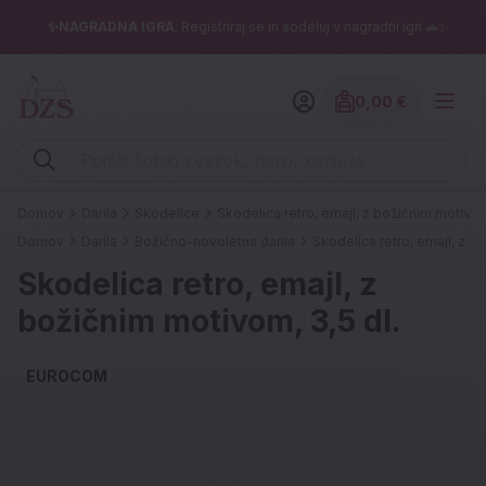
✨NAGRADNA IGRA
: Registriraj se in sodeluj v nagradni igri 🚗✨
0,00 €
Znesek izdelko
Vpišite iskalni niz (šolski zvezek, pero, kartuše ...)
Domov
Darila
Skodelice
Skodelica retro, emajl, z božičnim motivom,
Domov
Darila
Božično-novoletna darila
Skodelica retro, emajl, z b
Skodelica retro, emajl, z
božičnim motivom, 3,5 dl.
EUROCOM