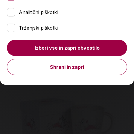
16,99 €
Analitični piškotki
Izdelka trenutno ni na zalogi.
Preverite zalogo v
poslovalnicah
.
Trženjski piškotki
Podobni izdelki
Izberi vse in zapri obvestilo
Shrani in zapri