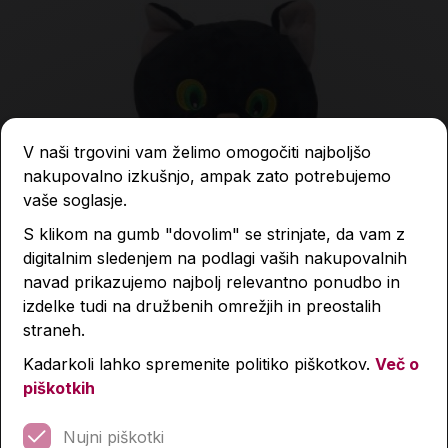
V naši trgovini vam želimo omogočiti najboljšo
nakupovalno izkušnjo, ampak zato potrebujemo
vaše soglasje.
S klikom na gumb "dovolim" se strinjate, da vam z
digitalnim sledenjem na podlagi vaših nakupovalnih
navad prikazujemo najbolj relevantno ponudbo in
izdelke tudi na družbenih omrežjih in preostalih
straneh.
Kadarkoli lahko spremenite politiko piškotkov.
Več o
piškotkih
Maček Muri 40, plišasta igrača
Nujni piškotki