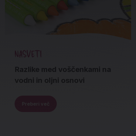
NASVETI
Razlike med voščenkami na
vodni in oljni osnovi
Preberi več
Noga strani - hitre povezave in social