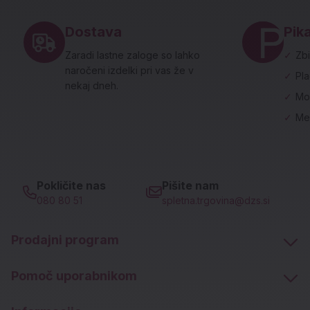
Dostava
Pika
Zaradi lastne zaloge so lahko
✓
Zbi
naročeni izdelki pri vas že v
✓
Pl
nekaj dneh.
✓
Mo
✓
Me
Pokličite nas
Pišite nam
080 80 51
spletna.trgovina@dzs.si
Prodajni program
Pomoč uporabnikom