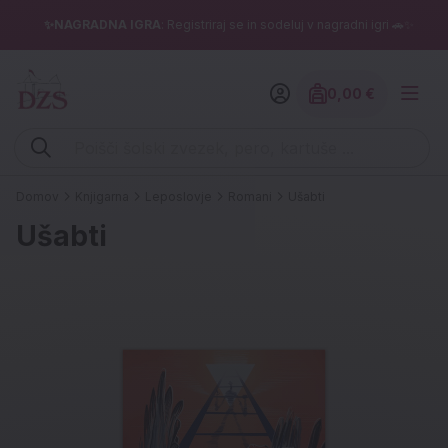
✨NAGRADNA IGRA
: Registriraj se in sodeluj v nagradni igri 🚗✨
0,00 €
Znesek izdelko
Vpišite iskalni niz (šolski zvezek, pero, kartuše ...)
Domov
Knjigarna
Leposlovje
Romani
Ušabti
Ušabti