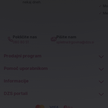
nekaj dneh.
✓
Mo
✓
Me
Pokličite nas
Pišite nam
080 80 51
spletna.trgovina@dzs.si
Prodajni program
Pomoč uporabnikom
Informacije
DZS portali