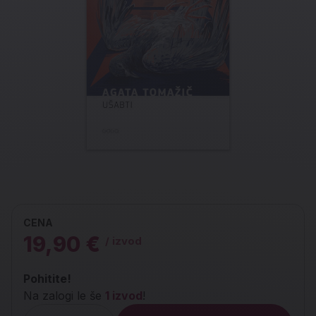
CENA
19,90 €
/ izvod
Pohitite!
Na zalogi le še
1 izvod
!