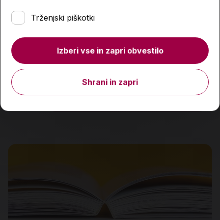
Trženjski piškotki
Ljubezni mojega življenja
Izberi vse in zapri obvestilo
15,95 €
Shrani in zapri
Količina