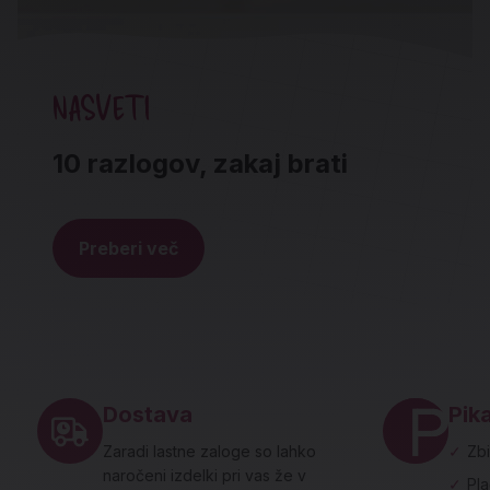
NASVETI
10 razlogov, zakaj brati
Preberi več
Noga strani - hitre povezave in social
Dostava
Pika
Zaradi lastne zaloge so lahko
✓
Zbi
naročeni izdelki pri vas že v
✓
Pl