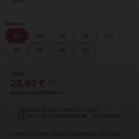
zalog.
Velikost
33
34
35
36
37
38
39
40
41
CENA
23,92 €
/ kos
Redna cena:
29,90 €
/ kos
Nakup na spletu trenutno ni možen.
Na zalogi v
2
poslovalnicah
Preverite kje
Vnesite e-poštni naslov, na katerega vas bomo