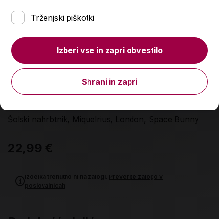
Trženjski piškotki
Izberi vse in zapri obvestilo
Shrani in zapri
Šolski nahrbtnik, Miquelrius, London, Space Bunny
22,99 €
Izdelka trenutno ni na zalogi.
Preverite zalogo v
poslovalnicah
.