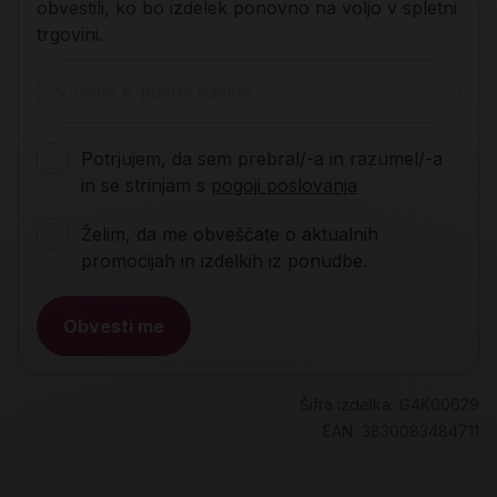
obvestili, ko bo izdelek ponovno na voljo v spletni
trgovini.
Potrjujem, da sem prebral/-a in razumel/-a
in se strinjam s
pogoji poslovanja
Želim, da me obveščate o aktualnih
promocijah in izdelkih iz ponudbe.
Obvesti me
Šifra izdelka:
G4K00629
EAN:
3830083484711