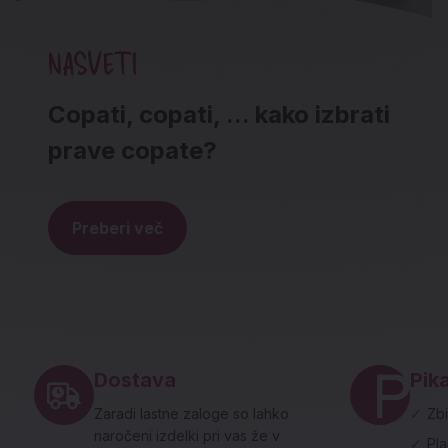
NASVETI
Copati, copati, ... kako izbrati
prave copate?
Preberi več
Noga strani - hitre povezave in social
Dostava
Pika
Zaradi lastne zaloge so lahko
✓
Zbi
naročeni izdelki pri vas že v
✓
Pl