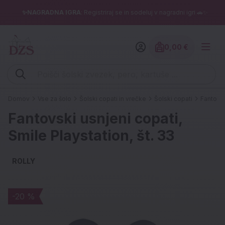
✨NAGRADNA IGRA
: Registriraj se in sodeluj v nagradni igri 🚗✨
0,00 €
Znesek izdelko
Vpišite iskalni niz (šolski zvezek, pero, kartuše ...)
Domov
Vse za šolo
Šolski copati in vrečke
Šolski copati
Fantovsk
Fantovski usnjeni copati,
Smile Playstation, št. 33
ROLLY
-20 %