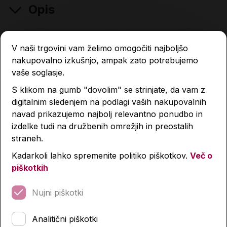
Opis
V naši trgovini vam želimo omogočiti najboljšo
Lastnosti izdelka
nakupovalno izkušnjo, ampak zato potrebujemo
vaše soglasje.
S klikom na gumb "dovolim" se strinjate, da vam z
Ob nakupu vam priporočamo
digitalnim sledenjem na podlagi vaših nakupovalnih
navad prikazujemo najbolj relevantno ponudbo in
izdelke tudi na družbenih omrežjih in preostalih
straneh.
Kadarkoli lahko spremenite politiko piškotkov.
Več o
piškotkih
Nujni piškotki
Analitični piškotki