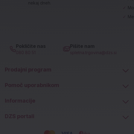
nekaj dneh.
✓
Mo
✓
Me
Pokličite nas
Pišite nam
080 80 51
spletna.trgovina@dzs.si
Prodajni program
Pomoč uporabnikom
Informacije
DZS portali