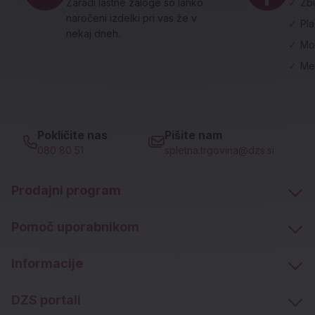
Zaradi lastne zaloge so lahko
✓
Zbi
naročeni izdelki pri vas že v
✓
Pl
nekaj dneh.
✓
Mo
✓
Me
Pokličite nas
Pišite nam
080 80 51
spletna.trgovina@dzs.si
Prodajni program
Pomoč uporabnikom
Informacije
DZS portali