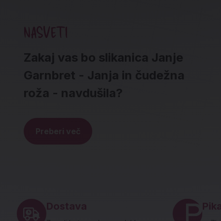
NASVETI
Zakaj vas bo slikanica Janje
Garnbret - Janja in čudežna
roža - navdušila?
Preberi več
Noga strani - hitre povezave in social
Dostava
Pika