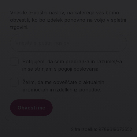
Vnesite e-poštni naslov, na katerega vas bomo
obvestili, ko bo izdelek ponovno na voljo v spletni
trgovini.
Potrjujem, da sem prebral/-a in razumel/-a
in se strinjam s
pogoji poslovanja
Želim, da me obveščate o aktualnih
promocijah in izdelkih iz ponudbe.
Obvesti me
Šifra izdelka:
9789619673652