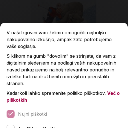
V naši trgovini vam želimo omogočiti najboljšo
nakupovalno izkušnjo, ampak zato potrebujemo
vaše soglasje.
S klikom na gumb "dovolim" se strinjate, da vam z
digitalnim sledenjem na podlagi vaših nakupovalnih
navad prikazujemo najbolj relevantno ponudbo in
izdelke tudi na družbenih omrežjih in preostalih
Tina in medvedja moč
straneh.
Kadarkoli lahko spremenite politiko piškotkov.
Več o
18,95 €
piškotkih
Izdelka trenutno ni na zalogi.
Preverite zalogo v
Nujni piškotki
poslovalnicah
.