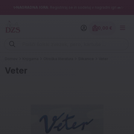
✨NAGRADNA IGRA
: Registriraj se in sodeluj v nagradni igri 🚗✨
0,00 €
Znesek izdelko
Vpišite iskalni niz (šolski zvezek, pero, kartuše ...)
Domov
Knjigarna
Otroška literatura
Slikanice
Veter
Veter