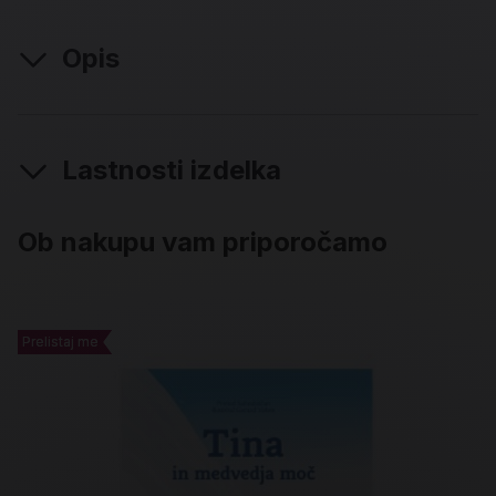
Opis
Lastnosti izdelka
Ob nakupu vam priporočamo
Prelistaj me
Prelistaj me