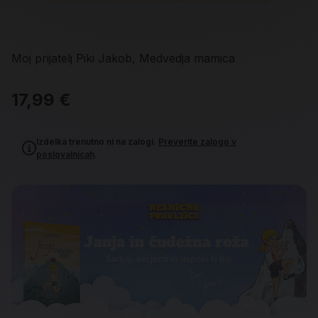
Moj prijatelj Piki Jakob, Medvedja mamica
17,99 €
Izdelka trenutno ni na zalogi.
Preverite zalogo v
poslovalnicah
.