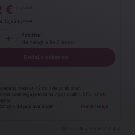
2 €
/ izvod
a:
15,95 €
/ izvod
Pohitite!
Na zalogi le še
2 izvod
!
Dodaj v košarico
dvidena dostava v 2 do 3 delovnih dneh.
nost osebnega prevzema v poslovalnici BTC, hala 8,
bljana
zalogi v
30
poslovalnicah
Preverite kje
Šifra izdelka:
9789617185454