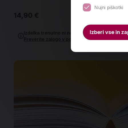
Nujni piškotki
14,90 €
19
Izberi vse in za
Izdelka trenutno ni na zalogi.
Preverite zalogo v poslovalnicah
.