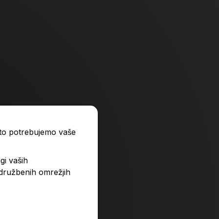
ato potrebujemo vaše
gi vaših
 družbenih omrežjih
ezen
Zakrinkana ljubezen