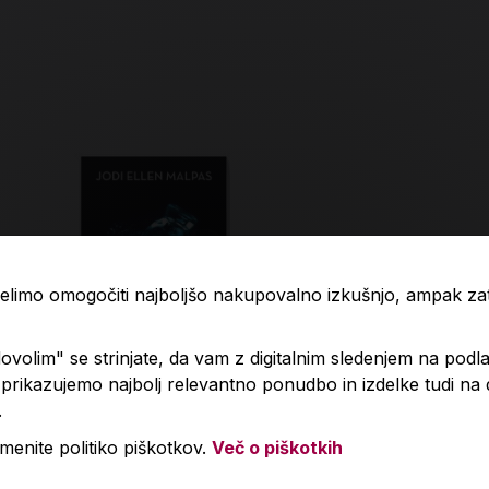
 želimo omogočiti najboljšo nakupovalno izkušnjo, ampak z
volim" se strinjate, da vam z digitalnim sledenjem na podla
rikazujemo najbolj relevantno ponudbo in izdelke tudi na
.
menite politiko piškotkov.
Več o piškotkih
d tem moškim
Smešna ljub