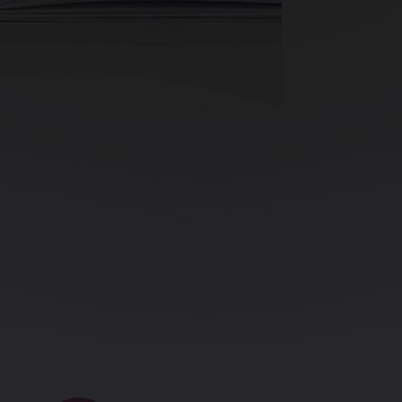
ave in socialna omrežja