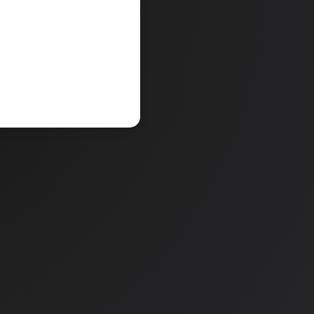
15,99 €
V košarico
a
Količina