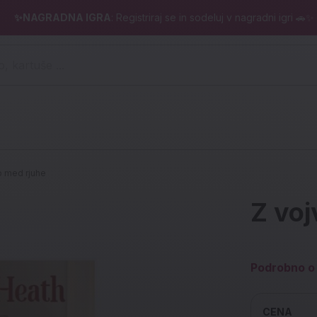
✨NAGRADNA IGRA
: Registriraj se in sodeluj v nagradni igri 🚗✨
 pero, kartuše ...)
o med rjuhe
Z voj
Podrobno o 
CENA