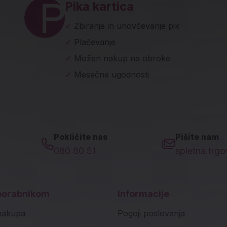
Pika kartica
✓
Zbiranje in unovčevanje pik
✓
Plačevanje
✓
Možen nakup na obroke
✓
Mesečne ugodnosti
Pokličite nas
Pišite nam
080 80 51
spletna.trg
porabnikom
Informacije
nakupa
Pogoji poslovanja