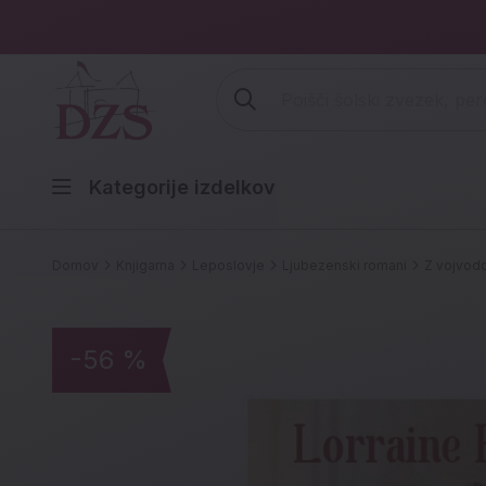
Vpišite iskalni niz (šolski zvezek,
Kategorije izdelkov
Domov
Knjigarna
Leposlovje
Ljubezenski romani
Z vojvod
-56 %