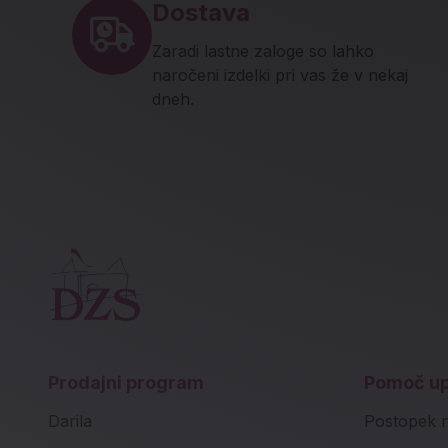
Dostava
Zaradi lastne zaloge so lahko
naročeni izdelki pri vas že v nekaj
dneh.
Prodajni program
Pomoč u
Darila
Postopek 