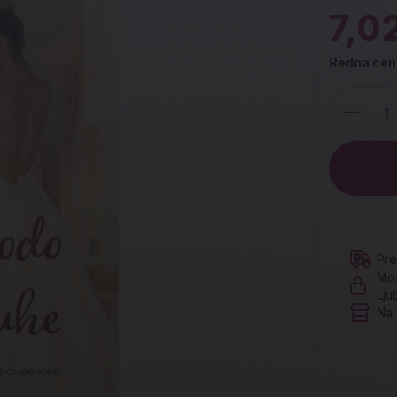
7,0
Redna cen
Količina
Pre
Mož
Lju
Na 