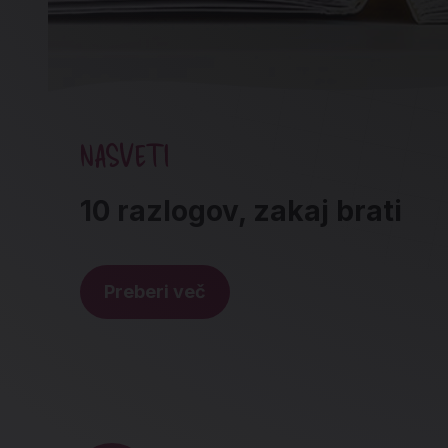
NASVETI
10 razlogov, zakaj brati
Preberi več
Noga strani - hitre povez