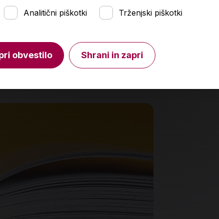
Analitični piškotki
Trženjski piškotki
,90 €
16,95 €
V košarico
pri obvestilo
Shrani in zapri
Količina
Količin