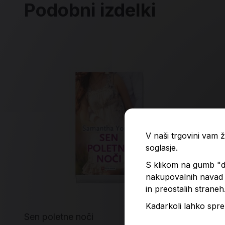
Podobni izdelki
V naši trgovini vam
soglasje.
S klikom na gumb "do
nakupovalnih navad p
in preostalih straneh
Kadarkoli lahko spre
Sen poletne noči
Po