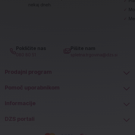
✓
Pl
nekaj dneh.
✓
Mo
✓
Me
Pokličite nas
Pišite nam
080 80 51
spletna.trgovina@dzs.si
Prodajni program
Pomoč uporabnikom
Informacije
DZS portali