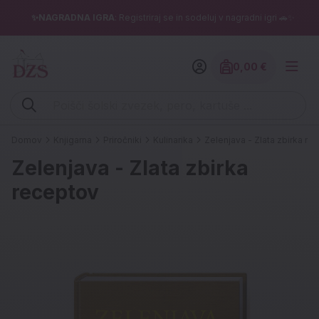
✨NAGRADNA IGRA
: Registriraj se in sodeluj v nagradni igri 🚗✨
0,00 €
Znesek izdelko
Vpišite iskalni niz (šolski zvezek, pero, kartuše ...)
Domov
Knjigarna
Priročniki
Kulinarika
Zelenjava - Zlata zbirka re
Zelenjava - Zlata zbirka
receptov