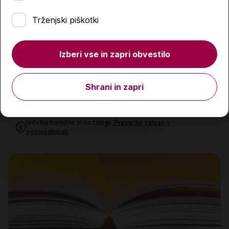
Trženjski piškotki
Izberi vse in zapri obvestilo
Sladoled
Shrani in zapri
9,95 €
Izdelka trenutno ni na zalogi.
Preverite zalogo v
poslovalnicah
.