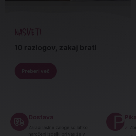
NASVETI
10 razlogov, zakaj brati
Preberi več
Noga strani - hitre povezave in social
Dostava
Pika
Zaradi lastne zaloge so lahko
✓
Zbi
naročeni izdelki pri vas že v