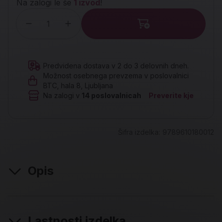
Na zalogi le še
1 izvod
!
Količina
Predvidena dostava v 2 do 3 delovnih dneh.
Možnost osebnega prevzema v poslovalnici
BTC, hala 8, Ljubljana
Na zalogi v
14
poslovalnicah
Preverite kje
Šifra izdelka:
9789610180012
Opis
Lastnosti izdelka