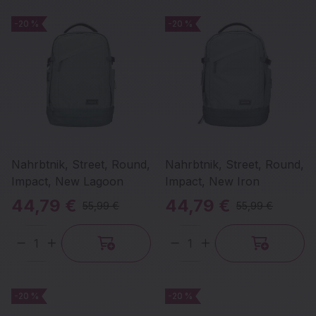
-20 %
-20 %
-20 %
-20 %
Nahrbtnik, Street, Round,
Nahrbtnik, Street, Round,
Impact, New Lagoon
Impact, New Iron
44,79 €
44,79 €
55,99 €
55,99 €
Količina
Količina
-20 %
-20 %
-20 %
-20 %