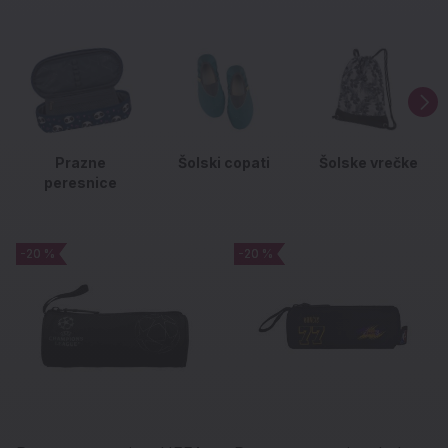
Prazne
Šolski copati
Šolske vrečke
peresnice
-20 %
-20 %
-20 %
-20 %