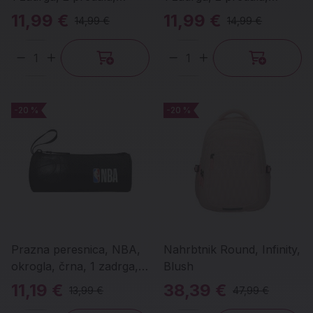
Lovely Butterfly
Vehicles
11,99 €
11,99 €
14,99 €
14,99 €
Količina
Količina
-20 %
-20 %
-20 %
-20 %
Prazna peresnica, NBA,
Nahrbtnik Round, Infinity,
okrogla, črna, 1 zadrga,
Blush
črna
11,19 €
38,39 €
13,99 €
47,99 €