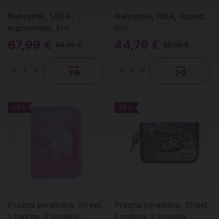
Nahrbtnik, UEFA,
Nahrbtnik, NBA, Round,
ergonomski, črn
črn
67,99 €
44,79 €
84,99 €
55,99 €
Količina
Količina
-20 %
-20 %
-20 %
-20 %
Prazna peresnica, Street,
Prazna peresnica, Street,
1 zadrga, 2 predala,
1 zadrga, 2 predala,