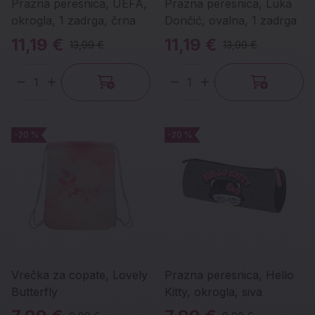
Prazna peresnica, UEFA,
Prazna peresnica, Luka
okrogla, 1 zadrga, črna
Dončić, ovalna, 1 zadrga
11,19 €
11,19 €
13,99 €
13,99 €
Količina
Količina
-20 %
-20 %
-20 %
-20 %
Vrečka za copate, Lovely
Prazna peresnica, Hello
Butterfly
Kitty, okrogla, siva