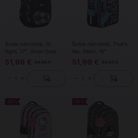
Šolski nahrbtnik, St.
Šolski nahrbtnik, That's
Right, 17", Silver Goal
Me, Stitch, 16"
51,99 €
51,99 €
64,99 €
64,99 €
Količina
Količina
-20 %
-20 %
-20 %
-20 %