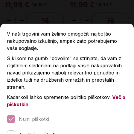
11,99 €
11,99 €
14,99 €
14,99 €
Količina
Količina
V naši trgovini vam želimo omogočiti najboljšo
nakupovalno izkušnjo, ampak zato potrebujemo
-20 %
-20 %
-20 %
-20 %
vaše soglasje.
S klikom na gumb "dovolim" se strinjate, da vam z
digitalnim sledenjem na podlagi vaših nakupovalnih
navad prikazujemo najbolj relevantno ponudbo in
izdelke tudi na družbenih omrežjih in preostalih
straneh.
Kadarkoli lahko spremenite politiko piškotkov.
Več o
Prazna peresnica, Hello
Šolski nahrbtnik s kolesi,
piškotkih
Kitty, okrogla, roza
St. Right, 17", Silver Goal
7,99 €
79,99 €
Nujni piškotki
9,99 €
99,99 €