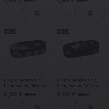
7,99 €
7,99 €
9,99 €
9,99 €
Količina
Količina
-20 %
-20 %
-20 %
-20 %
Prazna peresnica, St.
Prazna peresnica, St.
Right, ovalna, Silver Goal
Right, ovalna, Be Capy
9,59 €
9,59 €
11,99 €
11,99 €