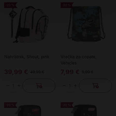
-20 %
-20 %
-20 %
-20 %
Nahrbtnik, Shout, pink
Vrečka za copate,
Vehicles
39,99 €
7,99 €
49,99 €
9,99 €
Količina
Količina
-20 %
-20 %
-20 %
-20 %