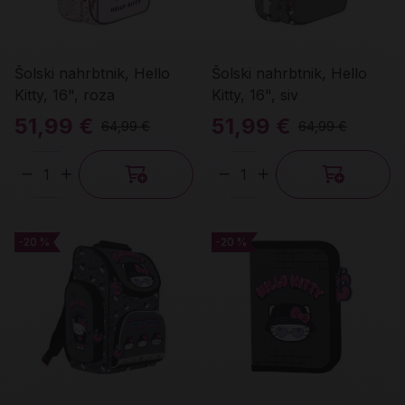
Šolski nahrbtnik, Hello
Šolski nahrbtnik, Hello
Kitty, 16", roza
Kitty, 16", siv
51,99 €
51,99 €
64,99 €
64,99 €
Količina
Količina
-20 %
-20 %
-20 %
-20 %