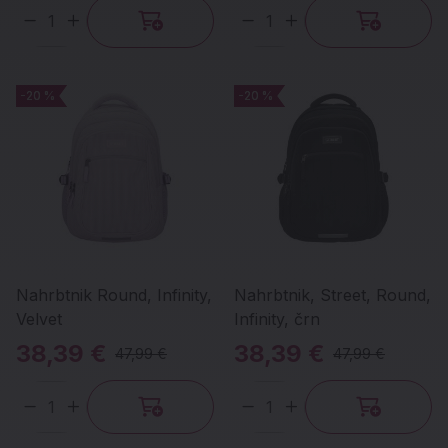
Količina
Količina
-20 %
-20 %
-20 %
-20 %
Nahrbtnik Round, Infinity,
Nahrbtnik, Street, Round,
Velvet
Infinity, črn
38,39 €
38,39 €
47,99 €
47,99 €
Količina
Količina