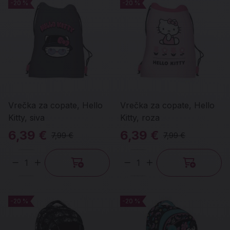
-20 %
-20 %
-20 %
-20 %
Vrečka za copate, Hello
Vrečka za copate, Hello
Kitty, siva
Kitty, roza
6,39 €
6,39 €
7,99 €
7,99 €
Količina
Količina
-20 %
-20 %
-20 %
-20 %