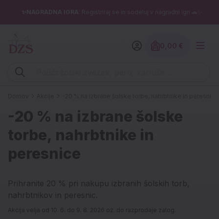
✨NAGRADNA IGRA
: Registriraj se in sodeluj v nagradni igri 🚗✨
0,00 €
Znesek izdelko
Vpišite iskalni niz (šolski zvezek, pero, kartuše ...)
Domov
Akcije
-20 % na izbrane šolske torbe, nahrbtnike in peresnice
-20 % na izbrane šolske
torbe, nahrbtnike in
peresnice
Prihranite 20 % pri nakupu izbranih šolskih torb,
nahrbtnikov in peresnic.
Akcija velja od 10. 6. do 9. 8. 2026 oz. do razprodaje zalog.