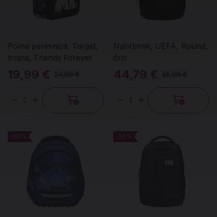
Polna peresnica, Target,
Nahrbtnik, UEFA, Round,
trojna, Friends Forever
črn
19,99 €
44,79 €
24,99 €
55,99 €
Količina
Količina
-20 %
-20 %
-20 %
-20 %