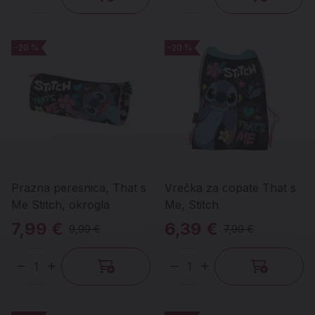
Količina
Količina
-20 %
-20 %
-20 %
-20 %
Prazna peresnica, That s
Vrečka za copate That s
Me Stitch, okrogla
Me, Stitch
7,99 €
6,39 €
9,99 €
7,99 €
Količina
Količina