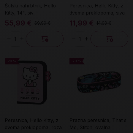
Šolski nahrbtnik, Hello
Peresnica, Hello Kitty, z
Kitty, 14", siv
dvema preklopoma, siva
55,99 €
11,99 €
69,99 €
14,99 €
Količina
Količina
-20 %
-20 %
-20 %
-20 %
Peresnica, Hello Kitty, z
Prazna peresnica, That s
dvema preklopoma, roza
Me, Stitch, ovalna