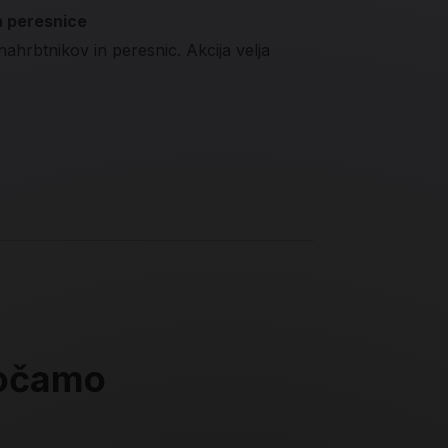
n peresnice
nahrbtnikov in peresnic. Akcija velja
ročamo