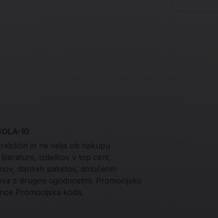
 SOLA-10
trebščin in ne velja ob nakupu
iterature, izdelkov v top ceni,
onov, darilnih paketov, določenih
teva z drugimi ugodnostmi. Promocijsko
nce Promocijska koda.