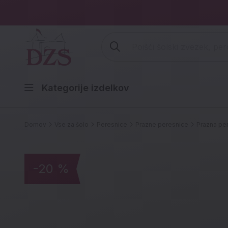
Vpišite iskalni niz (šolski zvezek,
Kategorije izdelkov
Domov
Vse za šolo
Peresnice
Prazne peresnice
Prazna pere
-20 %