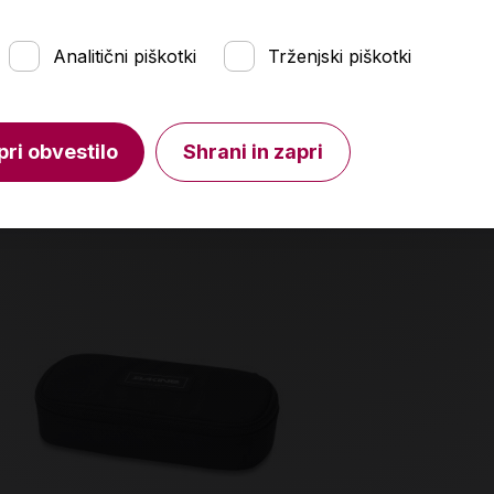
Izberi možnosti
Količin
Analitični piškotki
Trženjski piškotki
pri obvestilo
Shrani in zapri