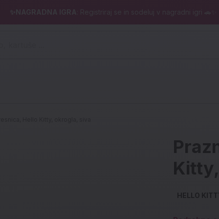
✨NAGRADNA IGRA
: Registriraj se in sodeluj v nagradni igri 🚗✨
 pero, kartuše ...)
snica, Hello Kitty, okrogla, siva
Prazn
Kitty
HELLO KITT