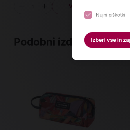
V košarico
Količina
Nujni piškotki
Podobni izdelki
Izberi vse in za