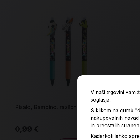
V naši trgovini vam
soglasje.
Pisalo, Bambino, različni motivi
Kem
S klikom na gumb "do
nakupovalnih navad p
in preostalih straneh
0,99 €
1,
Kadarkoli lahko spre