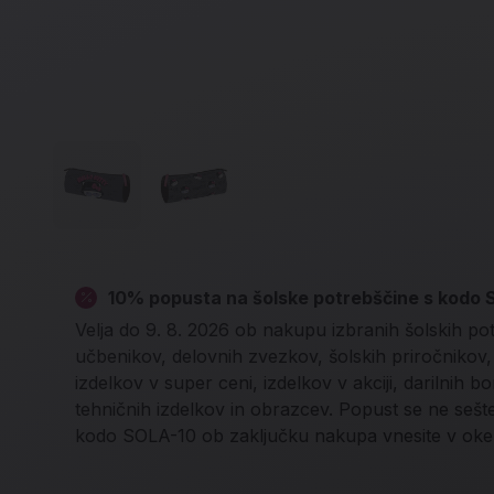
10% popusta na šolske potrebščine s kodo
Velja do 9. 8. 2026 ob nakupu izbranih šolskih po
učbenikov, delovnih zvezkov, šolskih priročnikov, l
izdelkov v super ceni, izdelkov v akciji, darilnih b
tehničnih izdelkov in obrazcev. Popust se ne seš
kodo SOLA-10 ob zaključku nakupa vnesite v oke