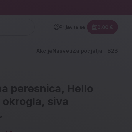
Prijavite se
0,00 €
Znesek izdel
Akcije
Nasveti
Za podjetja - B2B
a peresnica, Hello
, okrogla, siva
Y