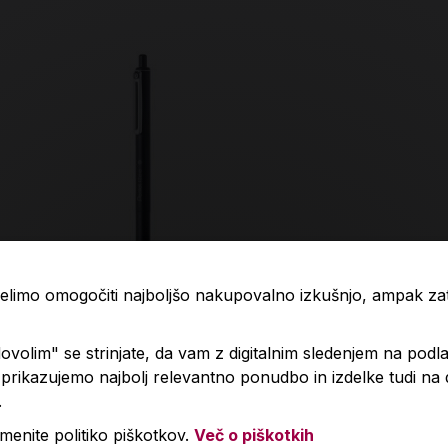
 želimo omogočiti najboljšo nakupovalno izkušnjo, ampak z
ični svinčnik, Pentel, iZee BX467
Grafitni svin
volim" se strinjate, da vam z digitalnim sledenjem na podla
rikazujemo najbolj relevantno ponudbo in izdelke tudi na
.
29 €
1,39 €
menite politiko piškotkov.
Več o piškotkih