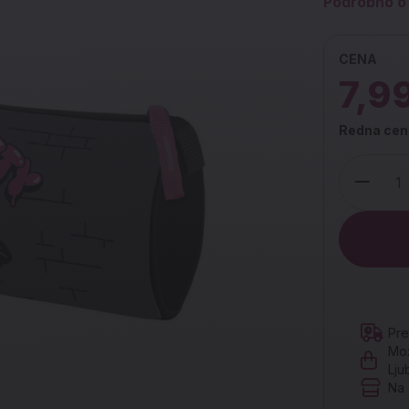
Podrobno o 
CENA
7,9
Redna cen
Količina
Pre
Mož
Lju
Na 