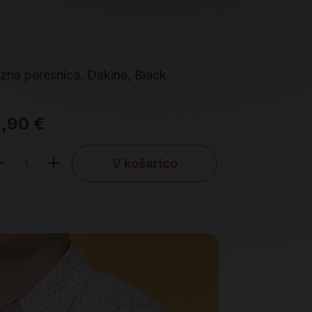
zna peresnica, Dakine, Black
Peresnica, T
,90 €
5,99 €
V košarico
Količina
Količin