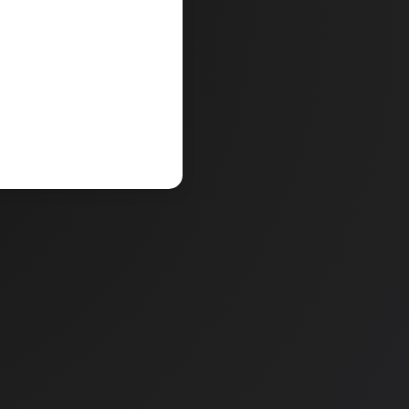
V košarico
a
Količina