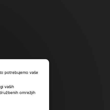
ato potrebujemo vaše
čnik, Staedtler, Noris 120, HB
Grafitni svinčnik, Bru
gi vaših
radirko
 družbenih omrežjih
0,99 €