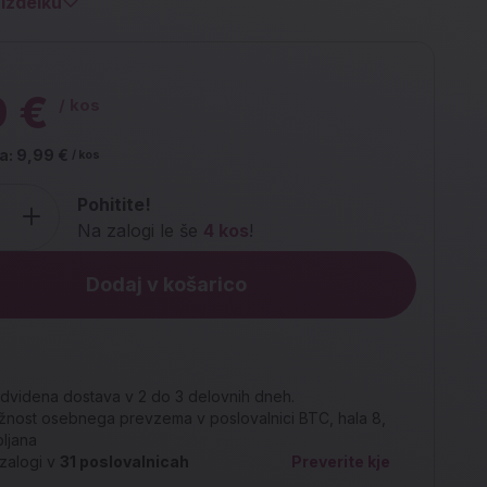
izdelku
9 €
/ kos
a:
9,99 €
/ kos
Pohitite!
Na zalogi le še
4 kos
!
Dodaj v košarico
dvidena dostava v 2 do 3 delovnih dneh.
nost osebnega prevzema v poslovalnici BTC, hala 8,
bljana
zalogi v
31
poslovalnicah
Preverite kje