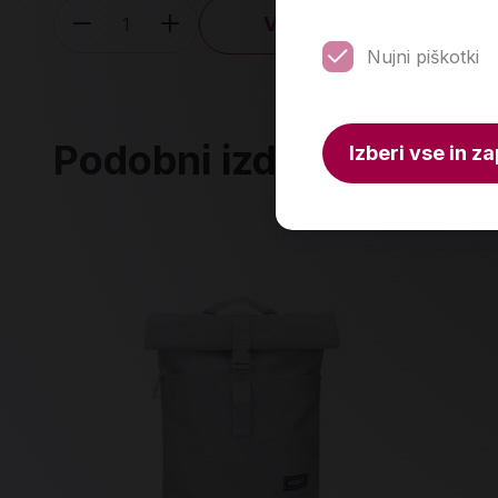
V košarico
Količina
Nujni piškotki
Podobni izdelki
Izberi vse in za