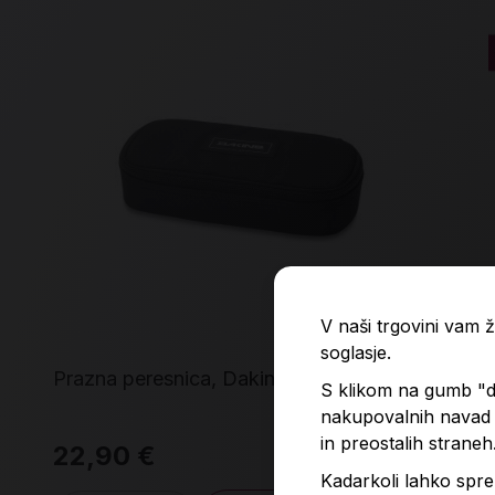
V naši trgovini vam
soglasje.
Prazna peresnica, Dakine, Black
Pra
S klikom na gumb "do
nakupovalnih navad p
in preostalih straneh
22,90 €
6,
Kadarkoli lahko spre