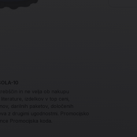
 SOLA-10
trebščin in ne velja ob nakupu
iterature, izdelkov v top ceni,
onov, darilnih paketov, določenih
teva z drugimi ugodnostmi. Promocijsko
nce Promocijska koda.