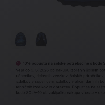
10% popusta na šolske potrebščine s kodo
Velja do 9. 8. 2026 ob nakupu izbranih šolskih po
učbenikov, delovnih zvezkov, šolskih priročnikov, l
izdelkov v super ceni, izdelkov v akciji, darilnih b
tehničnih izdelkov in obrazcev. Popust se ne seš
kodo SOLA-10 ob zaključku nakupa vnesite v oke