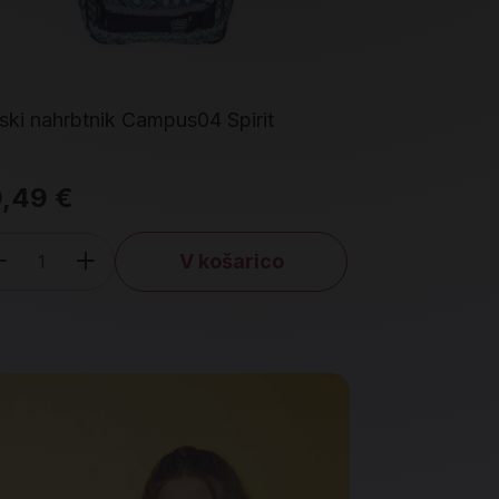
ski nahrbtnik Campus04 Spirit
Nahrbtnik Ro
,49 €
38,39 €
V košarico
Količina
Količin