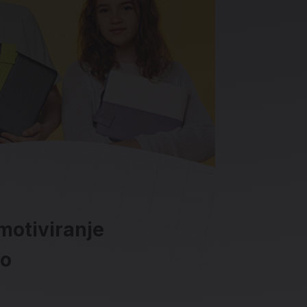
motiviranje
lo