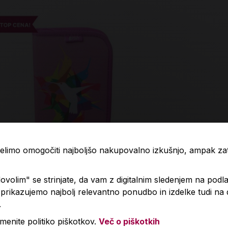
 želimo omogočiti najboljšo nakupovalno izkušnjo, ampak z
zna peresnica, Animal Planet, Colibri
Blok, Akta, A
volim" se strinjate, da vam z digitalnim sledenjem na podla
zgoraj
rikazujemo najbolj relevantno ponudbo in izdelke tudi na
.
99 €
6,50 €
menite politiko piškotkov.
Več o piškotkih