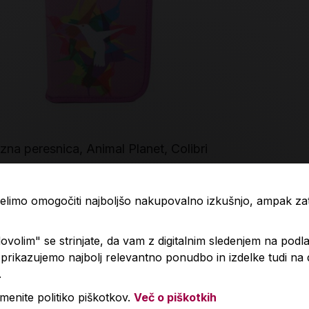
zna peresnica, Animal Planet, Colibri
Blok, Akta, A
zgoraj
99 €
6,50 €
 želimo omogočiti najboljšo nakupovalno izkušnjo, ampak z
Izdelka trenutno ni na zalogi.
Izdelka t
volim" se strinjate, da vam z digitalnim sledenjem na podla
Preverite zalogo v poslovalnicah
.
Preverit
rikazujemo najbolj relevantno ponudbo in izdelke tudi na
.
menite politiko piškotkov.
Več o piškotkih