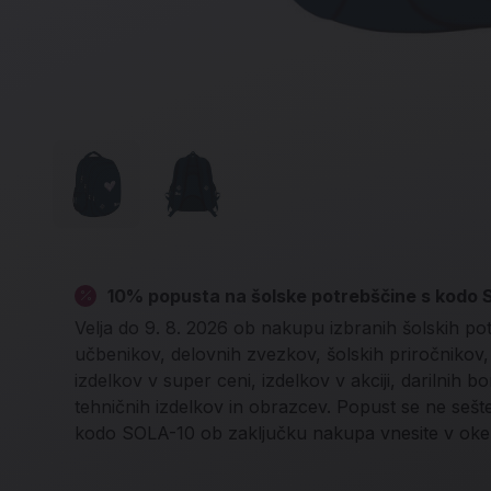
10% popusta na šolske potrebščine s kodo
Velja do 9. 8. 2026 ob nakupu izbranih šolskih po
učbenikov, delovnih zvezkov, šolskih priročnikov, l
izdelkov v super ceni, izdelkov v akciji, darilnih b
tehničnih izdelkov in obrazcev. Popust se ne seš
kodo SOLA-10 ob zaključku nakupa vnesite v oke