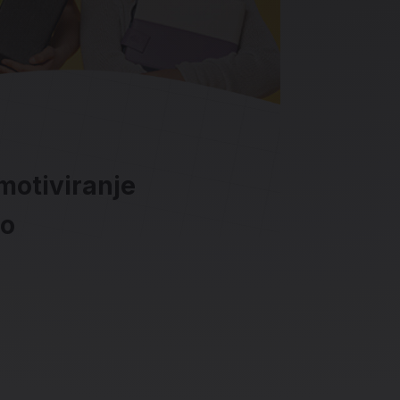
motiviranje
lo
ave in socialna omrežja