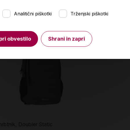
Analitični piškotki
Trženjski piškotki
pri obvestilo
Shrani in zapri
-40 %
-40 %
rbtnik, Doubler Static
Šolski nahrb