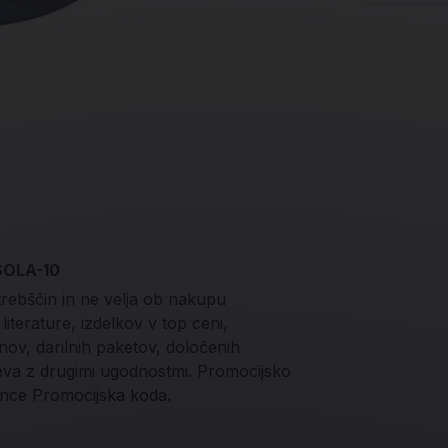
 SOLA-10
trebščin in ne velja ob nakupu
iterature, izdelkov v top ceni,
onov, darilnih paketov, določenih
teva z drugimi ugodnostmi. Promocijsko
nce Promocijska koda.