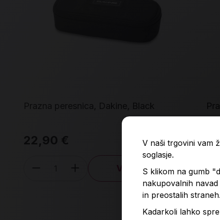
Prazna peresnica, Dakine, Black
Pra
22,90 €
6,
V naši trgovini vam
soglasje.
V košarico
S klikom na gumb "do
Količina
nakupovalnih navad p
in preostalih straneh
Kadarkoli lahko spre