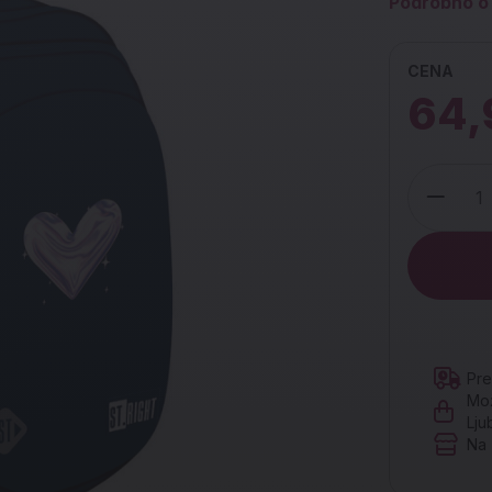
Podrobno o 
CENA
64,
Količina
Pre
Mož
Lju
Na 