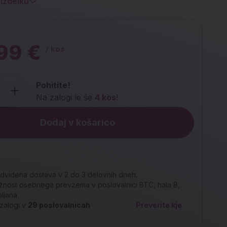
izdelku
99 €
/ kos
Pohitite!
Na zalogi le še
4 kos
!
Dodaj v košarico
dvidena dostava v 2 do 3 delovnih dneh.
nost osebnega prevzema v poslovalnici BTC, hala 8,
bljana
zalogi v
29
poslovalnicah
Preverite kje