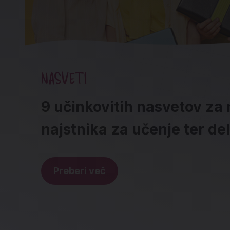
NASVETI
9 učinkovitih nasvetov za 
najstnika za učenje ter de
Preberi več
Noga strani - hitre povez