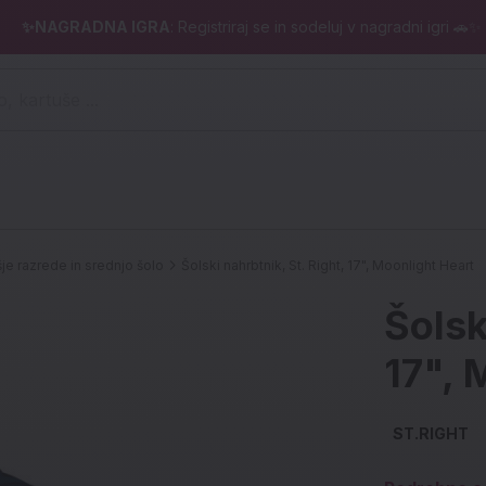
✨NAGRADNA IGRA
: Registriraj se in sodeluj v nagradni igri 🚗✨
 pero, kartuše ...)
šje razrede in srednjo šolo
Šolski nahrbtnik, St. Right, 17", Moonlight Heart
Šolsk
17", 
ST.RIGHT