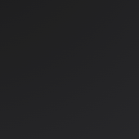
49,99 €
64,99 €
V košarico
a
Količina