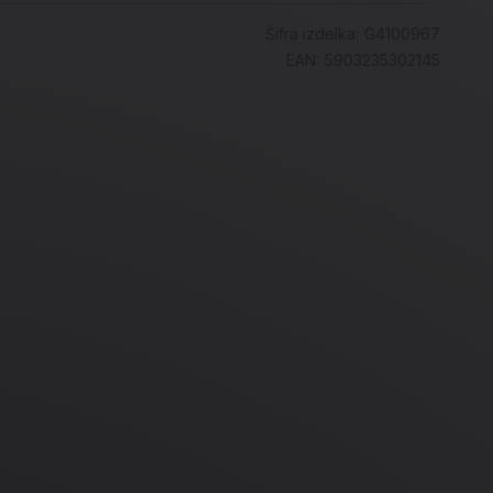
Šifra izdelka:
G4100967
EAN:
5903235302145