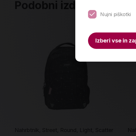
Podobni izdelki
Nujni piškotki
Izberi vse in za
Nahrbtnik, Street, Round, Light, Scatter
Nah