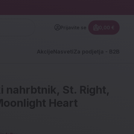
Prijavite se
0,00 €
Znesek izdel
Akcije
Nasveti
Za podjetja - B2B
i nahrbtnik, St. Right,
Moonlight Heart