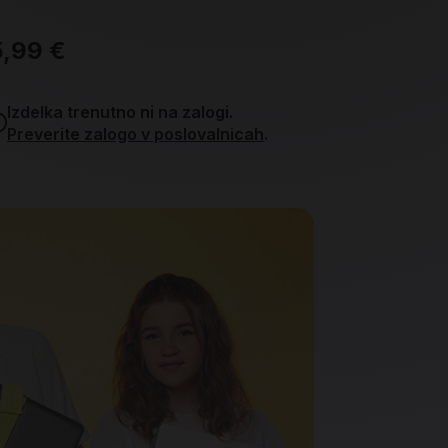
,99 €
38,99 €
Izdelka trenutno ni na zalogi.
Količin
Preverite zalogo v poslovalnicah
.