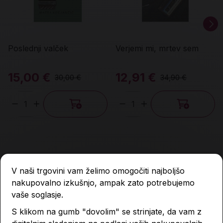
Poslednji valček
Verjemi mi, mrtev sem
15,00 €
12,91 €
30,00 €
34,90 €
Količina
Količina
-30 %
-30 %
-44 %
-44 %
V naši trgovini vam želimo omogočiti najboljšo
nakupovalno izkušnjo, ampak zato potrebujemo
vaše soglasje.
S klikom na gumb "dovolim" se strinjate, da vam z