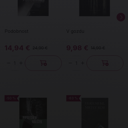
Podobnost
V gozdu
14,94 €
9,98 €
24,90 €
14,90 €
Količina
Količina
-50 %
-50 %
-63 %
-63 %