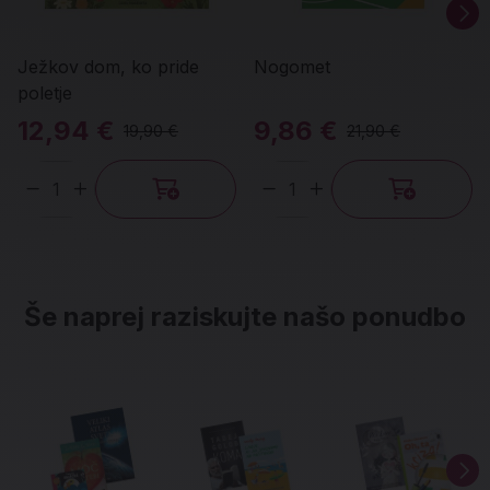
Ježkov dom, ko pride
Nogomet
poletje
12,94 €
9,86 €
19,90 €
21,90 €
Količina
Količina
Še naprej raziskujte našo ponudbo