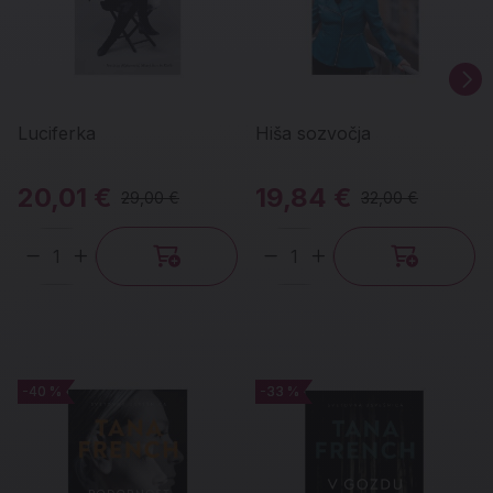
Luciferka
Hiša sozvočja
20,01 €
19,84 €
29,00 €
32,00 €
Količina
Količina
-40 %
-40 %
-33 %
-33 %