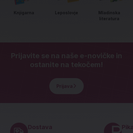
Knjigarna
Leposlovje
Mladinska
literatura
Prijavite se na naše e-novičke in
ostanite na tekočem!
Prijava
Noga strani - hitre povezave in social
Dostava
Pika