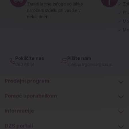
Zaradi lastne zaloge so lahko
✓
Zbi
naročeni izdelki pri vas že v
✓
Pl
nekaj dneh.
✓
Mo
✓
Me
Pokličite nas
Pišite nam
080 80 51
spletna.trgovina@dzs.si
Prodajni program
Pomoč uporabnikom
Informacije
DZS portali