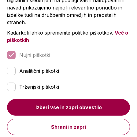
digitalnim sledenjem na podlagi vaših nakupovalnih
navad prikazujemo najbolj relevantno ponudbo in
izdelke tudi na družbenih omrežjih in preostalih
straneh.
Poletna nevesta
Kar ostane nedokončano
Kadarkoli lahko spremenite politiko piškotkov.
Več o
piškotkih
11,87 €
10,05 €
16,95 €
17,95 €
Nujni piškotki
Količina
Količina
Analitični piškotki
Trženjski piškotki
-56 %
-56 %
-59 %
-59 %
Izberi vse in zapri obvestilo
Shrani in zapri