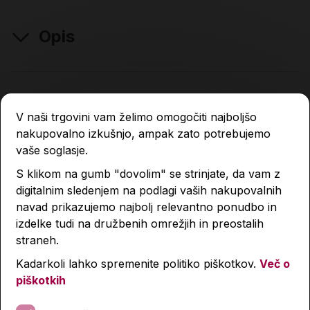
Opis
Lastnosti izdelka
V naši trgovini vam želimo omogočiti najboljšo
nakupovalno izkušnjo, ampak zato potrebujemo
Podobni izdelki
vaše soglasje.
S klikom na gumb "dovolim" se strinjate, da vam z
digitalnim sledenjem na podlagi vaših nakupovalnih
navad prikazujemo najbolj relevantno ponudbo in
izdelke tudi na družbenih omrežjih in preostalih
straneh.
Kadarkoli lahko spremenite politiko piškotkov.
Več o
piškotkih