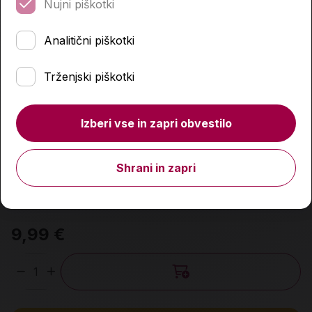
Nujni piškotki
Analitični piškotki
Trženjski piškotki
Izberi vse in zapri obvestilo
Shrani in zapri
Zmajska kraljica
9,99 €
Količina