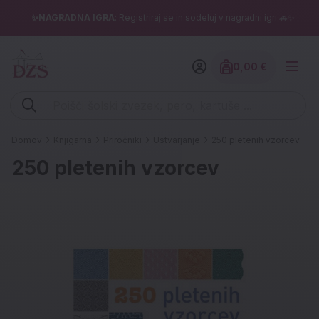
✨NAGRADNA IGRA
: Registriraj se in sodeluj v nagradni igri 🚗✨
0,00 €
Znesek izdelko
Vpišite iskalni niz (šolski zvezek, pero, kartuše ...)
Domov
Knjigarna
Priročniki
Ustvarjanje
250 pletenih vzorcev
250 pletenih vzorcev