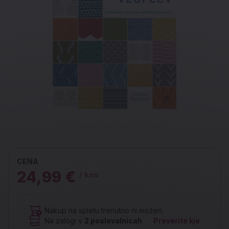
CENA
24,99 €
/ kos
Nakup na spletu trenutno ni možen.
Na zalogi v
2
poslovalnicah
Preverite kje