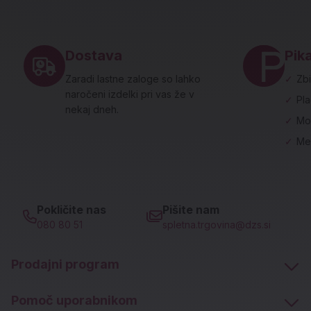
Noga strani - hitre povezave in social
Dostava
Pika
Zaradi lastne zaloge so lahko
✓
Zbi
naročeni izdelki pri vas že v
✓
Pl
nekaj dneh.
✓
Mo
✓
Me
Pokličite nas
Pišite nam
080 80 51
spletna.trgovina@dzs.si
Prodajni program
Pomoč uporabnikom