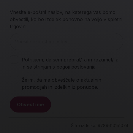
Vnesite e-poštni naslov, na katerega vas bomo
obvestili, ko bo izdelek ponovno na voljo v spletni
trgovini.
Potrjujem, da sem prebral/-a in razumel/-a
in se strinjam s
pogoji poslovanja
Želim, da me obveščate o aktualnih
promocijah in izdelkih iz ponudbe.
Obvesti me
Šifra izdelka:
9789610151074