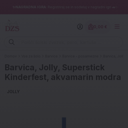
✨NAGRADNA IGRA
: Registriraj se in sodeluj v nagradni igri 🚗✨
0,00 €
Znesek izdelko
Vpišite iskalni niz (šolski zvezek, pero, kartuše ...)
Domov
Vse za šolo
Barvice
Barvice - posamezne
Barvica, Jolly
Barvica, Jolly, Superstick
Kinderfest, akvamarin modra
JOLLY