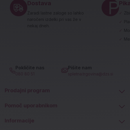
Dostava
Pika
Zaradi lastne zaloge so lahko
✓
Zbi
naročeni izdelki pri vas že v
✓
Pl
nekaj dneh.
✓
Mo
✓
Me
Pokličite nas
Pišite nam
080 80 51
spletna.trgovina@dzs.si
Prodajni program
Pomoč uporabnikom
Informacije