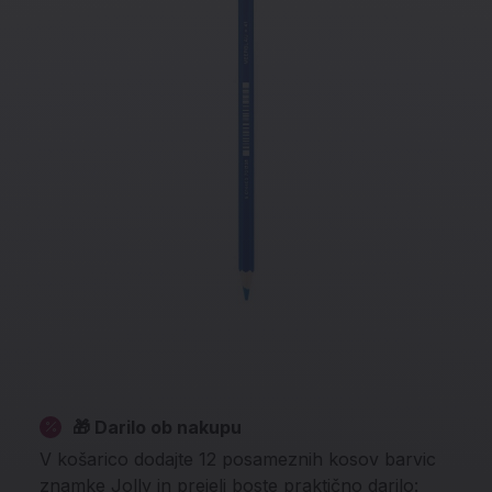
🎁 Darilo ob nakupu
V košarico dodajte 12 posameznih kosov barvic
znamke Jolly in prejeli boste praktično darilo: