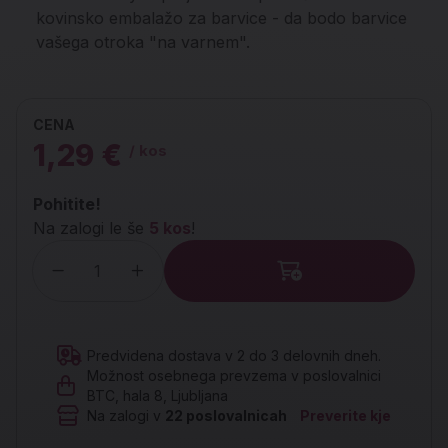
kovinsko embalažo za barvice - da bodo barvice
vašega otroka "na varnem".
CENA
1,29 €
/ kos
Pohitite!
Na zalogi le še
5 kos
!
Količina
Predvidena dostava v 2 do 3 delovnih dneh.
Možnost osebnega prevzema v poslovalnici
BTC, hala 8, Ljubljana
Na zalogi v
22
poslovalnicah
Preverite kje