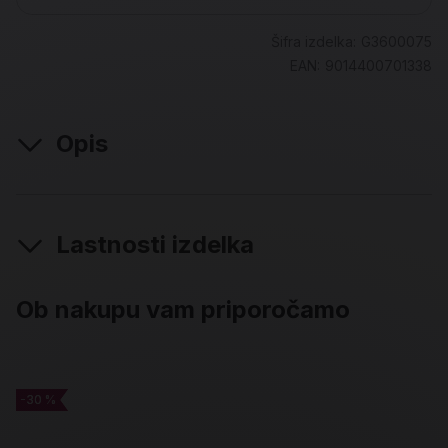
Šifra izdelka:
G3600075
EAN:
9014400701338
Opis
Lastnosti izdelka
Ob nakupu vam priporočamo
-30 %
-30 %