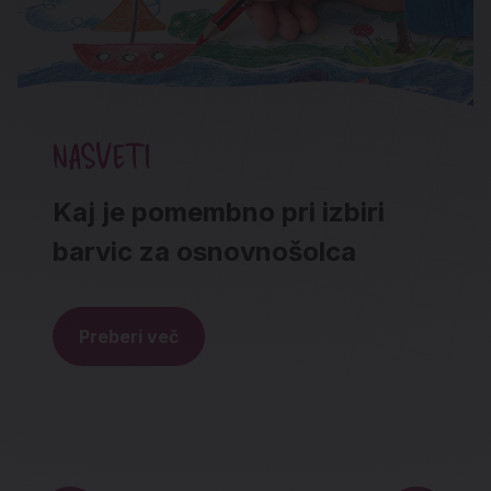
NASVETI
Kaj je pomembno pri izbiri
barvic za osnovnošolca
Preberi več
Noga strani - hitre povezave in social