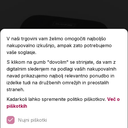
V naši trgovini vam želimo omogočiti najboljšo
nakupovalno izkušnjo, ampak zato potrebujemo
vaše soglasje.
S klikom na gumb "dovolim" se strinjate, da vam z
digitalnim sledenjem na podlagi vaših nakupovalnih
navad prikazujemo najbolj relevantno ponudbo in
izdelke tudi na družbenih omrežjih in preostalih
straneh.
Kadarkoli lahko spremenite politiko piškotkov.
Več o
Prazna peresnica, Dakine, Black
piškotkih
Nujni piškotki
16,03 €
22,90 €