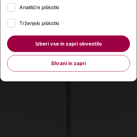
Analitični piškotki
Količina
Trženjski piškotki
Podobni izdelki
Izberi vse in zapri obvestilo
Shrani in zapri