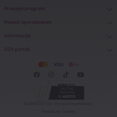
Prodajni program
Pomoč uporabnikom
Informacije
DZS portali
Socialna omrežja
Facebook (novo okno)
Instagram (novo okn
Tiktok (novo ok
Youtube (n
© 2026 DZS d.d. Vse pravice pridržane.
Produkcija:
Creatim