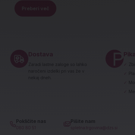
Preberi več
Noga strani - hitre povezave in social
Dostava
Pika
Zaradi lastne zaloge so lahko
✓
Zbi
naročeni izdelki pri vas že v
✓
Pl
nekaj dneh.
✓
Mo
✓
Me
Pokličite nas
Pišite nam
080 80 51
spletna.trgovina@dzs.si