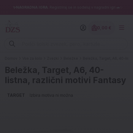
✨NAGRADNA IGRA
: Registriraj se in sodeluj v nagradni igri 🚗✨
0,00 €
Znesek izdelko
Vpišite iskalni niz (šolski zvezek, pero, kartuše ...)
Domov
Vse za šolo
Zvezki
Beležke
Beležka, Target, A6, 40-listna
Beležka, Target, A6, 40-
listna, različni motivi Fantasy
TARGET
Izbira motiva ni možna