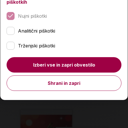
piškotkih
Nujni piškotki
Polna peresnica, Street, Magic
Analitični piškotki
14,99 €
Trženjski piškotki
Izdelka trenutno ni na zalogi.
Preverite zalogo v
poslovalnicah
.
Izberi vse in zapri obvestilo
Podobni izdelki
Shrani in zapri