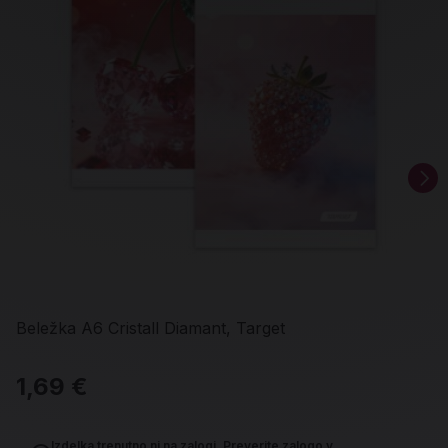
Beležka A6 Cristall Diamant, Target
1,69 €
Izdelka trenutno ni na zalogi.
Preverite zalogo v