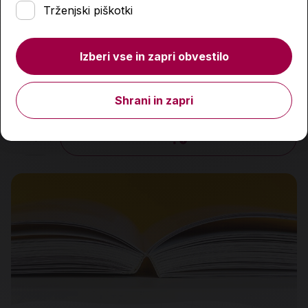
Trženjski piškotki
Izberi vse in zapri obvestilo
Deklica z naprstnikom, broširana izdaja
17,95 €
Shrani in zapri
Količina