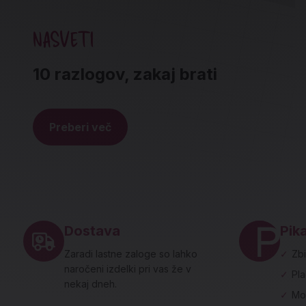
NASVETI
10 razlogov, zakaj brati
Preberi več
Noga strani - hitre povezave in social
Dostava
Pika
Zaradi lastne zaloge so lahko
✓
Zbi
naročeni izdelki pri vas že v
✓
Pl
nekaj dneh.
✓
Mo