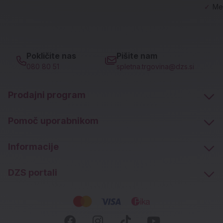
✓
Me
Pokličite nas
Pišite nam
080 80 51
spletna.trgovina@dzs.si
Prodajni program
Pomoč uporabnikom
Informacije
DZS portali
Socialna omrežja