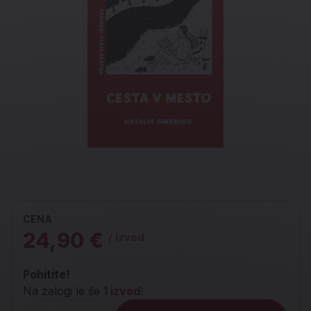
CENA
24,90 €
/ izvod
Pohitite!
Na zalogi le še
1 izvod
!