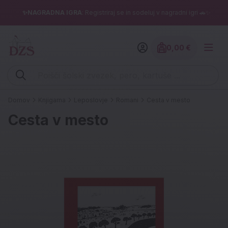
✨NAGRADNA IGRA
: Registriraj se in sodeluj v nagradni igri 🚗✨
0,00 €
Znesek izdelko
Vpišite iskalni niz (šolski zvezek, pero, kartuše ...)
Domov
Knjigarna
Leposlovje
Romani
Cesta v mesto
Cesta v mesto