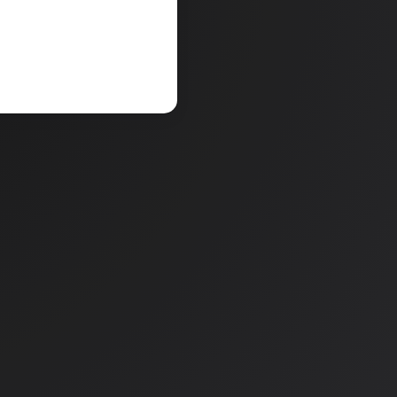
V košarico
a
Količina