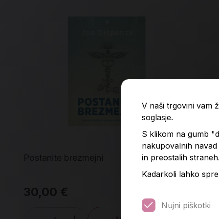
V naši trgovini vam
soglasje.
S klikom na gumb "do
nakupovalnih navad p
in preostalih straneh
Postanite brezmejni
Kak
Kadarkoli lahko spre
30,00 €
27
Nujni piškotki