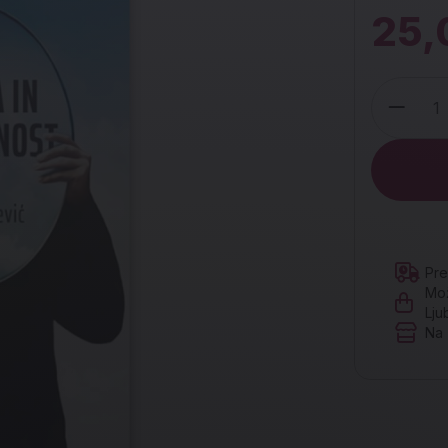
25,
Količina
Pre
Mož
Lju
Na 