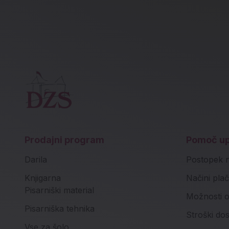
Prodajni program
Pomoč u
Darila
Postopek 
Knjigarna
Načini plač
Pisarniški material
Možnosti o
Pisarniška tehnika
Stroški do
Vse za šolo