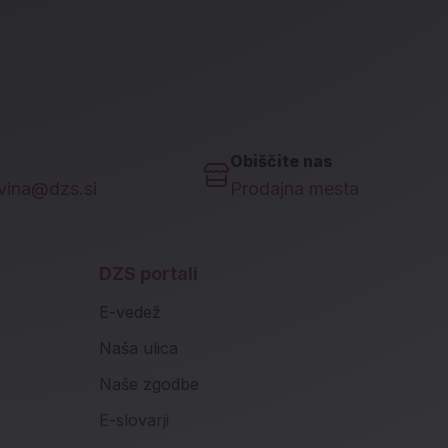
Obiščite nas
ovina@dzs.si
Prodajna mesta
DZS portali
E-vedež
Naša ulica
Naše zgodbe
E-slovarji