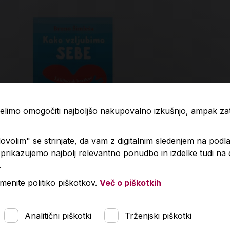
 želimo omogočiti najboljšo nakupovalno izkušnjo, ampak z
volim" se strinjate, da vam z digitalnim sledenjem na podla
rikazujemo najbolj relevantno ponudbo in izdelke tudi na
.
o vzljubimo sebe
Navidezna n
menite politiko piškotkov.
Več o piškotkih
,99 €
34,00 €
Analitični piškotki
Trženjski piškotki