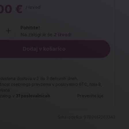
00 €
/ izvod
Pohitite!
Na zalogi le še
2 izvod
!
Dodaj v košarico
dvidena dostava v 2 do 3 delovnih dneh.
nost osebnega prevzema v poslovalnici BTC, hala 8,
bljana
zalogi v
31
poslovalnicah
Preverite kje
Šifra izdelka:
9789617263343