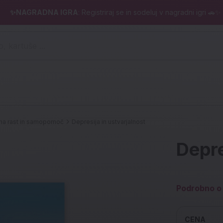
✨NAGRADNA IGRA
: Registriraj se in sodeluj v nagradni igri 🚗✨
 pero, kartuše ...)
a rast in samopomoč
Depresija in ustvarjalnost
Depre
Podrobno o 
CENA