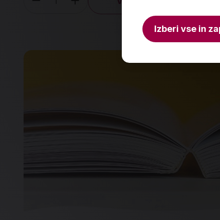
V košarico
Količina
Izberi vse in za