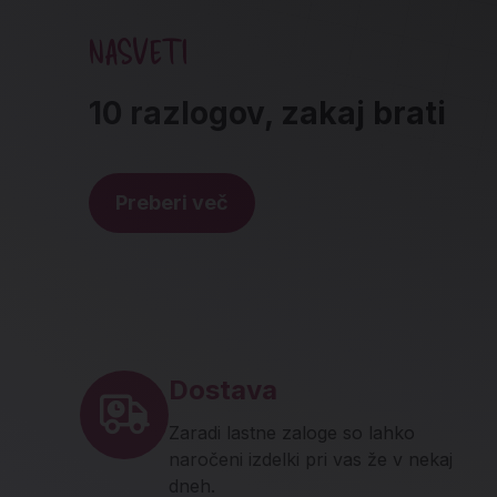
NASVETI
10 razlogov, zakaj brati
Preberi več
Noga strani - hitre povez
Dostava
Zaradi lastne zaloge so lahko
naročeni izdelki pri vas že v nekaj
dneh.