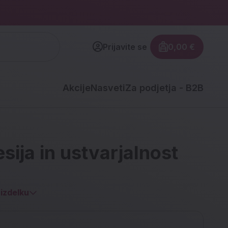
Prijavite se
0,00 €
Znesek izdel
Akcije
Nasveti
Za podjetja - B2B
sija in ustvarjalnost
izdelku