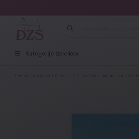
Vpišite iskalni niz (šolski zvezek,
Kategorije izdelkov
Domov
Knjigarna
Priročniki
Duhovnost in osebna rast
Osebn