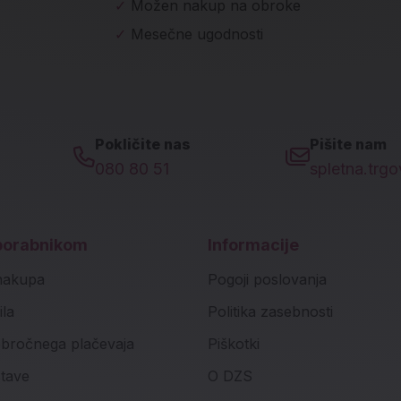
✓
Možen nakup na obroke
✓
Mesečne ugodnosti
Pokličite nas
Pišite nam
080 80 51
spletna.trg
porabnikom
Informacije
nakupa
Pogoji poslovanja
ila
Politika zasebnosti
bročnega plačevaja
Piškotki
stave
O DZS