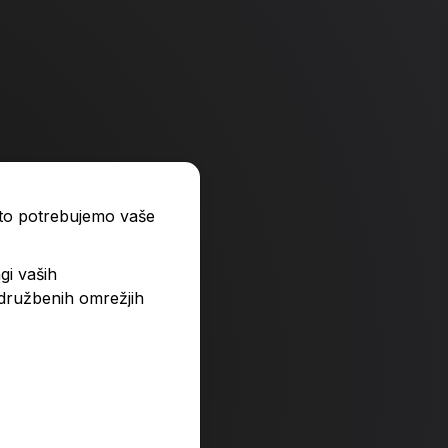
ato potrebujemo vaše
gi vaših
 družbenih omrežjih
ormalnost
Naučimo se sprejeti 
24,90 €