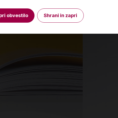
Izdelka trenutno ni na zalogi.
Količin
Preverite zalogo v poslovalnicah
.
pri obvestilo
Shrani in zapri