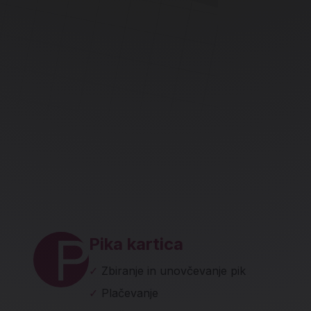
ave in socialna omrežja
Pika kartica
✓
Zbiranje in unovčevanje pik
✓
Plačevanje