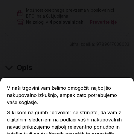
Možnost osebnega prevzema v poslovalnici
BTC, hala 8, Ljubljana
Na zalogi v
4
poslovalnicah
Preverite kje
Šifra izdelka:
9789617038033
Opis
V naši trgovini vam želimo omogočiti najboljšo
nakupovalno izkušnjo, ampak zato potrebujemo
Lastnosti izdelka
vaše soglasje.
S klikom na gumb "dovolim" se strinjate, da vam z
Podobni izdelki
digitalnim sledenjem na podlagi vaših nakupovalnih
navad prikazujemo najbolj relevantno ponudbo in