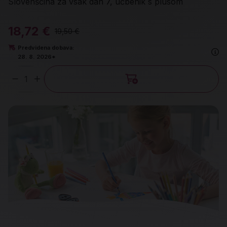
Slovenščina za vsak dan 7, učbenik s plusom
18,72 €
19,50 €
Predvidena dobava:
28. 8. 2026*
Količina