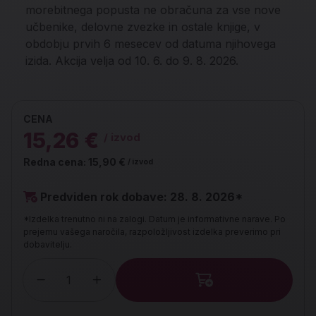
morebitnega popusta ne obračuna za vse nove
učbenike, delovne zvezke in ostale knjige, v
obdobju prvih 6 mesecev od datuma njihovega
izida. Akcija velja od 10. 6. do 9. 8. 2026.
CENA
15,26 €
/ izvod
Redna cena:
15,90 €
/ izvod
Predviden rok dobave: 28. 8. 2026*
*Izdelka trenutno ni na zalogi. Datum je informativne narave. Po
prejemu vašega naročila, razpoložljivost izdelka preverimo pri
dobavitelju.
Količina