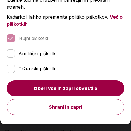
izdelke tudi na družbenih omrežjih in preostalih
straneh.
-4 %
-4 %
Kadarkoli lahko spremenite politiko piškotkov.
Več o
piškotkih
Nujni piškotki
Analitični piškotki
Trženjski piškotki
Izberi vse in zapri obvestilo
Shrani in zapri