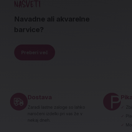
NASVETI
Navadne ali akvarelne
barvice?
Preberi več
Noga strani - hitre povezave in social
Dostava
Pika
Zaradi lastne zaloge so lahko
✓
Zbi
naročeni izdelki pri vas že v
✓
Pl
nekaj dneh.
✓
Mo