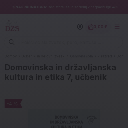
✨NAGRADNA IGRA
: Registriraj se in sodeluj v nagradni igri 🚗✨
0,00 €
Znesek izdelko
Vpišite iskalni niz (šolski zvezek, pero, kartuše ...)
Domov
Učbeniki in delovni zvezki
Osnovna šola
7. razred
Domovi
Domovinska in državljanska
kultura in etika 7, učbenik
-4 %