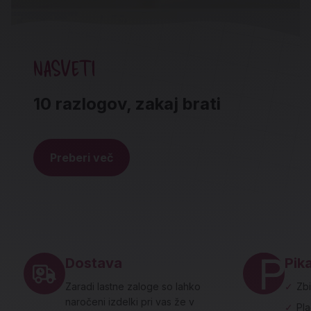
NASVETI
10 razlogov, zakaj brati
Preberi več
Noga strani - hitre povezave in social
Dostava
Pika
Zaradi lastne zaloge so lahko
✓
Zbi
naročeni izdelki pri vas že v
✓
Pl