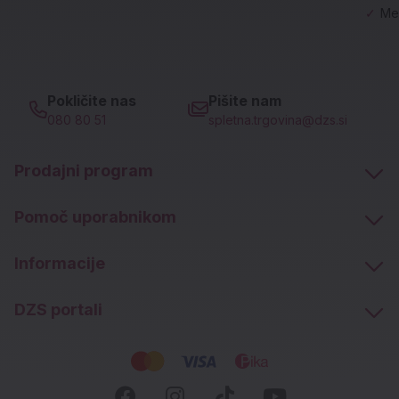
✓
Me
Pokličite nas
Pišite nam
080 80 51
spletna.trgovina@dzs.si
Prodajni program
Pomoč uporabnikom
Informacije
DZS portali
Socialna omrežja