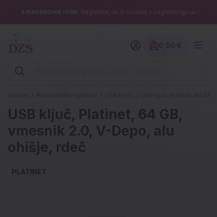
✨NAGRADNA IGRA
: Registriraj se in sodeluj v nagradni igri 🚗✨
0,00 €
Znesek izdelko
Vpišite iskalni niz (šolski zvezek, pero, kartuše ...)
Domov
Računalniška oprema
USB ključi
USB ključ, Platinet, 64 GB,
USB ključ, Platinet, 64 GB,
vmesnik 2.0, V-Depo, alu
ohišje, rdeč
PLATINET