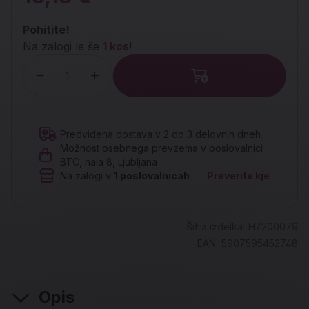
Pohitite!
Na zalogi le še
1 kos
!
Količina
Predvidena dostava v 2 do 3 delovnih dneh.
Možnost osebnega prevzema v poslovalnici
BTC, hala 8, Ljubljana
Na zalogi v
1
poslovalnicah
Preverite kje
Šifra izdelka:
H7200079
EAN:
5907595452748
Opis