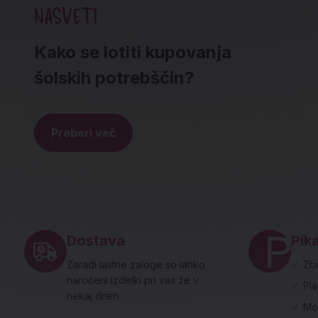
NASVETI
Kako se lotiti kupovanja
šolskih potrebščin?
Preberi več
Noga strani - hitre povezave in social
Dostava
Pika
Zaradi lastne zaloge so lahko
✓
Zbi
naročeni izdelki pri vas že v
✓
Pl
nekaj dneh.
✓
Mo