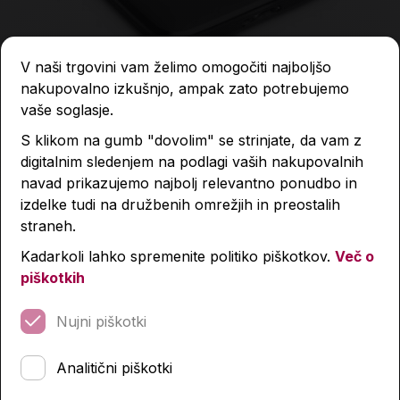
V naši trgovini vam želimo omogočiti najboljšo
nakupovalno izkušnjo, ampak zato potrebujemo
vaše soglasje.
S klikom na gumb "dovolim" se strinjate, da vam z
digitalnim sledenjem na podlagi vaših nakupovalnih
navad prikazujemo najbolj relevantno ponudbo in
SSD disk, WD, Elements, 1 TB, 3.0, SE
izdelke tudi na družbenih omrežjih in preostalih
straneh.
146,40 €
Kadarkoli lahko spremenite politiko piškotkov.
Več o
piškotkih
Izdelka trenutno ni na zalogi.
Preverite zalogo v
poslovalnicah
.
Nujni piškotki
Podobni izdelki
Analitični piškotki