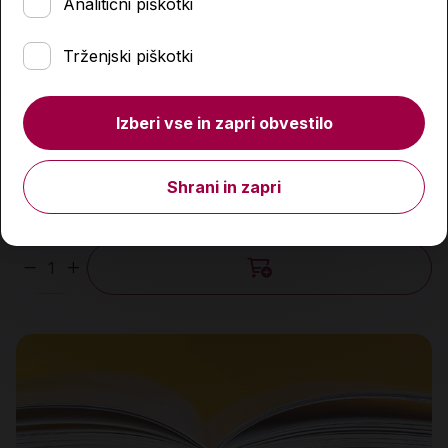
Analitični piškotki
Trženjski piškotki
Izberi vse in zapri obvestilo
Nemško-slovenski in slovensko-nemški žepni slovar
Shrani in zapri
16,95 €
Količina