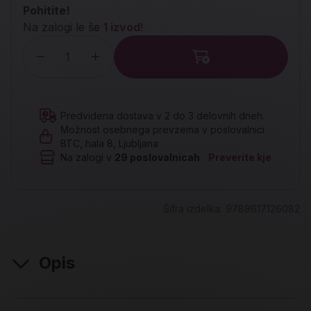
Pohitite!
Na zalogi le še
1 izvod
!
Količina
Predvidena dostava v 2 do 3 delovnih dneh.
Možnost osebnega prevzema v poslovalnici
BTC, hala 8, Ljubljana
Na zalogi v
29
poslovalnicah
Preverite kje
Šifra izdelka:
9789617126082
Opis