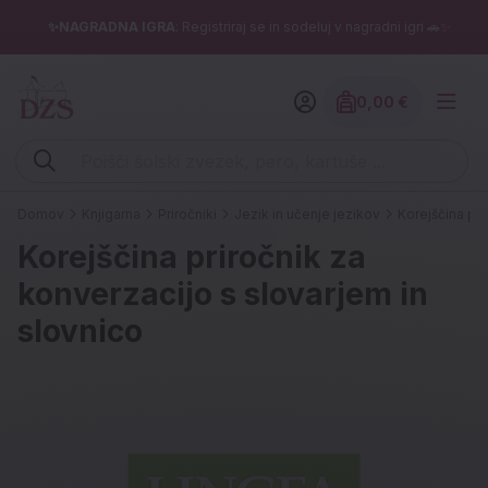
✨NAGRADNA IGRA
: Registriraj se in sodeluj v nagradni igri 🚗✨
0,00 €
Znesek izdelko
Vpišite iskalni niz (šolski zvezek, pero, kartuše ...)
Domov
Knjigarna
Priročniki
Jezik in učenje jezikov
Korejščina pri
Korejščina priročnik za
konverzacijo s slovarjem in
slovnico