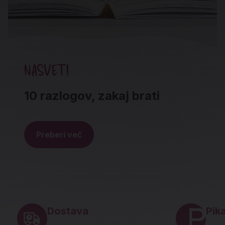
NASVETI
10 razlogov, zakaj brati
Preberi več
Noga strani - hitre povezave in social
Dostava
Pika