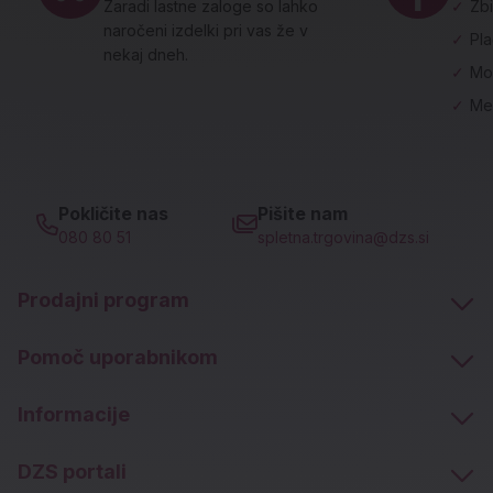
Zaradi lastne zaloge so lahko
✓
Zbi
naročeni izdelki pri vas že v
✓
Pl
nekaj dneh.
✓
Mo
✓
Me
Pokličite nas
Pišite nam
080 80 51
spletna.trgovina@dzs.si
Prodajni program
Pomoč uporabnikom
Informacije
DZS portali