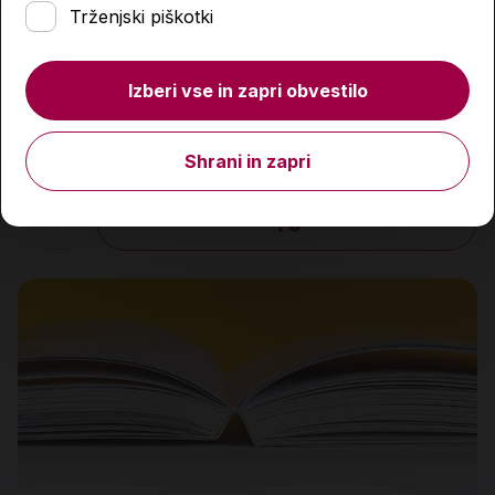
Trženjski piškotki
Izberi vse in zapri obvestilo
Prvi album
12,99 €
Shrani in zapri
Količina