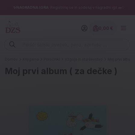
✨NAGRADNA IGRA
: Registriraj se in sodeluj v nagradni igri 🚗✨
0,00 €
Znesek izdelko
Vpišite iskalni niz (šolski zvezek, pero, kartuše ...)
Domov
Knjigarna
Priročniki
Vzgoja in starševstvo
Moj prvi album 
Moj prvi album ( za dečke )