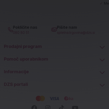
✓
Me
Pokličite nas
Pišite nam
080 80 51
spletna.trgovina@dzs.si
Prodajni program
Pomoč uporabnikom
Informacije
DZS portali
Socialna omrežja