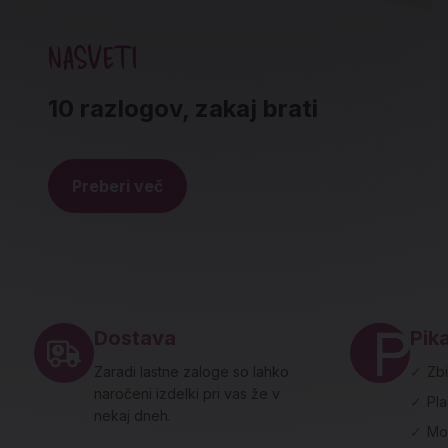
NASVETI
10 razlogov, zakaj brati
Preberi več
Noga strani - hitre povezave in social
Dostava
Pika
Zaradi lastne zaloge so lahko
✓
Zbi
naročeni izdelki pri vas že v
✓
Pl
nekaj dneh.
✓
Mo