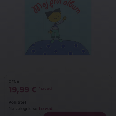
CENA
19,99 €
/ izvod
Pohitite!
Na zalogi le še
1 izvod
!