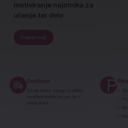
motiviranje najstnika za
učenje ter delo
Preberi več
Noga strani - hitre povezave in social
Dostava
Pika
Zaradi lastne zaloge so lahko
✓
Zbi
naročeni izdelki pri vas že v
✓
Pl
nekaj dneh.
✓
Mo
✓
Me