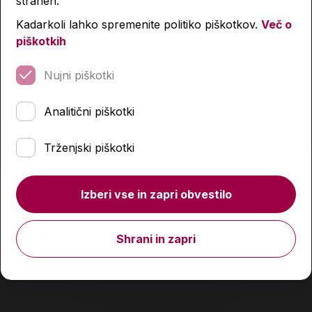
straneh.
Kadarkoli lahko spremenite politiko piškotkov.
Več o
piškotkih
Nujni piškotki
Prazna peresnica, Dakine, Black
Analitični piškotki
22,90 €
Trženjski piškotki
Količina
Izberi vse in zapri obvestilo
Podobni izdelki
Shrani in zapri