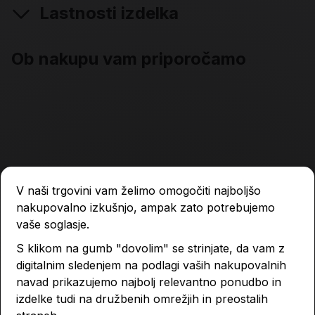
Lastnosti izdelka
Ob nakupu vam priporočamo
V naši trgovini vam želimo omogočiti najboljšo
nakupovalno izkušnjo, ampak zato potrebujemo
vaše soglasje.
S klikom na gumb "dovolim" se strinjate, da vam z
digitalnim sledenjem na podlagi vaših nakupovalnih
navad prikazujemo najbolj relevantno ponudbo in
izdelke tudi na družbenih omrežjih in preostalih