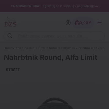
✨NAGRADNA IGRA
: Registriraj se in sodeluj v nagradni igri 🚗✨
0,00 €
Znesek izdelko
Vpišite iskalni niz (šolski zvezek, pero, kartuše ...)
Domov
Vse za šolo
Šolske torbe in nahrbtniki
Nahrbtniki za višje ra
Nahrbtnik Round, Alfa Limit
STREET