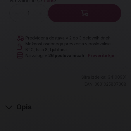
Na zalogi le še
1 kos
!
Količina
Predvidena dostava v 2 do 3 delovnih dneh.
Možnost osebnega prevzema v poslovalnici
BTC, hala 8, Ljubljana
Na zalogi v
26
poslovalnicah
Preverite kje
Šifra izdelka:
G4100931
EAN:
3831025807308
Opis