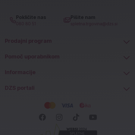
Pokličite nas
Pišite nam
080 80 51
spletna.trgovina@dzs.si
Prodajni program
Pomoč uporabnikom
Informacije
DZS portali
Socialna omrežja
Facebook (novo okno)
Instagram (novo okn
Tiktok (novo ok
Youtube (n