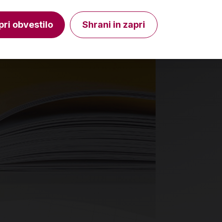
V košarico
Količina
Količin
pri obvestilo
Shrani in zapri