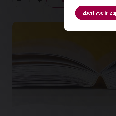
V košarico
Količina
Izberi vse in za