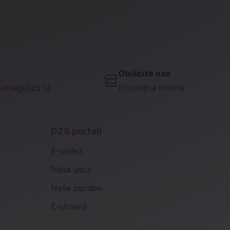
Obiščite nas
ovina@dzs.si
Prodajna mesta
DZS portali
E-vedež
Naša ulica
Naše zgodbe
E-slovarji