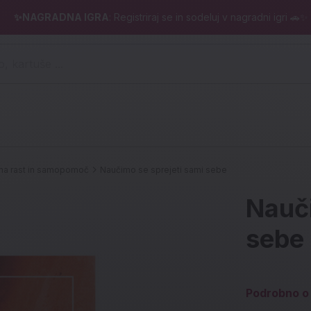
✨NAGRADNA IGRA
: Registriraj se in sodeluj v nagradni igri 🚗✨
 pero, kartuše ...)
a rast in samopomoč
Naučimo se sprejeti sami sebe
Nauči
sebe
Podrobno o 