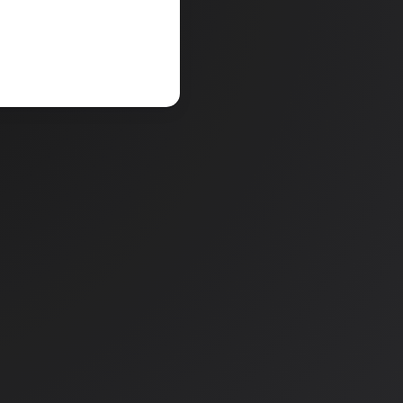
V košarico
a
Količina