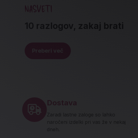
NASVETI
10 razlogov, zakaj brati
Preberi več
Noga strani - hitre povez
Dostava
Zaradi lastne zaloge so lahko
naročeni izdelki pri vas že v nekaj
dneh.