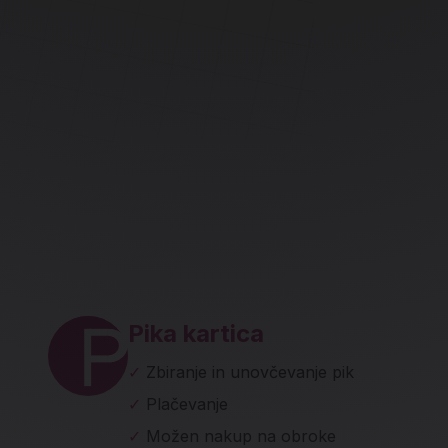
ave in socialna omrežja
Pika kartica
✓
Zbiranje in unovčevanje pik
✓
Plačevanje
✓
Možen nakup na obroke