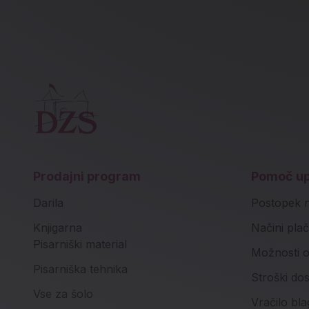
Prodajni program
Pomoč u
Darila
Postopek 
Knjigarna
Načini plač
Pisarniški material
Možnosti o
Pisarniška tehnika
Stroški do
Vse za šolo
Vračilo bla