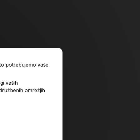
ato potrebujemo vaše
gi vaših
 družbenih omrežjih
i dela na sebi
S čiščenjem do sreče
25,99 €