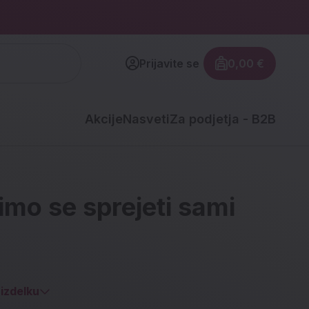
Prijavite se
0,00 €
Znesek izdel
Akcije
Nasveti
Za podjetja - B2B
mo se sprejeti sami
izdelku