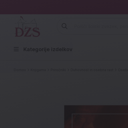
Vpišite iskalni niz (šolski zvezek,
Kategorije izdelkov
Domov
Knjigarna
Priročniki
Duhovnost in osebna rast
Osebn