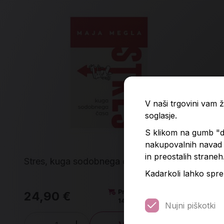
V naši trgovini vam
soglasje.
S klikom na gumb "do
nakupovalnih navad p
in preostalih straneh
Stres, kuga sodobnega časa
Kadarkoli lahko spre
Predvidena dobava:
24,90 €
25
14. 8. 2026*
Nujni piškotki