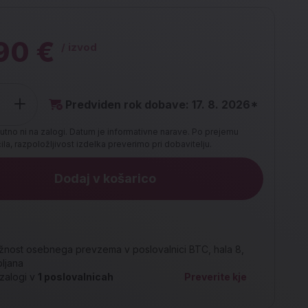
90 €
/ izvod
Predviden rok dobave: 17. 8. 2026*
utno ni na zalogi. Datum je informativne narave. Po prejemu
la, razpoložljivost izdelka preverimo pri dobavitelju.
Dodaj v košarico
nost osebnega prevzema v poslovalnici BTC, hala 8,
bljana
zalogi v
1
poslovalnicah
Preverite kje