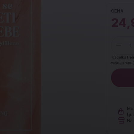
CENA
24,
*Izdelka tren
vašega naroči
Količina
Mož
Lju
Na 