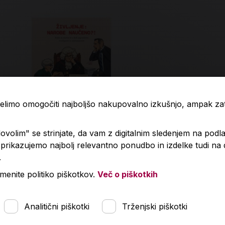
 želimo omogočiti najboljšo nakupovalno izkušnjo, ampak z
volim" se strinjate, da vam z digitalnim sledenjem na podla
rikazujemo najbolj relevantno ponudbo in izdelke tudi na
.
Življenje narobe naučeno?!
Kako se lotit
menite politiko piškotkov.
Več o piškotkih
,00 €
29,00 €
Analitični piškotki
Trženjski piškotki