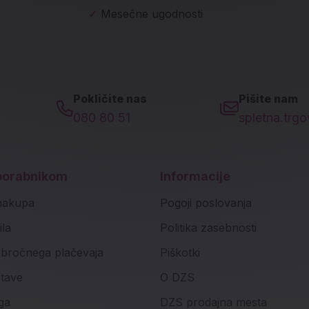
✓
Mesečne ugodnosti
Pokličite nas
Pišite nam
080 80 51
spletna.trg
porabnikom
Informacije
nakupa
Pogoji poslovanja
ila
Politika zasebnosti
bročnega plačevaja
Piškotki
stave
O DZS
ga
DZS prodajna mesta