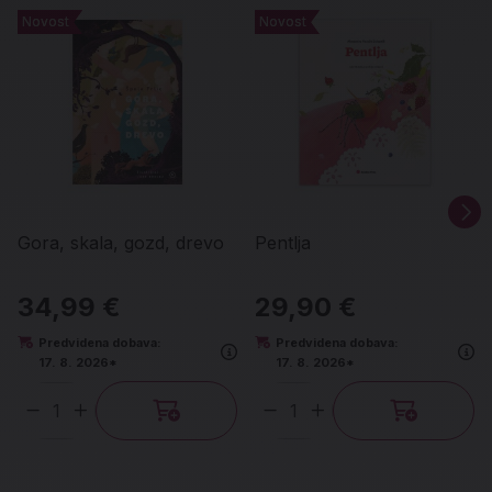
Novost
Novost
Novost
Novost
Gora, skala, gozd, drevo
Pentlja
34,99 €
29,90 €
Predvidena dobava:
Predvidena dobava:
17. 8. 2026*
17. 8. 2026*
Količina
Količina