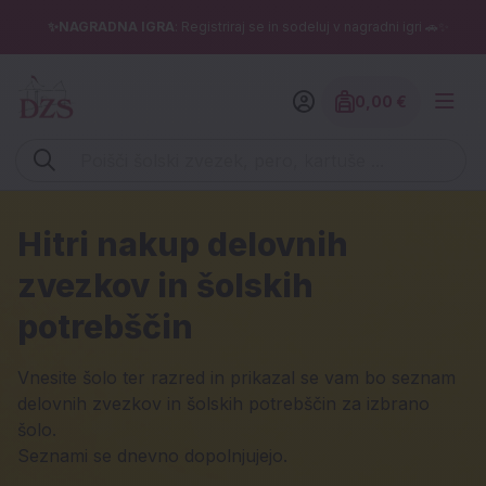
✨NAGRADNA IGRA
: Registriraj se in sodeluj v nagradni igri 🚗✨
0,00 €
Znesek izdelko
Vpišite iskalni niz (šolski zvezek, pero, kartuše ...)
DZS spletna trgovina
Hitri nakup delovnih
zvezkov in šolskih
potrebščin
Vnesite šolo ter razred in prikazal se vam bo seznam
delovnih zvezkov in šolskih potrebščin za izbrano
šolo.
Seznami se dnevno dopolnjujejo.