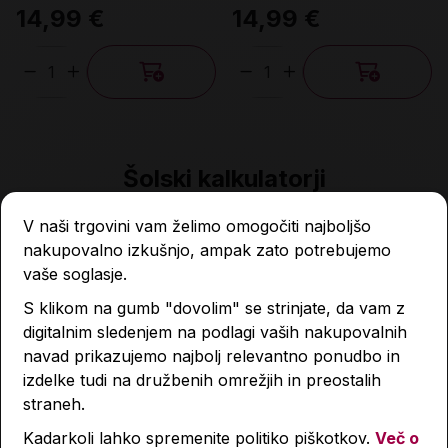
14,99 €
14,99 €
Količina
Količina
Šolski kalkulatorji
V naši trgovini vam želimo omogočiti najboljšo
nakupovalno izkušnjo, ampak zato potrebujemo
-30 %
-30 %
-30 %
-30 %
vaše soglasje.
S klikom na gumb "dovolim" se strinjate, da vam z
digitalnim sledenjem na podlagi vaših nakupovalnih
navad prikazujemo najbolj relevantno ponudbo in
izdelke tudi na družbenih omrežjih in preostalih
straneh.
Kadarkoli lahko spremenite politiko piškotkov.
Več o