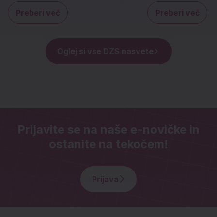
Preberi več
Preberi več
o Digitalni detoks: ideje za popoldneve 
o Ko
Oglej si vse DZS nasvete
Prijavite se na naše e-novičke in
ostanite na tekočem!
Prijava