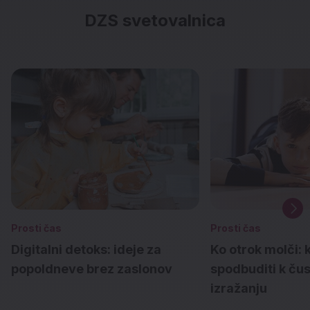
DZS svetovalnica
Prosti čas
Prosti čas
Digitalni detoks: ideje za
Ko otrok molči: 
popoldneve brez zaslonov
spodbuditi k č
izražanju