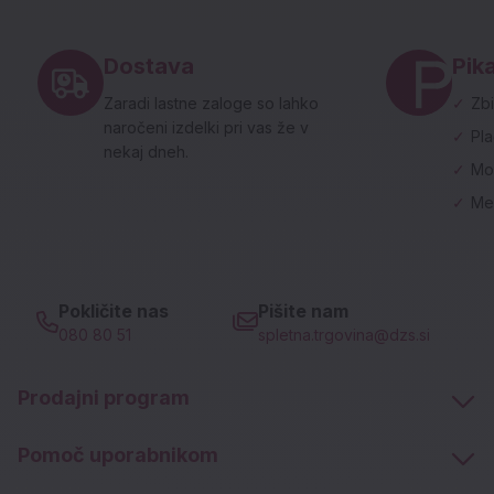
Noga strani - hitre povezave in social
Dostava
Pika
Zaradi lastne zaloge so lahko
✓
Zbi
naročeni izdelki pri vas že v
✓
Pl
nekaj dneh.
✓
Mo
✓
Me
Pokličite nas
Pišite nam
080 80 51
spletna.trgovina@dzs.si
Prodajni program
Pomoč uporabnikom