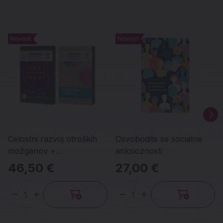
Novost
Novost
Novost
Novost
Celostni razvoj otroških
Osvobodite se socialne
možganov +
anksioznosti
Možganologija
46,50 €
27,00 €
starševstva, set
Količina
Količina