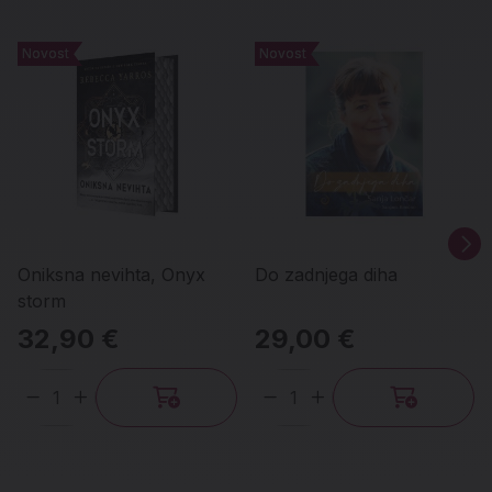
Novost
Novost
Novost
Novost
Oniksna nevihta, Onyx
Do zadnjega diha
storm
32,90 €
29,00 €
Količina
Količina