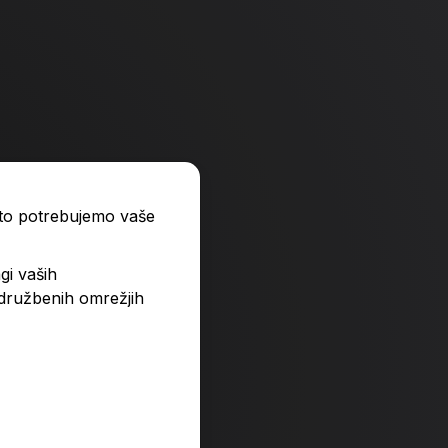
ato potrebujemo vaše
gi vaših
 družbenih omrežjih
Samotnost praštevil-
17,99 €