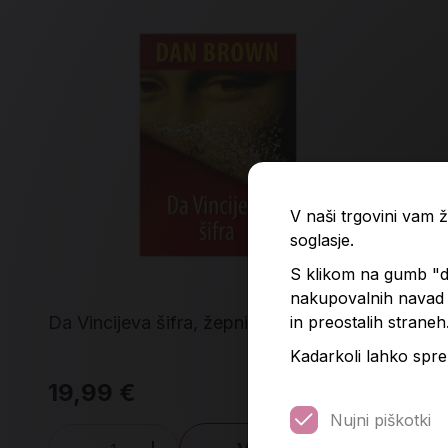
V naši trgovini vam
soglasje.
S klikom na gumb "do
nakupovalnih navad p
in preostalih straneh
Da Vincijeva šifra, žepnica
Ori
Kadarkoli lahko spre
19,99 €
24
Nujni piškotki