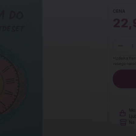
CENA
22,
*Izdelka tren
vašega naroči
Količina
Mož
Lju
Na 