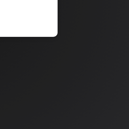
V košarico
a
Količina