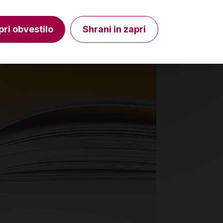
V košarico
Količina
Količin
pri obvestilo
Shrani in zapri