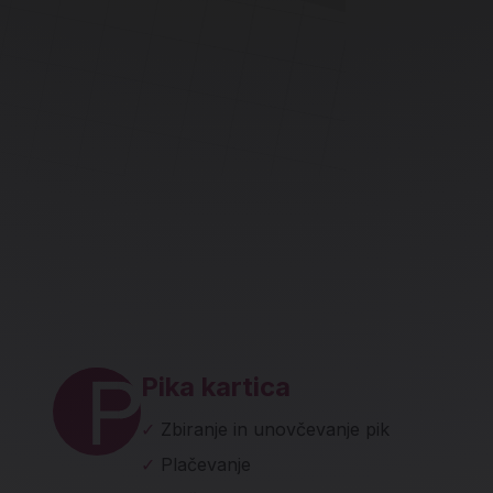
ave in socialna omrežja
Pika kartica
✓
Zbiranje in unovčevanje pik
✓
Plačevanje