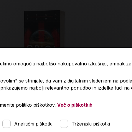
 želimo omogočiti najboljšo nakupovalno izkušnjo, ampak z
volim" se strinjate, da vam z digitalnim sledenjem na podla
rikazujemo najbolj relevantno ponudbo in izdelke tudi na
.
ol
Vešče
menite politiko piškotkov.
Več o piškotkih
,90 €
23,00 €
Analitični piškotki
Trženjski piškotki