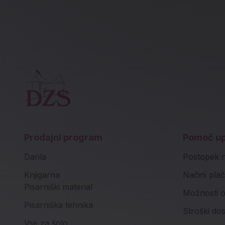
Prodajni program
Pomoč u
Darila
Postopek 
Knjigarna
Načini plač
Pisarniški material
Možnosti o
Pisarniška tehnika
Stroški do
Vse za šolo