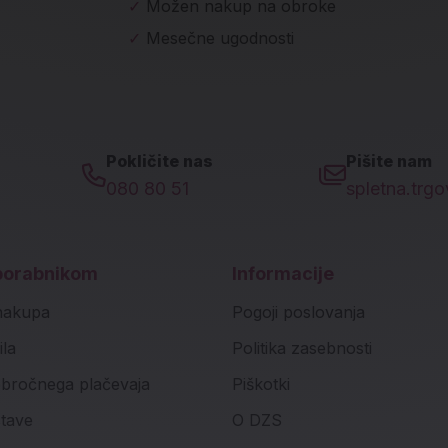
✓
Možen nakup na obroke
✓
Mesečne ugodnosti
Pokličite nas
Pišite nam
080 80 51
spletna.trg
porabnikom
Informacije
nakupa
Pogoji poslovanja
ila
Politika zasebnosti
bročnega plačevaja
Piškotki
stave
O DZS