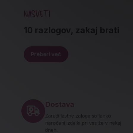
NASVETI
10 razlogov, zakaj brati
Preberi več
Noga strani - hitre povez
Dostava
Zaradi lastne zaloge so lahko
naročeni izdelki pri vas že v nekaj
dneh.