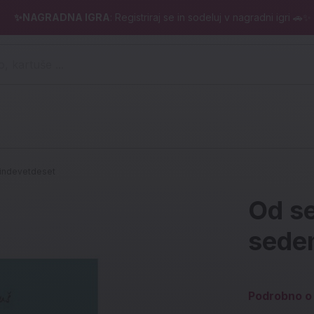
✨NAGRADNA IGRA
: Registriraj se in sodeluj v nagradni igri 🚗✨
 pero, kartuše ...)
indevetdeset
Od s
sede
Podrobno o 