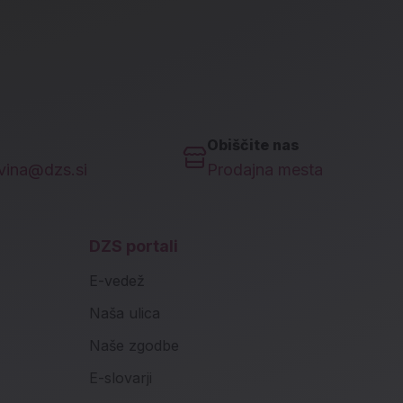
Obiščite nas
ovina@dzs.si
Prodajna mesta
DZS portali
E-vedež
Naša ulica
Naše zgodbe
E-slovarji