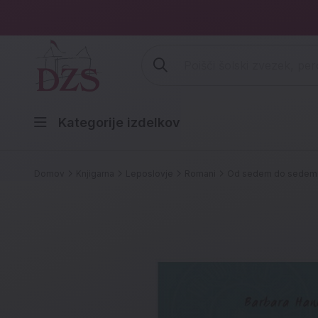
Vpišite iskalni niz (šolski zvezek,
Kategorije izdelkov
Domov
Knjigarna
Leposlovje
Romani
Od sedem do sedem