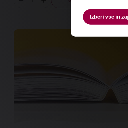
V košarico
Količina
Izberi vse in za