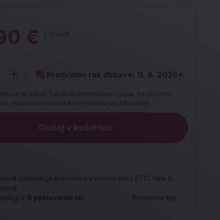
90 €
/ izvod
Predviden rok dobave: 11. 8. 2026*
utno ni na zalogi. Datum je informativne narave. Po prejemu
la, razpoložljivost izdelka preverimo pri dobavitelju.
Dodaj v košarico
nost osebnega prevzema v poslovalnici BTC, hala 8,
bljana
zalogi v
0
poslovalnicah
Preverite kje