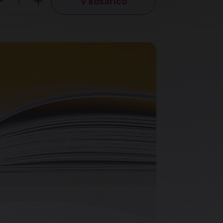
V košarico
Količina
Količin