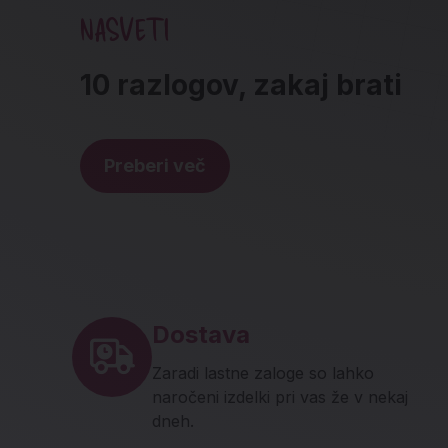
NASVETI
10 razlogov, zakaj brati
Preberi več
Noga strani - hitre povez
Dostava
Zaradi lastne zaloge so lahko
naročeni izdelki pri vas že v nekaj
dneh.