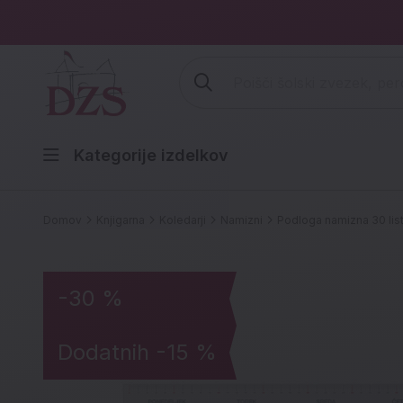
Vpišite iskalni niz (šolski zvezek,
Kategorije izdelkov
Domov
Knjigarna
Koledarji
Namizni
Podloga namizna 30 lis
-30 %
Dodatnih -15 %