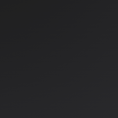
V košarico
a
Količina