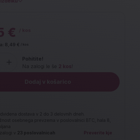
izdelku
5 €
/ kos
a:
8,49 €
/ kos
Pohitite!
Na zalogi le še
2 kos
!
Dodaj v košarico
dvidena dostava v 2 do 3 delovnih dneh.
nost osebnega prevzema v poslovalnici BTC, hala 8,
bljana
zalogi v
23
poslovalnicah
Preverite kje