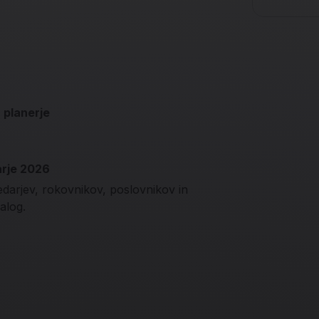
 planerje
arje 2026
edarjev, rokovnikov, poslovnikov in
alog.