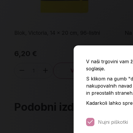
Blok, Victoria, 14 x 20 cm, 96-listni
Na 
6,20 €
14
V naši trgovini vam
soglasje.
V košarico
Količina
S klikom na gumb "do
nakupovalnih navad p
in preostalih straneh
Kadarkoli lahko spre
Podobni izdelki
Nujni piškotki