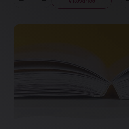
V košarico
Količina