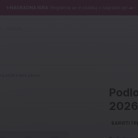
✨NAGRADNA IGRA
: Registriraj se in sodeluj v nagradni igri 🚗✨
 pero, kartuše ...)
tna 2026 z belo pasico
Podlo
2026 
BARVITI TR