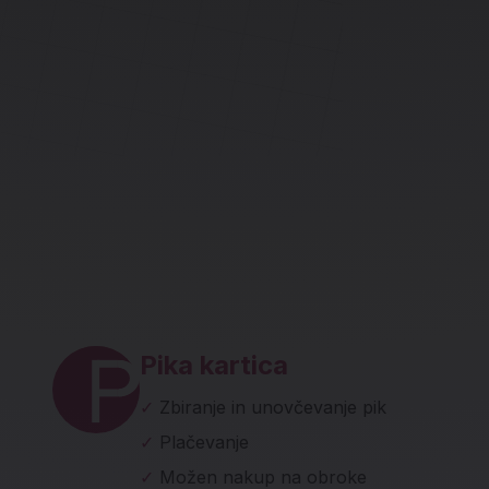
ave in socialna omrežja
Pika kartica
✓
Zbiranje in unovčevanje pik
✓
Plačevanje
✓
Možen nakup na obroke