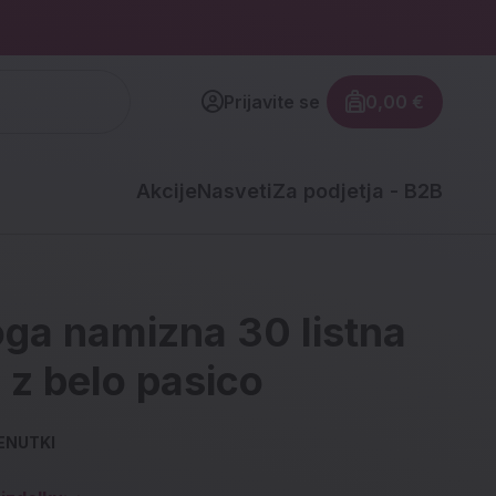
Prijavite se
0,00 €
Znesek izdel
Akcije
Nasveti
Za podjetja - B2B
ga namizna 30 listna
z belo pasico
ENUTKI