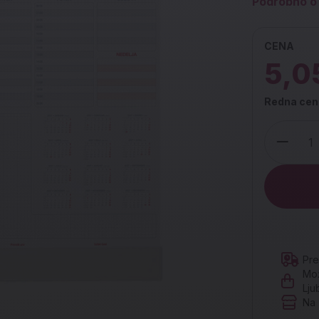
Podrobno o 
CENA
5,0
Redna cen
Količina
Pre
Mož
Lju
Na 