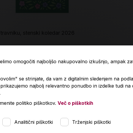
travniku, stenski koledar 2026
Vložek za na
2026
Predvidena dobava:
,00 €
1,18 €
1,99
18. 8. 2026*
 želimo omogočiti najboljšo nakupovalno izkušnjo, ampak z
V košarico
Količina
Količin
volim" se strinjate, da vam z digitalnim sledenjem na podla
rikazujemo najbolj relevantno ponudbo in izdelke tudi na
.
menite politiko piškotkov.
Več o piškotkih
Analitični piškotki
Trženjski piškotki