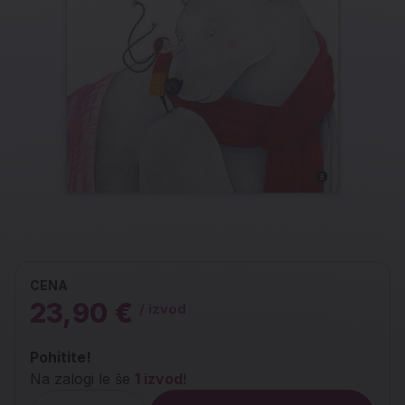
CENA
23,90 €
/ izvod
Pohitite!
Na zalogi le še
1 izvod
!