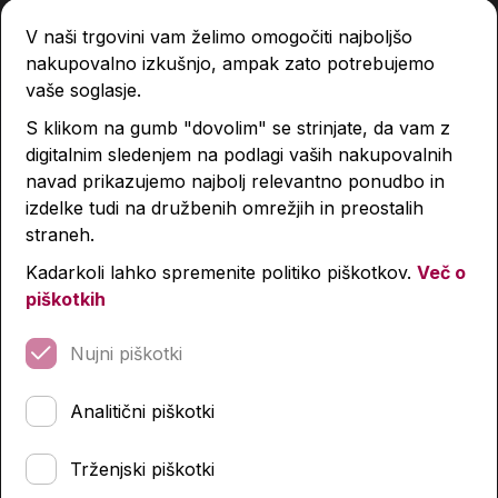
V naši trgovini vam želimo omogočiti najboljšo
nakupovalno izkušnjo, ampak zato potrebujemo
vaše soglasje.
Tina in medvedja moč
S klikom na gumb "dovolim" se strinjate, da vam z
digitalnim sledenjem na podlagi vaših nakupovalnih
18,95 €
navad prikazujemo najbolj relevantno ponudbo in
izdelke tudi na družbenih omrežjih in preostalih
Izdelka trenutno ni na zalogi.
Preverite zalogo v
straneh.
poslovalnicah
.
Kadarkoli lahko spremenite politiko piškotkov.
Več o
piškotkih
Podobni izdelki
Nujni piškotki
Analitični piškotki
Trženjski piškotki