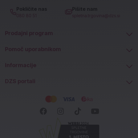
Pokličite nas
Pišite nam
080 80 51
spletna.trgovina@dzs.si
Prodajni program
Pomoč uporabnikom
Informacije
DZS portali
Socialna omrežja
Facebook (novo okno)
Instagram (novo okn
Tiktok (novo ok
Youtube (n