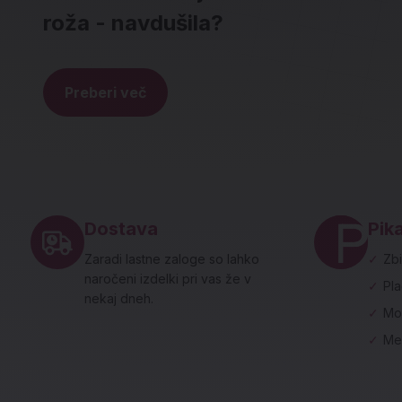
roža - navdušila?
Preberi več
Noga strani - hitre povezave in social
Dostava
Pika
Zaradi lastne zaloge so lahko
✓
Zbi
naročeni izdelki pri vas že v
✓
Pl
nekaj dneh.
✓
Mo
✓
Me