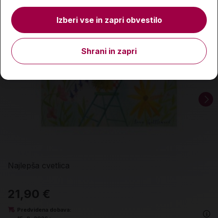
Izberi vse in zapri obvestilo
Shrani in zapri
Najlepša cvetlica
21,90 €
Predvidena dobava: