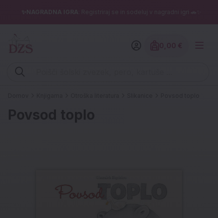
✨NAGRADNA IGRA
: Registriraj se in sodeluj v nagradni igri 🚗✨
0,00 €
Znesek izdelko
Vpišite iskalni niz (šolski zvezek, pero, kartuše ...)
Domov
Knjigarna
Otroška literatura
Slikanice
Povsod toplo
Povsod toplo