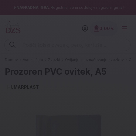
✨NAGRADNA IGRA
: Registriraj se in sodeluj v nagradni igri 🚗✨
0,00 €
Znesek izdelko
Vpišite iskalni niz (šolski zvezek, pero, kartuše ...)
Domov
Vse za šolo
Zvezki
Ovijanje in označevanje zvezkov
Ovi
Prozoren PVC ovitek, A5
HUMARPLAST