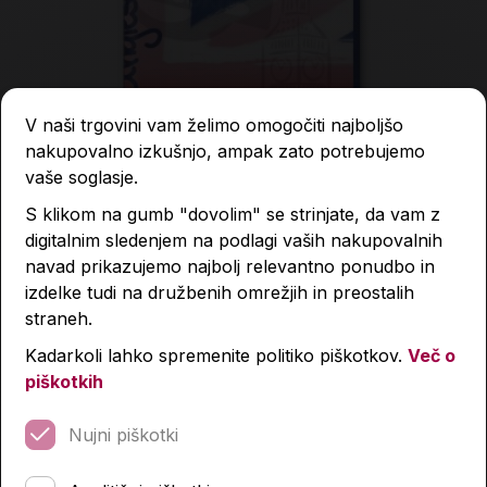
V naši trgovini vam želimo omogočiti najboljšo
nakupovalno izkušnjo, ampak zato potrebujemo
vaše soglasje.
S klikom na gumb "dovolim" se strinjate, da vam z
digitalnim sledenjem na podlagi vaših nakupovalnih
navad prikazujemo najbolj relevantno ponudbo in
izdelke tudi na družbenih omrežjih in preostalih
straneh.
Kadarkoli lahko spremenite politiko piškotkov.
Več o
Zvezek, TakoLahko Angleščina 2, A4, 40-listni, črte 9
piškotkih
mm
2,80 €
Nujni piškotki