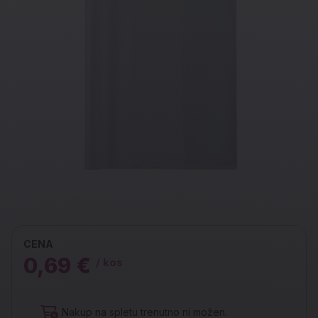
CENA
0,69 €
/ kos
Nakup na spletu trenutno ni možen.