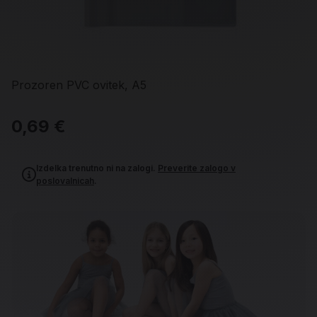
Prozoren PVC ovitek, A5
0,69 €
Izdelka trenutno ni na zalogi.
Preverite zalogo v
poslovalnicah
.