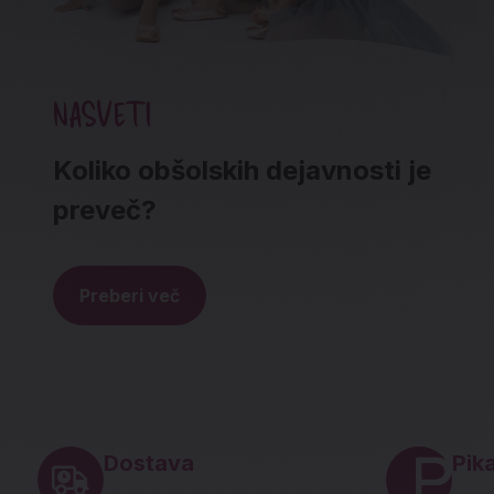
NASVETI
Koliko obšolskih dejavnosti je
preveč?
Preberi več
Noga strani - hitre povezave in social
Dostava
Pika