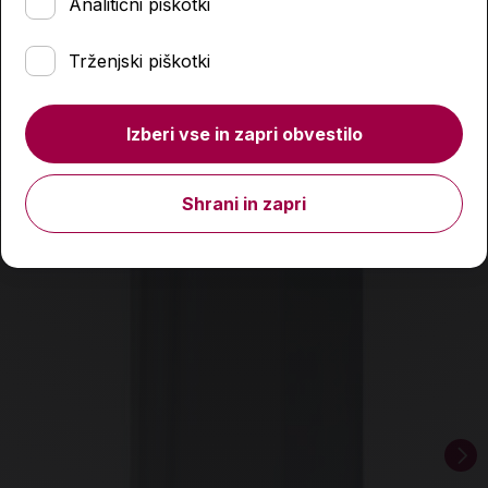
Analitični piškotki
Količina
Podobni izdelki
Trženjski piškotki
Izberi vse in zapri obvestilo
Shrani in zapri