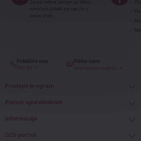
Zaradi lastne zaloge so lahko
✓
Zbi
naročeni izdelki pri vas že v
✓
Pl
nekaj dneh.
✓
Mo
✓
Me
Pokličite nas
Pišite nam
080 80 51
spletna.trgovina@dzs.si
Prodajni program
Pomoč uporabnikom
Informacije
DZS portali