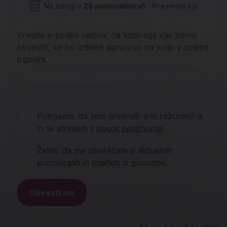
Na zalogi v
26
poslovalnicah
Preverite kje
Vnesite e-poštni naslov, na katerega vas bomo
obvestili, ko bo izdelek ponovno na voljo v spletni
trgovini.
Potrjujem, da sem prebral/-a in razumel/-a
in se strinjam s
pogoji poslovanja
Želim, da me obveščate o aktualnih
promocijah in izdelkih iz ponudbe.
Obvesti me