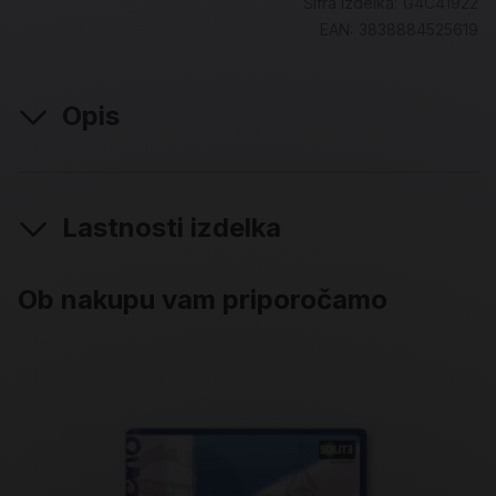
Šifra izdelka:
G4C41922
EAN:
3838884525619
Opis
Lastnosti izdelka
Ob nakupu vam priporočamo