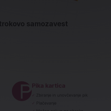
otrokovo samozavest
ave in socialna omrežja
Pika kartica
✓
Zbiranje in unovčevanje pik
✓
Plačevanje
✓
Možen nakup na obroke