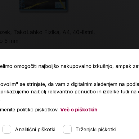
zek, TakoLahko Fizika, A4, 40-listni,
Naša ulica,
ro 5 mm
pisanje P6
80 €
1,85 €
 želimo omogočiti najboljšo nakupovalno izkušnjo, ampak z
V košarico
Količina
Količin
volim" se strinjate, da vam z digitalnim sledenjem na podla
rikazujemo najbolj relevantno ponudbo in izdelke tudi na
.
menite politiko piškotkov.
Več o piškotkih
Analitični piškotki
Trženjski piškotki