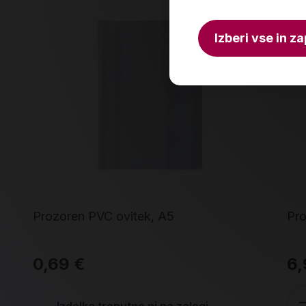
Izberi vse in za
Prozoren PVC ovitek, A5
Pro
0,69 €
6,
Izdelka trenutno ni na zalogi.