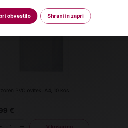
pri obvestilo
Shrani in zapri
zoren PVC ovitek, A4, 10 kos
Prozoren sa
99 €
1,49 €
V košarico
Izdelka t