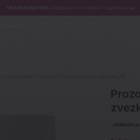
✨NAGRADNA IGRA
: Registriraj se in sodeluj v nagradni igri 🚗✨
 pero, kartuše ...)
Ovitki za zvezke
Prozoren PVC ovitek za zvezke Tako Lahko, B5
Prozo
zvezk
HUMARPLA