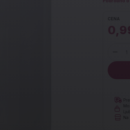
Podrobno o 
CENA
0,9
Količina
Pre
Mož
Lju
Na 