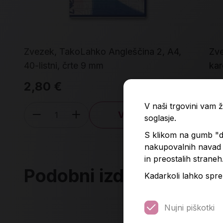
Zvezek, TakoLahko Angleščina 2, A4,
Zve
40-listni, črte 9 mm
ka
2,80 €
2,
V naši trgovini vam
V košarico
soglasje.
Količina
S klikom na gumb "do
nakupovalnih navad p
in preostalih straneh
Podobni izdelki
Kadarkoli lahko spre
Nujni piškotki