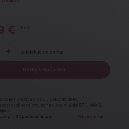
izdelku
9 €
/ kos
Izdelek je na zalogi.
Dodaj v košarico
dvidena dostava v 2 do 3 delovnih dneh.
nost osebnega prevzema v poslovalnici BTC, hala 8,
bljana
zalogi v
32
poslovalnicah
Preverite kje