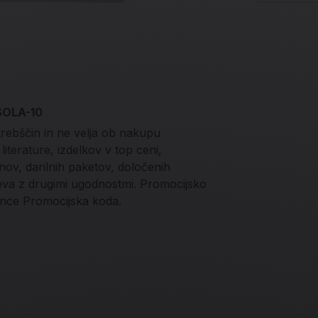
 SOLA-10
trebščin in ne velja ob nakupu
iterature, izdelkov v top ceni,
onov, darilnih paketov, določenih
teva z drugimi ugodnostmi. Promocijsko
nce Promocijska koda.