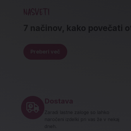
NASVETI
7 načinov, kako povečati 
Preberi več
Noga strani - hitre povez
Dostava
Zaradi lastne zaloge so lahko
naročeni izdelki pri vas že v nekaj
dneh.