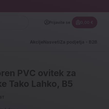
Prijavite se
0,00 €
Znesek izdel
Akcije
Nasveti
Za podjetja - B2B
ren PVC ovitek za
e Tako Lahko, B5
ST