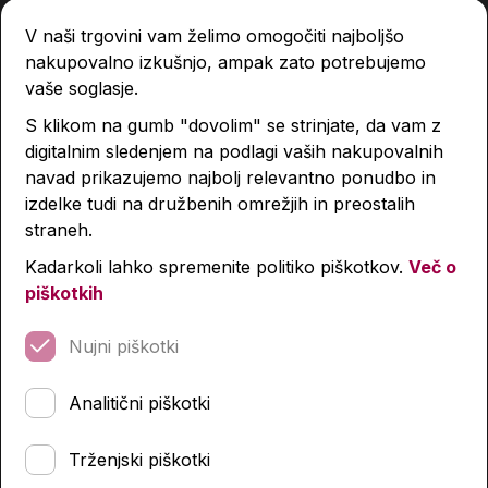
V naši trgovini vam želimo omogočiti najboljšo
nakupovalno izkušnjo, ampak zato potrebujemo
vaše soglasje.
Tina in medvedja moč
S klikom na gumb "dovolim" se strinjate, da vam z
digitalnim sledenjem na podlagi vaših nakupovalnih
18,95 €
navad prikazujemo najbolj relevantno ponudbo in
izdelke tudi na družbenih omrežjih in preostalih
Izdelka trenutno ni na zalogi.
Preverite zalogo v
straneh.
poslovalnicah
.
Kadarkoli lahko spremenite politiko piškotkov.
Več o
piškotkih
Podobni izdelki
Nujni piškotki
Analitični piškotki
Trženjski piškotki