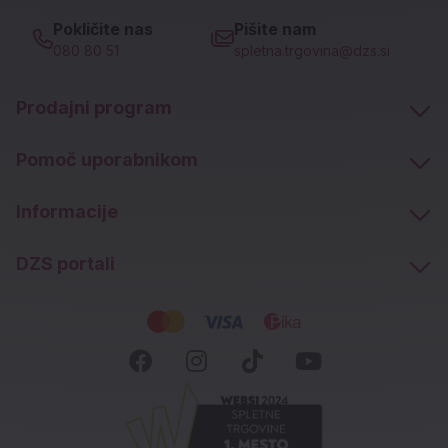
Pokličite nas
Pišite nam
080 80 51
spletna.trgovina@dzs.si
Prodajni program
Pomoč uporabnikom
Informacije
DZS portali
Socialna omrežja
Facebook (novo okno)
Instagram (novo okn
Tiktok (novo ok
Youtube (n