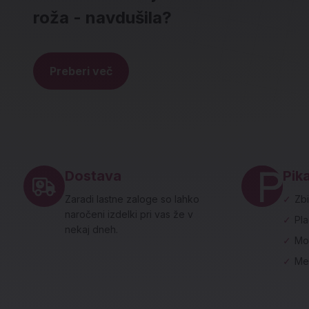
roža - navdušila?
Preberi več
Noga strani - hitre povezave in social
Dostava
Pika
Zaradi lastne zaloge so lahko
✓
Zbi
naročeni izdelki pri vas že v
✓
Pl
nekaj dneh.
✓
Mo
✓
Me