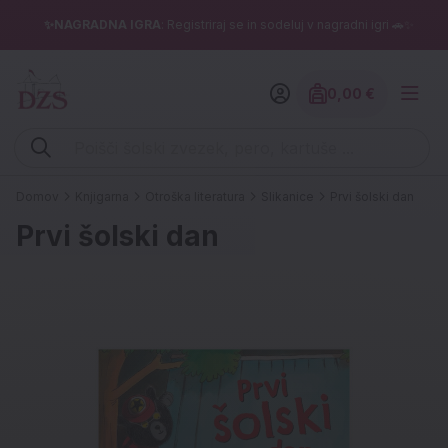
✨NAGRADNA IGRA
: Registriraj se in sodeluj v nagradni igri 🚗✨
0,00 €
Znesek izdelko
Vpišite iskalni niz (šolski zvezek, pero, kartuše ...)
Domov
Knjigarna
Otroška literatura
Slikanice
Prvi šolski dan
Prvi šolski dan