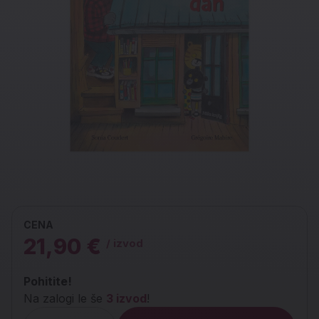
CENA
21,90 €
/ izvod
Pohitite!
Na zalogi le še
3 izvod
!