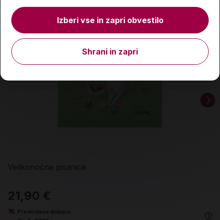
Izberi vse in zapri obvestilo
Shrani in zapri
Velikonočne pisanice
21,90 €
Predvidena dobava: