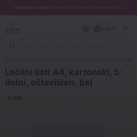
✨NAGRADNA IGRA
: Registriraj se in sodeluj v nagradni igri 🚗✨
0,00 €
Znesek izdelko
Vpišite iskalni niz (šolski zvezek, pero, kartuše ...)
Domov
Pisarna
Registratorji
Ločilni listi
Ločilni listi A4, kartonski,
Ločilni listi A4, kartonski, 5-
delni, oštevilčen, bel
BLANK