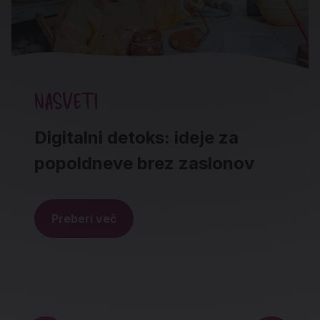
NASVETI
Digitalni detoks: ideje za
popoldneve brez zaslonov
Preberi več
Noga strani - hitre povezave in social