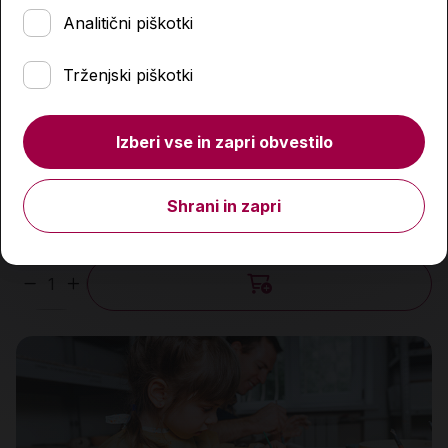
Analitični piškotki
Trženjski piškotki
Izberi vse in zapri obvestilo
Ločilni listi A4, kartonski, 10-delni, oštevilčen, bel
Shrani in zapri
3,59 €
Količina