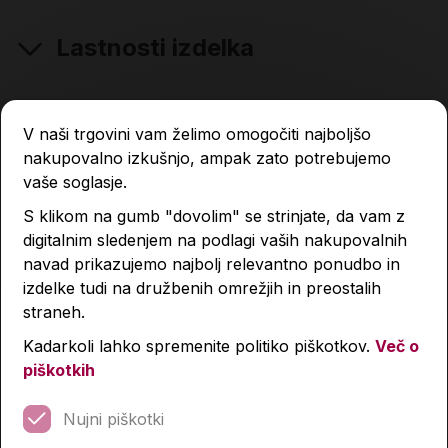
Lastnosti izdelka
Podobni izdelki
V naši trgovini vam želimo omogočiti najboljšo
nakupovalno izkušnjo, ampak zato potrebujemo
vaše soglasje.
S klikom na gumb "dovolim" se strinjate, da vam z
digitalnim sledenjem na podlagi vaših nakupovalnih
navad prikazujemo najbolj relevantno ponudbo in
izdelke tudi na družbenih omrežjih in preostalih
straneh.
Kadarkoli lahko spremenite politiko piškotkov.
Več o
piškotkih
Nujni piškotki