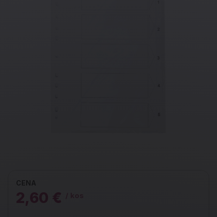
CENA
2,60 €
/ kos