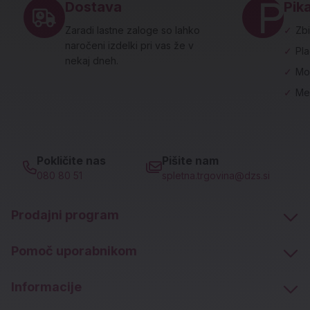
Dostava
Pika
Zaradi lastne zaloge so lahko
✓
Zbi
naročeni izdelki pri vas že v
✓
Pl
nekaj dneh.
✓
Mo
✓
Me
Pokličite nas
Pišite nam
080 80 51
spletna.trgovina@dzs.si
Prodajni program
Pomoč uporabnikom
Informacije