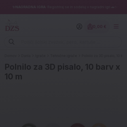
✨NAGRADNA IGRA
: Registriraj se in sodeluj v nagradni igri 🚗✨
0,00 €
Znesek izdelko
Vpišite iskalni niz (šolski zvezek, pero, kartuše ...)
Domov
Darila
Igrače
Tehnične igrače
Polnilo za 3D pisalo, 10 bar
Polnilo za 3D pisalo, 10 barv x
10 m