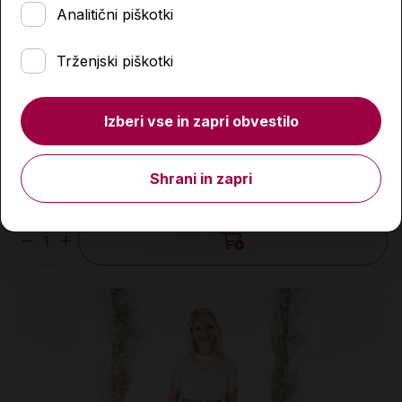
Analitični piškotki
Trženjski piškotki
Izberi vse in zapri obvestilo
Kocka labirint, Inside3, Easy
Shrani in zapri
17,99 €
Količina