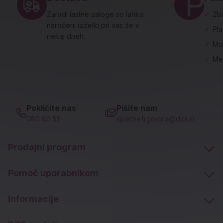
Zaradi lastne zaloge so lahko
✓
Zbi
naročeni izdelki pri vas že v
✓
Pl
nekaj dneh.
✓
Mo
✓
Me
Pokličite nas
Pišite nam
080 80 51
spletna.trgovina@dzs.si
Prodajni program
Pomoč uporabnikom
Informacije