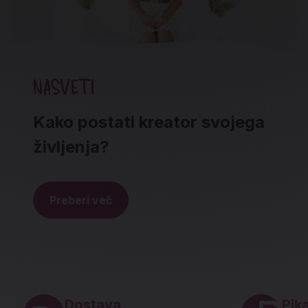
NASVETI
Kako postati kreator svojega
življenja?
Preberi več
Noga strani - hitre povezave in social
Dostava
Pika