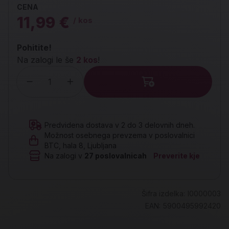
CENA
11,99 €
/ kos
Pohitite!
Na zalogi le še
2 kos
!
Količina
Predvidena dostava v 2 do 3 delovnih dneh.
Možnost osebnega prevzema v poslovalnici
BTC, hala 8, Ljubljana
Na zalogi v
27
poslovalnicah
Preverite kje
Šifra izdelka:
I0000003
EAN:
5900495992420