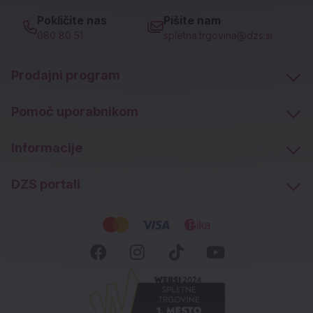
Pokličite nas
Pišite nam
080 80 51
spletna.trgovina@dzs.si
Prodajni program
Pomoč uporabnikom
Informacije
DZS portali
Socialna omrežja
Facebook (novo okno)
Instagram (novo okn
Tiktok (novo ok
Youtube (n