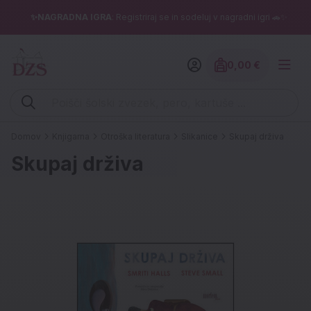
✨NAGRADNA IGRA
: Registriraj se in sodeluj v nagradni igri 🚗✨
0,00 €
Znesek izdelko
Vpišite iskalni niz (šolski zvezek, pero, kartuše ...)
Domov
Knjigarna
Otroška literatura
Slikanice
Skupaj drživa
Skupaj drživa