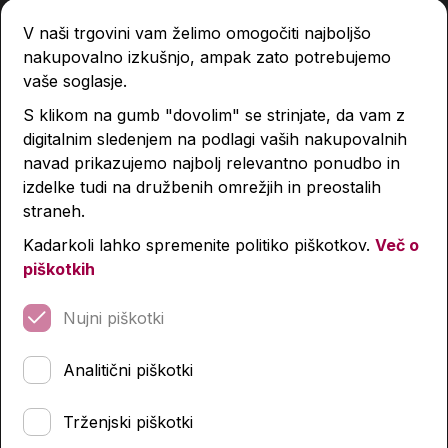
V naši trgovini vam želimo omogočiti najboljšo
nakupovalno izkušnjo, ampak zato potrebujemo
vaše soglasje.
Tina in medvedja moč
S klikom na gumb "dovolim" se strinjate, da vam z
digitalnim sledenjem na podlagi vaših nakupovalnih
18,95 €
navad prikazujemo najbolj relevantno ponudbo in
izdelke tudi na družbenih omrežjih in preostalih
Izdelka trenutno ni na zalogi.
Preverite zalogo v
straneh.
poslovalnicah
.
Kadarkoli lahko spremenite politiko piškotkov.
Več o
piškotkih
Podobni izdelki
Nujni piškotki
Analitični piškotki
Trženjski piškotki