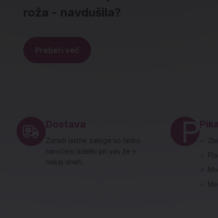
roža - navdušila?
Preberi več
Noga strani - hitre povezave in social
Dostava
Pika
Zaradi lastne zaloge so lahko
✓
Zbi
naročeni izdelki pri vas že v
✓
Pl
nekaj dneh.
✓
Mo
✓
Me