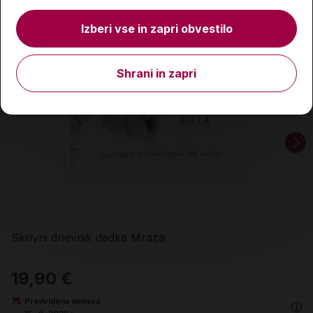
Izberi vse in zapri obvestilo
Shrani in zapri
Skrivni dnevnik dedka Mraza
19,90 €
Predvidena dobava: