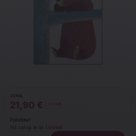
CENA
21,90 €
/ izvod
Pohitite!
Na zalogi le še
1 izvod
!