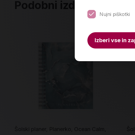
Podobni izdelki
Nujni piškotki
Izberi vse in za
Šolski planer, Planerko, Ocean Calm,
Šol