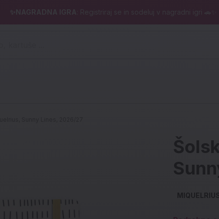
✨NAGRADNA IGRA
: Registriraj se in sodeluj v nagradni igri 🚗✨
 pero, kartuše ...)
quelrius, Sunny Lines, 2026/27
Šolsk
Sunn
MIQUELRIU