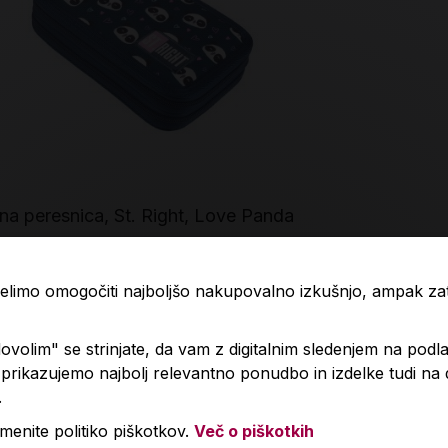
na peresnica, St. Right, Love Panda
Prazna peres
99 €
22,90 €
 želimo omogočiti najboljšo nakupovalno izkušnjo, ampak z
Izdelka trenutno ni na zalogi.
volim" se strinjate, da vam z digitalnim sledenjem na podla
Količin
Preverite zalogo v poslovalnicah
.
rikazujemo najbolj relevantno ponudbo in izdelke tudi na
.
menite politiko piškotkov.
Več o piškotkih