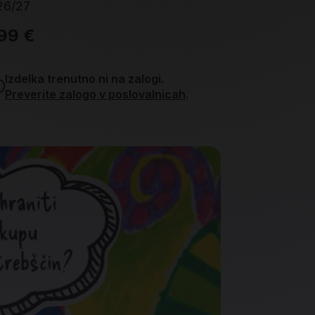
26/27
99 €
6,99 €
Izdelka trenutno ni na zalogi.
Izdelka t
Preverite zalogo v poslovalnicah
.
Preverit