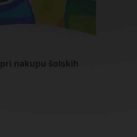
 pri nakupu šolskih
ave in socialna omrežja