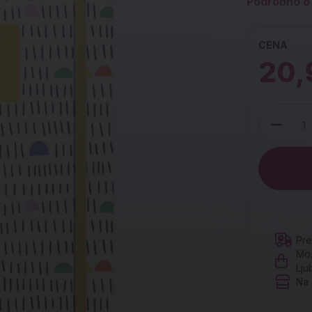
Podrobno o 
CENA
20,
Količina
Pre
Mož
Lju
Na 