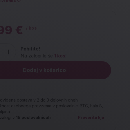
izdelku
99 €
/ kos
Pohitite!
Na zalogi le še
1 kos
!
Dodaj v košarico
dvidena dostava v 2 do 3 delovnih dneh.
nost osebnega prevzema v poslovalnici BTC, hala 8,
bljana
zalogi v
18
poslovalnicah
Preverite kje