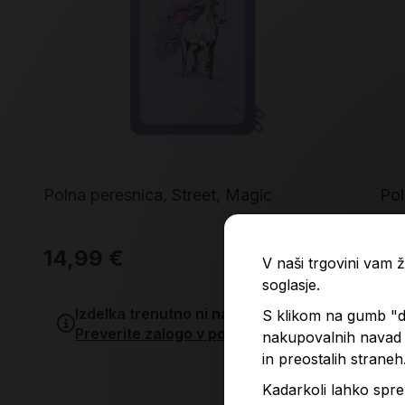
Polna peresnica, Street, Magic
Pol
14,99 €
9,
V naši trgovini vam
soglasje.
Izdelka trenutno ni na zalogi.
S klikom na gumb "do
Preverite zalogo v poslovalnicah
.
nakupovalnih navad p
in preostalih straneh
Kadarkoli lahko spre