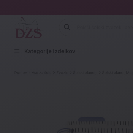
Vpišite iskalni niz (šolski zvezek,
Kategorije izdelkov
Domov
Vse za šolo
Zvezki
Šolski planerji
Šolski planer, Mi