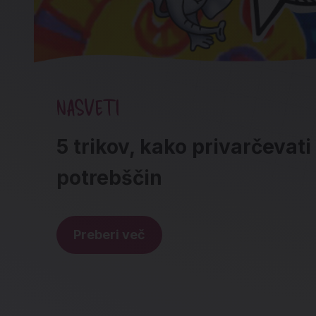
NASVETI
5 trikov, kako privarčevati
potrebščin
Preberi več
Noga strani - hitre povez