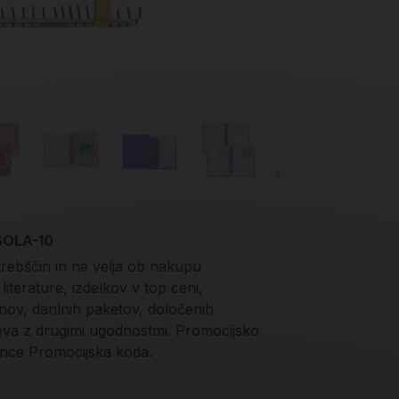
 SOLA-10
trebščin in ne velja ob nakupu
iterature, izdelkov v top ceni,
onov, darilnih paketov, določenih
teva z drugimi ugodnostmi. Promocijsko
nce Promocijska koda.