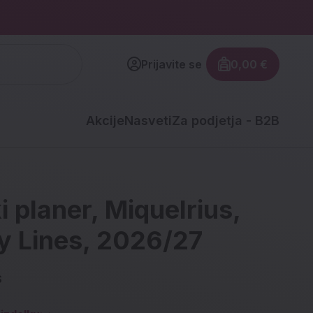
Prijavite se
0,00 €
Znesek izdel
Akcije
Nasveti
Za podjetja - B2B
i planer, Miquelrius,
y Lines, 2026/27
S