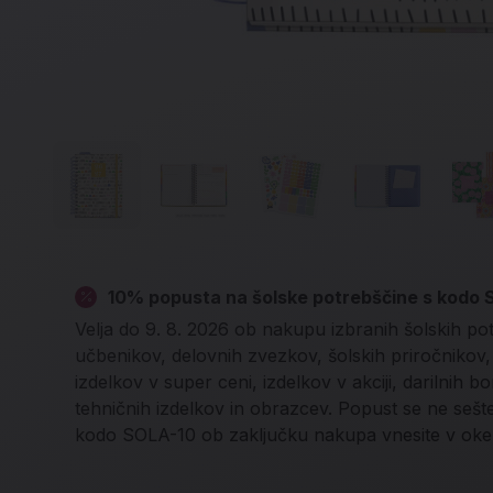
10% popusta na šolske potrebščine s kodo
Velja do 9. 8. 2026 ob nakupu izbranih šolskih po
učbenikov, delovnih zvezkov, šolskih priročnikov, l
izdelkov v super ceni, izdelkov v akciji, darilnih b
tehničnih izdelkov in obrazcev. Popust se ne seš
kodo SOLA-10 ob zaključku nakupa vnesite v oke