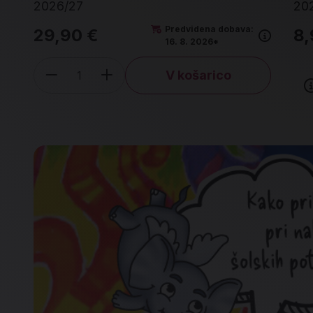
2026/27
20
Predvidena dobava:
29,90 €
8,
16. 8. 2026*
V košarico
Količina