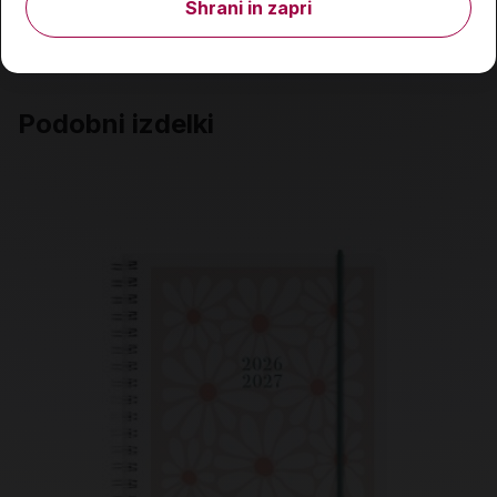
Shrani in zapri
Izdelka trenutno ni na zalogi.
Preverite zalogo v
poslovalnicah
.
Podobni izdelki