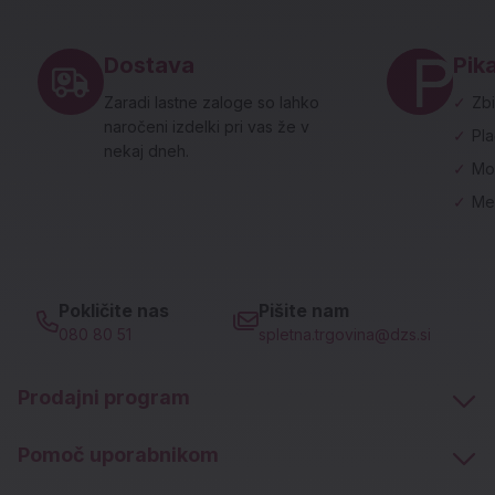
Noga strani - hitre povezave in social
Dostava
Pika
Zaradi lastne zaloge so lahko
✓
Zbi
naročeni izdelki pri vas že v
✓
Pl
nekaj dneh.
✓
Mo
✓
Me
Pokličite nas
Pišite nam
080 80 51
spletna.trgovina@dzs.si
Prodajni program
Pomoč uporabnikom