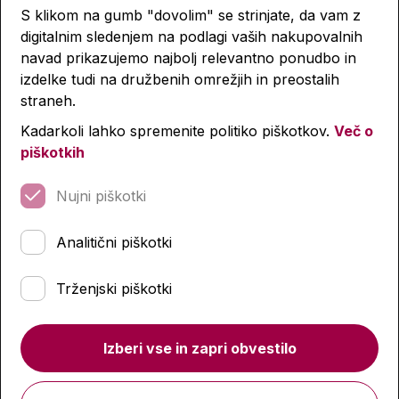
S klikom na gumb "dovolim" se strinjate, da vam z
digitalnim sledenjem na podlagi vaših nakupovalnih
navad prikazujemo najbolj relevantno ponudbo in
izdelke tudi na družbenih omrežjih in preostalih
straneh.
Kadarkoli lahko spremenite politiko piškotkov.
Več o
piškotkih
Nujni piškotki
Analitični piškotki
Trženjski piškotki
Polna peresnica, Street, Magic
Izberi vse in zapri obvestilo
14,99 €