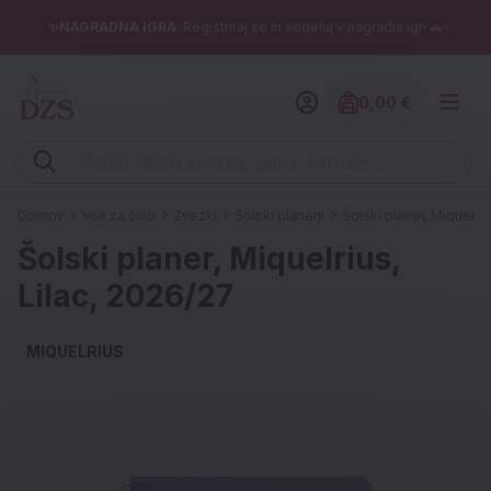
✨NAGRADNA IGRA
: Registriraj se in sodeluj v nagradni igri 🚗✨
0,00 €
Znesek izdelko
Vpišite iskalni niz (šolski zvezek, pero, kartuše ...)
Domov
Vse za šolo
Zvezki
Šolski planerji
Šolski planer, Miquelriu
Šolski planer, Miquelrius,
Lilac, 2026/27
MIQUELRIUS