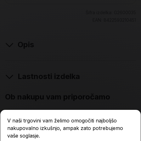
Šifra izdelka:
G2600035
EAN:
8422593210451
Opis
Lastnosti izdelka
Ob nakupu vam priporočamo
V naši trgovini vam želimo omogočiti najboljšo
nakupovalno izkušnjo, ampak zato potrebujemo
vaše soglasje.