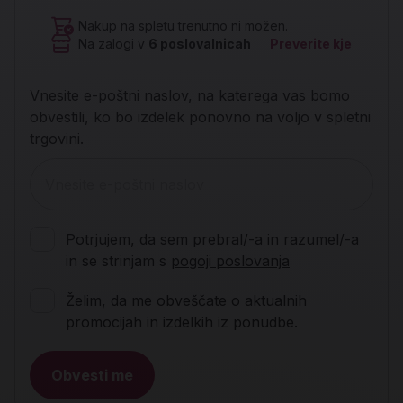
Nakup na spletu trenutno ni možen.
Na zalogi v
6
poslovalnicah
Preverite kje
Vnesite e-poštni naslov, na katerega vas bomo
obvestili, ko bo izdelek ponovno na voljo v spletni
trgovini.
Potrjujem, da sem prebral/-a in razumel/-a
in se strinjam s
pogoji poslovanja
Želim, da me obveščate o aktualnih
promocijah in izdelkih iz ponudbe.
Obvesti me