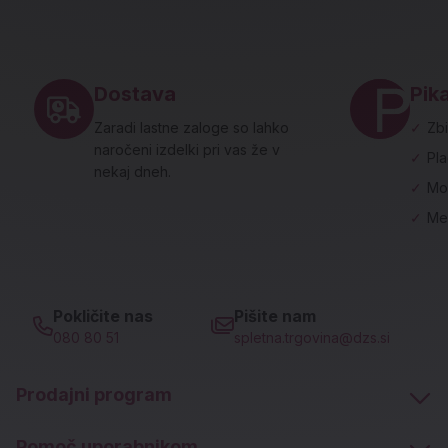
Noga strani - hitre povezave in social
Dostava
Pika
Zaradi lastne zaloge so lahko
✓
Zbi
naročeni izdelki pri vas že v
✓
Pl
nekaj dneh.
✓
Mo
✓
Me
Pokličite nas
Pišite nam
080 80 51
spletna.trgovina@dzs.si
Prodajni program
Pomoč uporabnikom