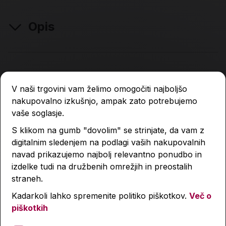
Opis
Lastnosti izdelka
V naši trgovini vam želimo omogočiti najboljšo
nakupovalno izkušnjo, ampak zato potrebujemo
Podobni izdelki
vaše soglasje.
S klikom na gumb "dovolim" se strinjate, da vam z
digitalnim sledenjem na podlagi vaših nakupovalnih
navad prikazujemo najbolj relevantno ponudbo in
izdelke tudi na družbenih omrežjih in preostalih
straneh.
Kadarkoli lahko spremenite politiko piškotkov.
Več o
piškotkih