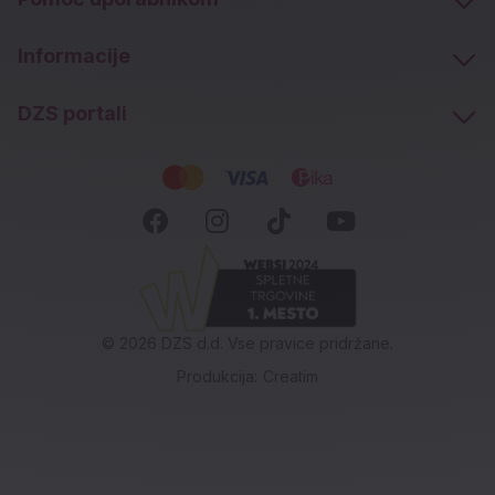
Informacije
DZS portali
Socialna omrežja
Facebook (novo okno)
Instagram (novo okn
Tiktok (novo ok
Youtube (n
© 2026 DZS d.d. Vse pravice pridržane.
Produkcija:
Creatim