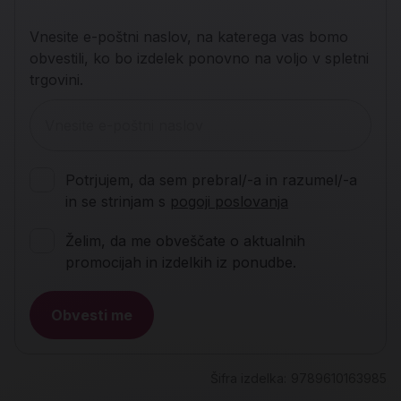
Vnesite e-poštni naslov, na katerega vas bomo
obvestili, ko bo izdelek ponovno na voljo v spletni
trgovini.
Potrjujem, da sem prebral/-a in razumel/-a
in se strinjam s
pogoji poslovanja
Želim, da me obveščate o aktualnih
promocijah in izdelkih iz ponudbe.
Obvesti me
Šifra izdelka:
9789610163985