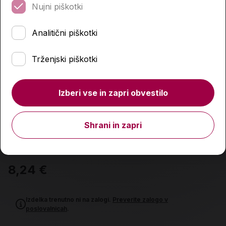
Nujni piškotki
Analitični piškotki
Trženjski piškotki
Izberi vse in zapri obvestilo
Shrani in zapri
Jedi z žara, zbirka Zabavno-enostavno
8,24 €
Izdelka trenutno ni na zalogi.
Preverite zalogo v
poslovalnicah
.