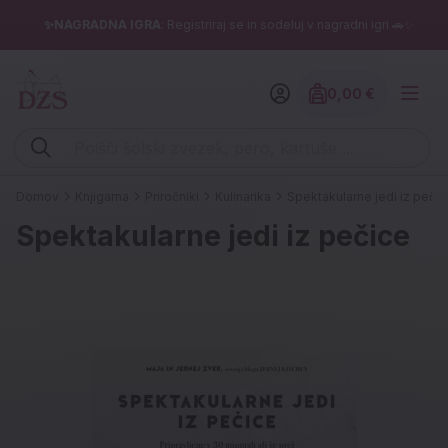
✨NAGRADNA IGRA
: Registriraj se in sodeluj v nagradni igri 🚗✨
0,00 €
Znesek izdelko
Vpišite iskalni niz (šolski zvezek, pero, kartuše ...)
Domov
Knjigarna
Priročniki
Kulinarika
Spektakularne jedi iz peči
Spektakularne jedi iz pečice