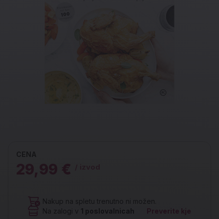
CENA
29,99 €
/ izvod
Nakup na spletu trenutno ni možen.
Na zalogi v
1
poslovalnicah
Preverite kje