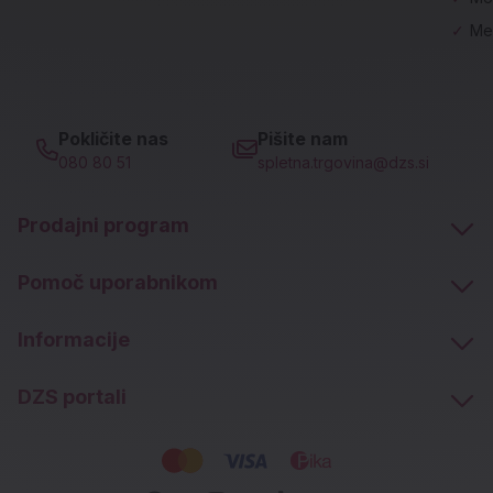
✓
Me
Pokličite nas
Pišite nam
080 80 51
spletna.trgovina@dzs.si
Prodajni program
Pomoč uporabnikom
Informacije
DZS portali