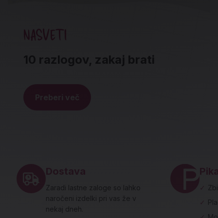
NASVETI
10 razlogov, zakaj brati
Preberi več
Noga strani - hitre povezave in social
Dostava
Pika
Zaradi lastne zaloge so lahko
✓
Zbi
naročeni izdelki pri vas že v
✓
Pl
nekaj dneh.
✓
Mo