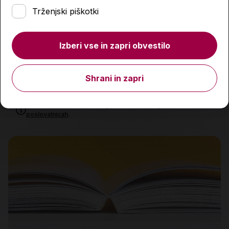
Trženjski piškotki
Skrivnost, imenovana potočka Zijalka, zbirka
Izberi vse in zapri obvestilo
Zgodovinsko klasje
5,42 €
Shrani in zapri
Izdelka trenutno ni na zalogi.
Preverite zalogo v
poslovalnicah
.