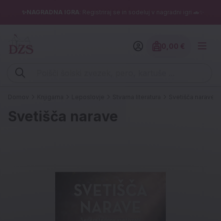
✨NAGRADNA IGRA
: Registriraj se in sodeluj v nagradni igri 🚗✨
0,00 €
Znesek izdelko
Vpišite iskalni niz (šolski zvezek, pero, kartuše ...)
Domov
Knjigarna
Leposlovje
Stvarna literatura
Svetišča narave
Svetišča narave