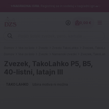
✨NAGRADNA IGRA
: Registriraj se in sodeluj v nagradni igri 🚗✨
0,00 €
Znesek izdelko
Vpišite iskalni niz (šolski zvezek, pero, kartuše ...)
Domov
Vse za šolo
Zvezki
Zvezki TakoLahko
Zvezek, TakoLahko P
Domov
Vse za šolo
Zvezki
Namenski zvezki
Zvezek, TakoLahko P5,
Zvezek, TakoLahko P5, B5,
40-listni, latajn III
TAKO LAHKO
Izbira motiva ni možna