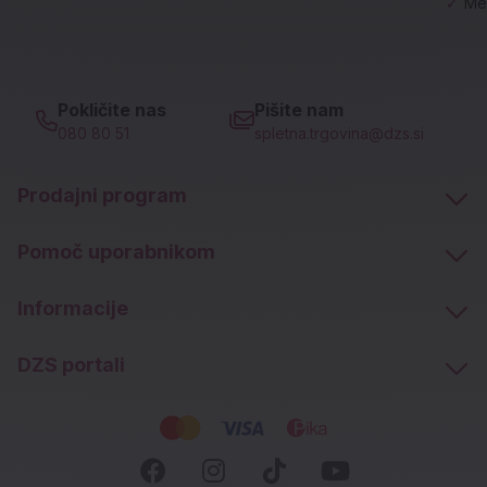
✓
Me
Pokličite nas
Pišite nam
080 80 51
spletna.trgovina@dzs.si
Prodajni program
Pomoč uporabnikom
Informacije
DZS portali
Socialna omrežja
Facebook (novo okno)
Instagram (novo okn
Tiktok (novo ok
Youtube (n