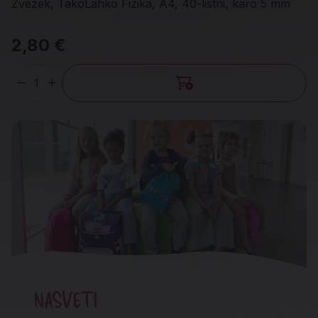
Zvezek, TakoLahko Fizika, A4, 40-listni, karo 5 mm
2,80 €
Količina
NASVETI