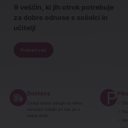
9 veščin, ki jih otrok potrebuje
za dobre odnose s sošolci in
učitelji
Preberi več
Noga strani - hitre povezave in social
Dostava
Pika
Zaradi lastne zaloge so lahko
✓
Zbi
naročeni izdelki pri vas že v
✓
Pl
nekaj dneh.
✓
Mo