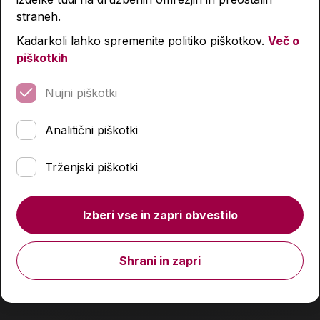
straneh.
Kadarkoli lahko spremenite politiko piškotkov.
Več o
piškotkih
Nujni piškotki
Analitični piškotki
Prozoren PVC ovitek, A4, 10 kos
Trženjski piškotki
6,99 €
Izberi vse in zapri obvestilo
Količina
Shrani in zapri
Podobni izdelki