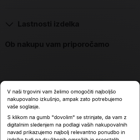
Lastnosti izdelka
Ob nakupu vam priporočamo
V naši trgovini vam želimo omogočiti najboljšo
nakupovalno izkušnjo, ampak zato potrebujemo
vaše soglasje.
S klikom na gumb "dovolim" se strinjate, da vam z
digitalnim sledenjem na podlagi vaših nakupovalnih
navad prikazujemo najbolj relevantno ponudbo in
izdelke tudi na družbenih omrežjih in preostalih