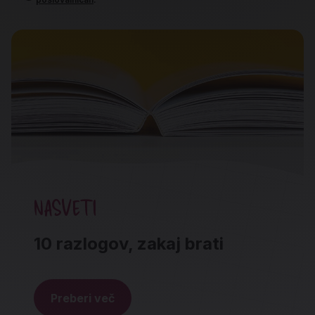
NASVETI
10 razlogov, zakaj brati
Preberi več