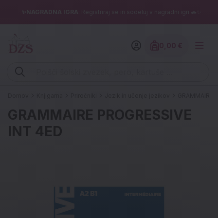
✨NAGRADNA IGRA
: Registriraj se in sodeluj v nagradni igri 🚗✨
0,00 €
Znesek izdelko
Vpišite iskalni niz (šolski zvezek, pero, kartuše ...)
Domov
Knjigarna
Priročniki
Jezik in učenje jezikov
GRAMMAIRE P
GRAMMAIRE PROGRESSIVE
INT 4ED