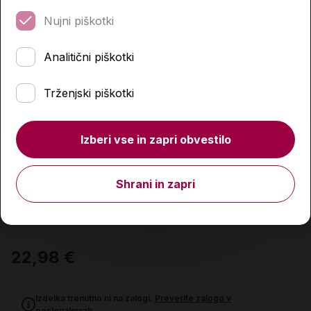
Nujni piškotki
Analitični piškotki
Trženjski piškotki
Izberi vse in zapri obvestilo
Shrani in zapri
Nemška slovnica po naše
22,98 €
Izdelka trenutno ni na zalogi.
Preverite zalogo v
poslovalnicah
.