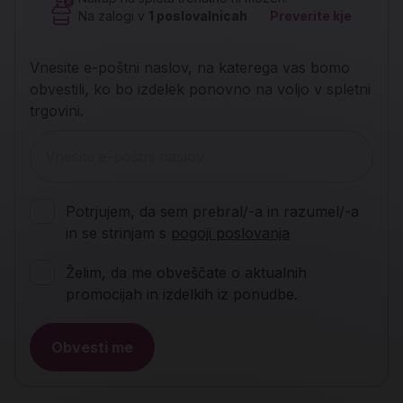
Na zalogi v
1
poslovalnicah
Preverite kje
Vnesite e-poštni naslov, na katerega vas bomo
obvestili, ko bo izdelek ponovno na voljo v spletni
trgovini.
Potrjujem, da sem prebral/-a in razumel/-a
in se strinjam s
pogoji poslovanja
Želim, da me obveščate o aktualnih
promocijah in izdelkih iz ponudbe.
Obvesti me