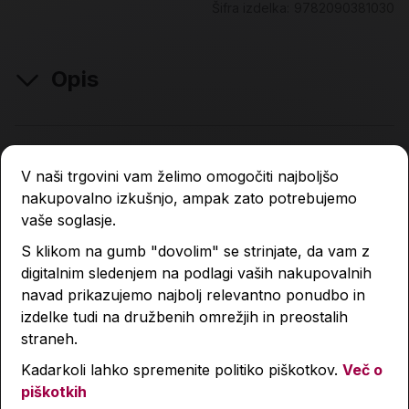
Šifra izdelka:
9782090381030
Opis
Lastnosti izdelka
V naši trgovini vam želimo omogočiti najboljšo
nakupovalno izkušnjo, ampak zato potrebujemo
vaše soglasje.
Podobni izdelki
S klikom na gumb "dovolim" se strinjate, da vam z
digitalnim sledenjem na podlagi vaših nakupovalnih
navad prikazujemo najbolj relevantno ponudbo in
izdelke tudi na družbenih omrežjih in preostalih
straneh.
Kadarkoli lahko spremenite politiko piškotkov.
Več o
piškotkih