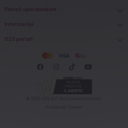
Pomoč uporabnikom
Informacije
DZS portali
Socialna omrežja
Facebook (novo okno)
Instagram (novo okn
Tiktok (novo ok
Youtube (n
© 2026 DZS d.d. Vse pravice pridržane.
Produkcija:
Creatim