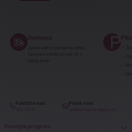
Noga strani - hitre povezave in social
Dostava
Pika
Zaradi lastne zaloge so lahko
✓
Zbi
naročeni izdelki pri vas že v
✓
Pl
nekaj dneh.
✓
Mo
✓
Me
Pokličite nas
Pišite nam
080 80 51
spletna.trgovina@dzs.si
Prodajni program