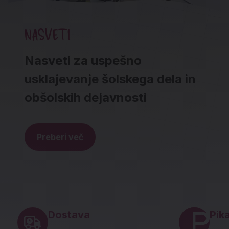
NASVETI
Nasveti za uspešno
usklajevanje šolskega dela in
obšolskih dejavnosti
Preberi več
Noga strani - hitre povezave in social
Dostava
Pika