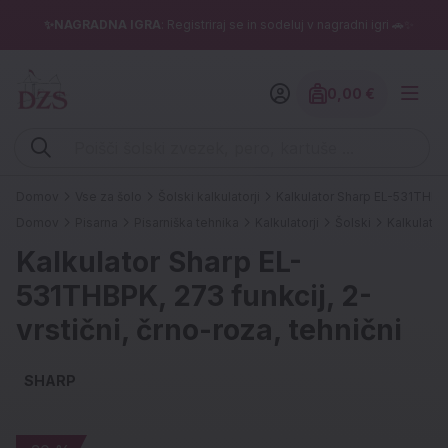
✨NAGRADNA IGRA
: Registriraj se in sodeluj v nagradni igri 🚗✨
0,00 €
Znesek izdelko
Vpišite iskalni niz (šolski zvezek, pero, kartuše ...)
Domov
Vse za šolo
Šolski kalkulatorji
Kalkulator Sharp EL-531THBPK,
Domov
Pisarna
Pisarniška tehnika
Kalkulatorji
Šolski
Kalkulator
Kalkulator Sharp EL-
531THBPK, 273 funkcij, 2-
vrstični, črno-roza, tehnični
SHARP