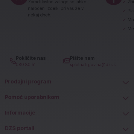
Zaradi lastne zaloge so lahko
✓
Zbi
naročeni izdelki pri vas že v
✓
Pl
nekaj dneh.
✓
Mo
✓
Me
Pokličite nas
Pišite nam
080 80 51
spletna.trgovina@dzs.si
Prodajni program
Pomoč uporabnikom
Informacije
DZS portali