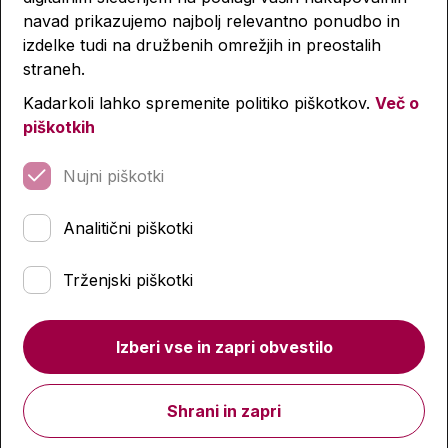
navad prikazujemo najbolj relevantno ponudbo in
izdelke tudi na družbenih omrežjih in preostalih
straneh.
Kadarkoli lahko spremenite politiko piškotkov.
Več o
piškotkih
Nujni piškotki
Analitični piškotki
Trženjski piškotki
Blok, Akta, A4, 100-listni, 9 mm, spirala zgoraj
Izberi vse in zapri obvestilo
6,50 €
Shrani in zapri
Izdelka trenutno ni na zalogi.
Preverite zalogo v
poslovalnicah
.