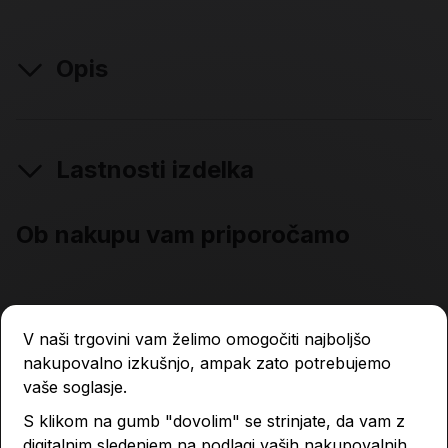
Opis
Lastnosti izdelka
Ob nakupu vam priporočamo
V naši trgovini vam želimo omogočiti najboljšo
nakupovalno izkušnjo, ampak zato potrebujemo
vaše soglasje.
S klikom na gumb "dovolim" se strinjate, da vam z
digitalnim sledenjem na podlagi vaših nakupovalnih