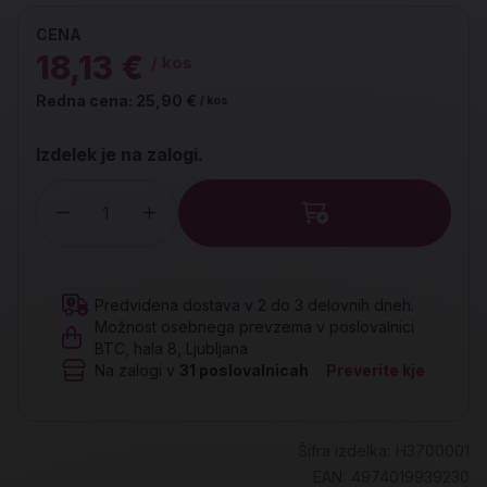
CENA
18,13 €
/ kos
Redna cena:
25,90 €
/ kos
Izdelek je na zalogi.
Količina
Predvidena dostava v 2 do 3 delovnih dneh.
Možnost osebnega prevzema v poslovalnici
BTC, hala 8, Ljubljana
Na zalogi v
31
poslovalnicah
Preverite kje
Šifra izdelka:
H3700001
EAN:
4974019939230