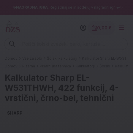
✨NAGRADNA IGRA
: Registriraj se in sodeluj v nagradni igri 🚗✨
0,00 €
Znesek izdelko
Vpišite iskalni niz (šolski zvezek, pero, kartuše ...)
Domov
Vse za šolo
Šolski kalkulatorji
Kalkulator Sharp EL-W531THWH,
Domov
Pisarna
Pisarniška tehnika
Kalkulatorji
Šolski
Kalkulator
Kalkulator Sharp EL-
W531THWH, 422 funkcij, 4-
vrstični, črno-bel, tehnični
SHARP