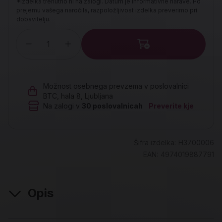
*Izdelka trenutno ni na zalogi. Datum je informativne narave. Po
prejemu vašega naročila, razpoložljivost izdelka preverimo pri
dobavitelju.
Količina
Možnost osebnega prevzema v poslovalnici
BTC, hala 8, Ljubljana
Na zalogi v
30
poslovalnicah
Preverite kje
Šifra izdelka:
H3700006
EAN:
4974019887791
Opis