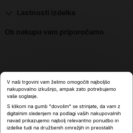
Lastnosti izdelka
Ob nakupu vam priporočamo
V naši trgovini vam želimo omogočiti najboljšo
nakupovalno izkušnjo, ampak zato potrebujemo
vaše soglasje.
S klikom na gumb "dovolim" se strinjate, da vam z
digitalnim sledenjem na podlagi vaših nakupovalnih
navad prikazujemo najbolj relevantno ponudbo in
izdelke tudi na družbenih omrežjih in preostalih