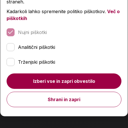
straneh.
Kadarkoli lahko spremenite politiko piškotkov.
Več o
piškotkih
Nujni piškotki
Analitični piškotki
Blok, Akta, A4, 100-listni, 9 mm, spirala zgoraj
Trženjski piškotki
6,50 €
Izberi vse in zapri obvestilo
Izdelka trenutno ni na zalogi.
Preverite zalogo v
poslovalnicah
.
Shrani in zapri
Podobni izdelki