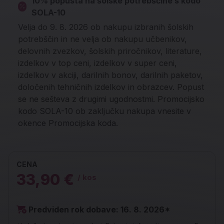
10% popusta na šolske potrebščine s kodo
SOLA-10
Velja do 9. 8. 2026 ob nakupu izbranih šolskih
potrebščin in ne velja ob nakupu učbenikov,
delovnih zvezkov, šolskih priročnikov, literature,
izdelkov v top ceni, izdelkov v super ceni,
izdelkov v akciji, darilnih bonov, darilnih paketov,
določenih tehničnih izdelkov in obrazcev. Popust
se ne sešteva z drugimi ugodnostmi. Promocijsko
kodo SOLA-10 ob zaključku nakupa vnesite v
okence Promocijska koda.
CENA
33,90 €
/ kos
Predviden rok dobave: 16. 8. 2026*