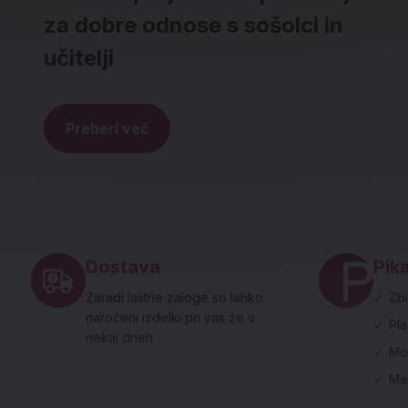
za dobre odnose s sošolci in
učitelji
Preberi več
Noga strani - hitre povezave in social
Dostava
Pika
Zaradi lastne zaloge so lahko
✓
Zbi
naročeni izdelki pri vas že v
✓
Pl
nekaj dneh.
✓
Mo
✓
Me