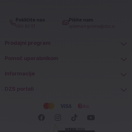
Pokličite nas
Pišite nam
080 80 51
spletna.trgovina@dzs.si
Prodajni program
Pomoč uporabnikom
Informacije
DZS portali
Socialna omrežja
Facebook (novo okno)
Instagram (novo okn
Tiktok (novo ok
Youtube (n