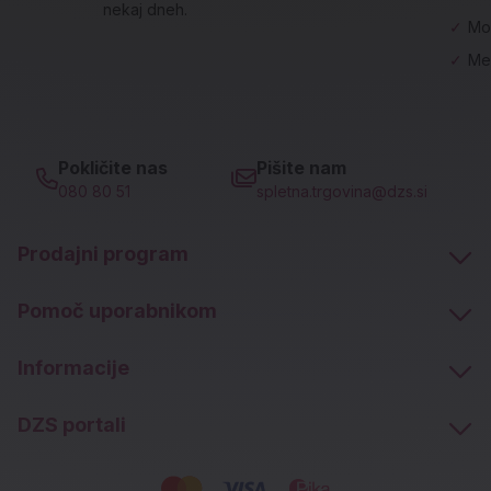
nekaj dneh.
✓
Mo
✓
Me
Pokličite nas
Pišite nam
080 80 51
spletna.trgovina@dzs.si
Prodajni program
Pomoč uporabnikom
Informacije
DZS portali