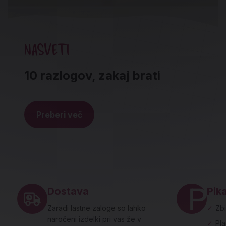
NASVETI
10 razlogov, zakaj brati
Preberi več
Noga strani - hitre povezave in social
Dostava
Pika
Zaradi lastne zaloge so lahko
✓
Zbi
naročeni izdelki pri vas že v
✓
Pl