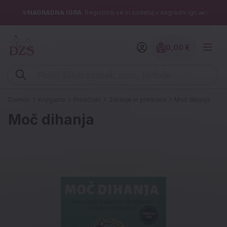
✨NAGRADNA IGRA
: Registriraj se in sodeluj v nagradni igri 🚗✨
0,00 €
Znesek izdelko
Vpišite iskalni niz (šolski zvezek, pero, kartuše ...)
Domov
Knjigarna
Priročniki
Zdravje in prehrana
Moč dihanja
Moč dihanja