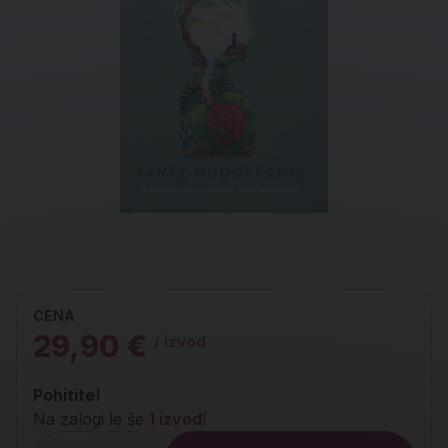
CENA
29,90 €
/ izvod
Pohitite!
Na zalogi le še
1 izvod
!