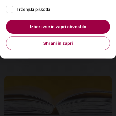
Trženjski piškotki
Kaj pa, ko zboli naš bližnji
Izberi vse in zapri obvestilo
29,99 €
Shrani in zapri
Količina